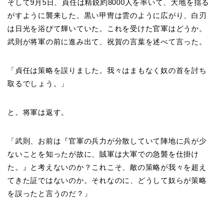
そして9月5日、貞任は精鋭約8000人を率いて、大地を揺る
がすように襲来した。黒い甲冑は雲のように広がり、白刃
は日光を浴びて輝いていた。これを受けた官軍はどうか。
武則が将軍の前に進み出て、祝賀の言葉を述べて言った。
「貞任は策略を誤りました。我々はまもなく奴の首を討ち
取るでしょう。」
と。将軍は返す。
「武則、お前は『官軍の兵力が分散していて陣地に兵が少
ないことを知ったが故に、賊軍は大軍での急襲を仕掛け
た。』と考えないのか？これこそ、敵の策略が我々を超え
てきた証ではないのか。それなのに、どうして奴らが策略
を誤ったと言うのだ？」