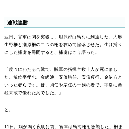
連戦連勝
翌日、官軍は関を突破し、胆沢郡白鳥村に到達した。大麻
生野柵と瀬原柵の二つの柵を攻めて陥落させた。生け捕り
にした捕虜を尋問すると、捕虜はこう語った。
「度々にわたる合戦で、賊軍の指揮官数十人が死にまし
た。散位平孝忠、金師通、安倍時任、安倍貞行、金依方と
いった者らです。皆、貞任や宗任の一族の者で、非常に勇
猛果敢で優れた兵でした。」
と。
11日。鶏が鳴く夜明け前、官軍は鳥海柵を急襲した。柵ま