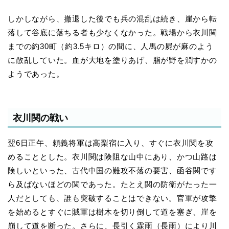
しかしながら、撤退した後でも兵の混乱は続き、崖から転
落して谷底に落ちる者も少なくなかった。戦場から衣川関
までの約30町（約3.5キロ）の間に、人馬の屍が麻のよう
に散乱していた。血が大地を塗りあげ、脂が野を潤すかの
ようであった。
衣川関の戦い
翌6日正午、頼義将軍は高梨宿に入り、すぐに衣川関を攻
めることとした。衣川関は険阻な山中にあり、かつ山路は
険しいといった、古代中国の難攻不落の要害、函谷関です
ら及ばないほどの関であった。たとえ関の防衛がたった一
人だとしても、誰も突破することはできない。官軍が攻撃
を始めるとすぐに賊軍は樹木を切り倒して道を塞ぎ、崖を
崩して道を断った。さらに、長引く霖雨（長雨）により川