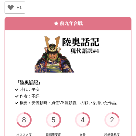
+1
前九年合戦
『陸奥話記』
時代：平安
作者：不詳
概要：安倍頼時・貞任VS源頼義 の戦いを描いた作品。
8
5
4
2
オススメ度
日探重要度
文量
読解難易度