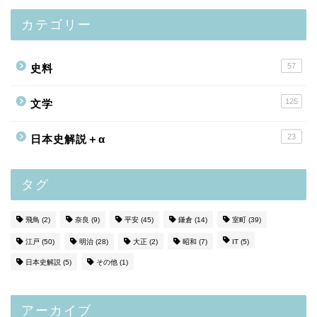
カテゴリー
57
史料
125
文学
23
日本史解説＋α
タグ
飛鳥
(2)
奈良
(9)
平安
(45)
鎌倉
(14)
室町
(39)
江戸
(50)
明治
(28)
大正
(2)
昭和
(7)
IT
(5)
日本史解説
(5)
その他
(1)
アーカイブ