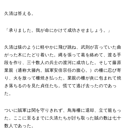
久清は答える。
「承りました。我が命にかけて成功させましょう。」
久清は猿のように軽やかに飛び跳ね、武則が言っていた曲
がった木にたどり着いた。縄を張って葛を絡めて、渡る手
段を作り、三十数人の兵士の渡河に成功した。そして藤原
業親（通称大籐内。賊軍安倍宗任の腹心。）の柵に忍び寄
り、火を放って柵焼き払った。業親の柵が炎に包まれて焼
き落ちるのを見た貞任たち。慌てて逃げ去ったのであっ
た。
ついに賊軍は関を守りきれず、鳥海柵に退却、立て籠もっ
た。ここに至るまでに久清たちが討ち取った賊の数は七十
数人であった。