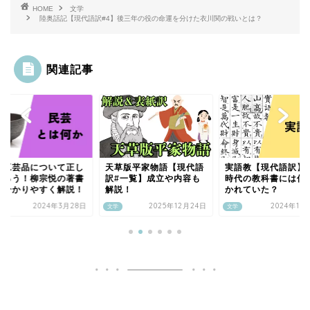
HOME
文学
陸奥話記【現代語訳#4】後三年の役の命運を分けた衣川関の戦いとは？
関連記事
統工芸品について正し
天草版平家物語【現代語
実語教【現代語訳】
知ろう！柳宗悦の著書
訳#一覧】成立や内容も
時代の教科書には何
ら分かりやすく解説！
解説！
かれていた？
2024年3月28日
2025年12月24日
2024年10
文学
文学