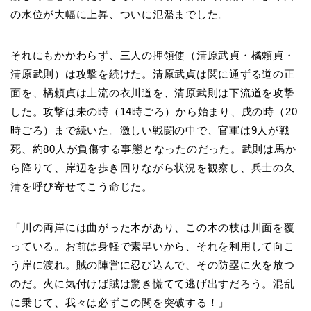
の水位が大幅に上昇、ついに氾濫までした。
それにもかかわらず、三人の押領使（清原武貞・橘頼貞・
清原武則）は攻撃を続けた。清原武貞は関に通ずる道の正
面を、橘頼貞は上流の衣川道を、清原武則は下流道を攻撃
した。攻撃は未の時（14時ごろ）から始まり、戌の時（20
時ごろ）まで続いた。激しい戦闘の中で、官軍は9人が戦
死、約80人が負傷する事態となったのだった。武則は馬か
ら降りて、岸辺を歩き回りながら状況を観察し、兵士の久
清を呼び寄せてこう命じた。
「川の両岸には曲がった木があり、この木の枝は川面を覆
っている。お前は身軽で素早いから、それを利用して向こ
う岸に渡れ。賊の陣営に忍び込んで、その防塁に火を放つ
のだ。火に気付けば賊は驚き慌てて逃げ出すだろう。混乱
に乗じて、我々は必ずこの関を突破する！」