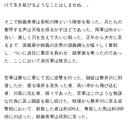
けて生き延びるようなことはしませぬ。」
そこで頼義将軍は長蛇の陣という陣形を取った。兵たちの
奮呼する声は天地を揺るがすほどであった。両軍は向かい
合い、激しく刃を交えて大いに戦った。正午から夕方に至
るまで、源義家や頼義の次男の源義綱らが猛々しく奮戦
し、ついに貞任に重症を負わせ、賊軍旗を奪ったのであっ
た。ここにおいて貞任軍は敗北した。
官軍は勝ちに乗じて北に追撃を行った。賊徒は磐井川に到
達したが、渡る場所を見失った者、高い岸から飛び込む
者、川底に沈む者、様々であった。官軍はこのような無謀
な行為に及ぶ賊徒を殺し続けた。戦場から磐井川に至る追
撃戦において、射殺した者は約100人、奪取した馬は約300
頭にのぼった。頼義将軍は武則に言った。