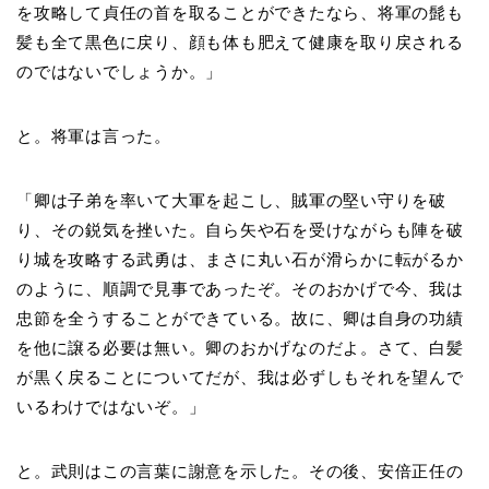
を攻略して貞任の首を取ることができたなら、将軍の髭も
髪も全て黒色に戻り、顔も体も肥えて健康を取り戻される
のではないでしょうか。」
と。将軍は言った。
「卿は子弟を率いて大軍を起こし、賊軍の堅い守りを破
り、その鋭気を挫いた。自ら矢や石を受けながらも陣を破
り城を攻略する武勇は、まさに丸い石が滑らかに転がるか
のように、順調で見事であったぞ。そのおかげで今、我は
忠節を全うすることができている。故に、卿は自身の功績
を他に譲る必要は無い。卿のおかげなのだよ。さて、白髪
が黒く戻ることについてだが、我は必ずしもそれを望んで
いるわけではないぞ。」
と。武則はこの言葉に謝意を示した。その後、安倍正任の