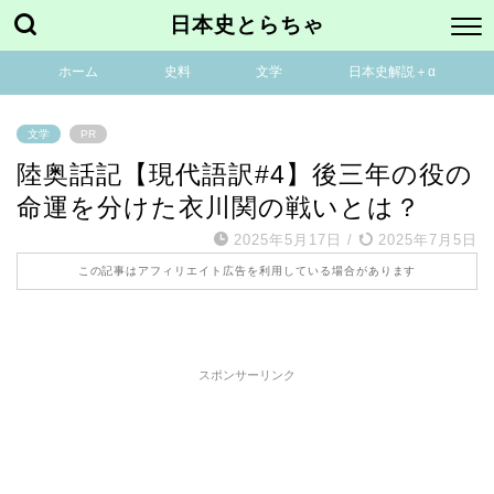
日本史とらちゃ
ホーム
史料
文学
日本史解説＋α
文学
PR
陸奥話記【現代語訳#4】後三年の役の
命運を分けた衣川関の戦いとは？
2025年5月17日
/
2025年7月5日
この記事はアフィリエイト広告を利用している場合があります
スポンサーリンク