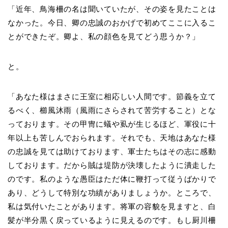
「近年、鳥海柵の名は聞いていたが、その姿を見たことは
なかった。今日、卿の忠誠のおかげで初めてここに入るこ
とができたぞ。卿よ、私の顔色を見てどう思うか？」
と。
「あなた様はまさに王室に相応しい人間です。節義を立て
るべく、櫛風沐雨（風雨にさらされて苦労すること）とな
っております。その甲冑に蟻や虱が生じるほど、軍役に十
年以上も苦しんでおられます。それでも、天地はあなた様
の忠誠を見ては助けております、軍士たちはその志に感動
しております。だから賊は堤防が決壊したように潰走した
のです。私のような愚臣はただ体に鞭打って従うばかりで
あり、どうして特別な功績がありましょうか。ところで、
私は気付いたことがあります。将軍の容貌を見ますと、白
髪が半分黒く戻っているように見えるのです。もし厨川柵