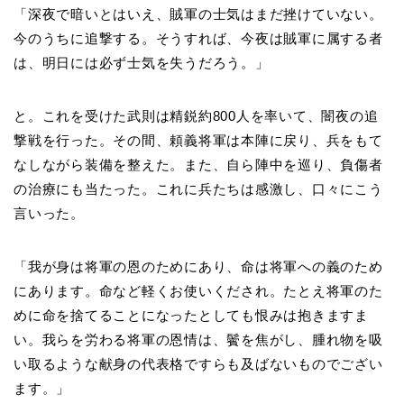
「深夜で暗いとはいえ、賊軍の士気はまだ挫けていない。
今のうちに追撃する。そうすれば、今夜は賊軍に属する者
は、明日には必ず士気を失うだろう。」
と。これを受けた武則は精鋭約800人を率いて、闇夜の追
撃戦を行った。その間、頼義将軍は本陣に戻り、兵をもて
なしながら装備を整えた。また、自ら陣中を巡り、負傷者
の治療にも当たった。これに兵たちは感激し、口々にこう
言いった。
「我が身は将軍の恩のためにあり、命は将軍への義のため
にあります。命など軽くお使いくだされ。たとえ将軍のた
めに命を捨てることになったとしても恨みは抱きますま
い。我らを労わる将軍の恩情は、鬢を焦がし、腫れ物を吸
い取るような献身の代表格ですらも及ばないものでござい
ます。」