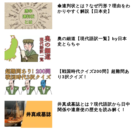
傘連判状とは？なぜ円形？理由をわ
かりやすく解説【日本史】
奥の細道【現代語訳一覧】by日本
史とらちゃ
【戦国時代クイズ200問】超難問あ
り3択クイズ！
井真成墓誌とは？現代語訳から日中
関係や遣唐使の歴史を読み解く！