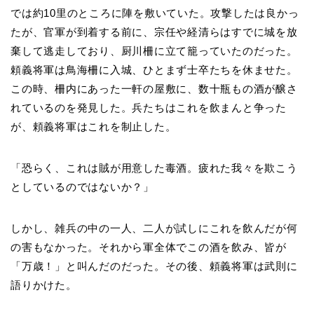
では約10里のところに陣を敷いていた。攻撃したは良かっ
たが、官軍が到着する前に、宗任や経清らはすでに城を放
棄して逃走しており、厨川柵に立て籠っていたのだった。
頼義将軍は鳥海柵に入城、ひとまず士卒たちを休ませた。
この時、柵内にあった一軒の屋敷に、数十瓶もの酒が醸さ
れているのを発見した。兵たちはこれを飲まんと争った
が、頼義将軍はこれを制止した。
「恐らく、これは賊が用意した毒酒。疲れた我々を欺こう
としているのではないか？」
しかし、雑兵の中の一人、二人が試しにこれを飲んだが何
の害もなかった。それから軍全体でこの酒を飲み、皆が
「万歳！」と叫んだのだった。その後、頼義将軍は武則に
語りかけた。