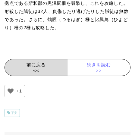
拠点である斯和郡の黒澤尻柵を襲撃し、これを攻略した。
射殺した賊徒は32人、負傷したり逃げたりした賊徒は無数
であった。さらに、鶴脛（つるはぎ）柵と比與鳥（ひよど
り）柵の2柵も攻略した。
前に戻る
続きを読む
<<
>>
+1
平安