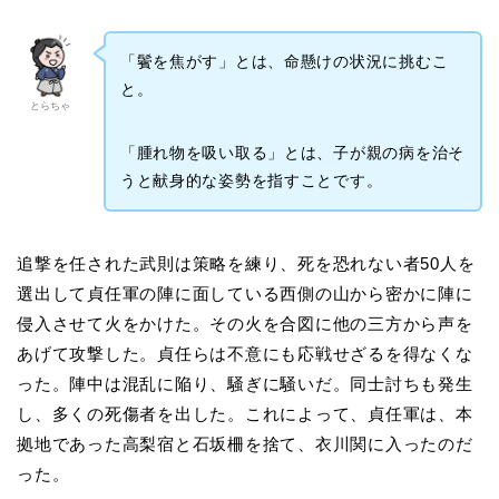
「鬢を焦がす」とは、命懸けの状況に挑むこ
と。
とらちゃ
「腫れ物を吸い取る」とは、子が親の病を治そ
うと献身的な姿勢を指すことです。
追撃を任された武則は策略を練り、死を恐れない者50人を
選出して貞任軍の陣に面している西側の山から密かに陣に
侵入させて火をかけた。その火を合図に他の三方から声を
あげて攻撃した。貞任らは不意にも応戦せざるを得なくな
った。陣中は混乱に陥り、騒ぎに騒いだ。同士討ちも発生
し、多くの死傷者を出した。これによって、貞任軍は、本
拠地であった高梨宿と石坂柵を捨て、衣川関に入ったのだ
った。