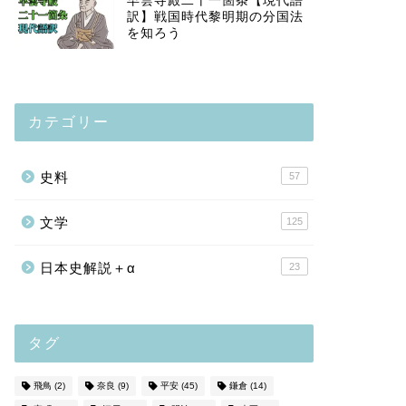
早雲寺殿二十一箇条【現代語
訳】戦国時代黎明期の分国法
を知ろう
カテゴリー
史料
57
文学
125
日本史解説＋α
23
タグ
飛鳥
(2)
奈良
(9)
平安
(45)
鎌倉
(14)