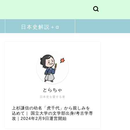
日本史解説＋α
とらちゃ
日本史を愛する者
上杉謙信の幼名「虎千代」から親しみを
込めて｜ 国立大学の文学部出身/考古学専
攻｜2024年2月9日運営開始