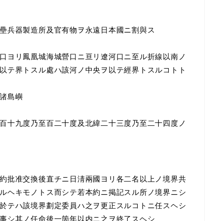
壘兵器製造所及官有物ヲ永遠日本國ニ割與ス
口ヨリ鳳凰城海城營口ニ亘リ遼河口ニ至ル折線以南ノ
以テ界トスル處ハ該河ノ中央ヲ以テ經界トスルコトト
諸島嶼
百十九度乃至百二十度及北緯二十三度乃至二十四度ノ
約批准交換後直チニ日淸兩國ヨリ各二名以上ノ境界共
ルヘキモノトス而シテ若本約ニ掲記スル所ノ境界ニシ
於テハ該境界劃定委員ハ之ヲ更正スルコトニ任スヘシ
事シ其ノ任命後一箇年以内ニ之ヲ終了スヘシ