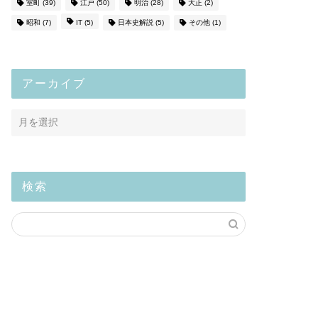
室町
(39)
江戸
(50)
明治
(28)
大正
(2)
昭和
(7)
IT
(5)
日本史解説
(5)
その他
(1)
アーカイブ
検索