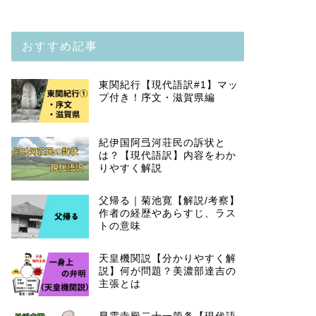
おすすめ記事
東関紀行【現代語訳#1】マッ
プ付き！序文・滋賀県編
紀伊国阿弖河荘民の訴状と
は？【現代語訳】内容をわか
りやすく解説
父帰る｜菊池寛【解説/考察】
作者の経歴やあらすじ、ラス
トの意味
天皇機関説【分かりやすく解
説】何が問題？美濃部達吉の
主張とは