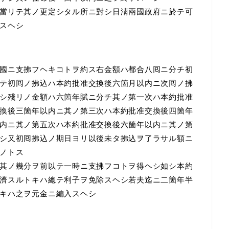
當リテ其ノ更定シタル所ニ對シ日淸兩國政府ニ於テ可
スヘシ
國ニ支拂フヘキコトヲ約ス右金額ハ都合八囘ニ分チ初
テ初囘ノ拂込ハ本約批准交換後六箇月以内ニ次囘ノ拂
シ殘リノ金額ハ六箇年賦ニ分チ其ノ第一次ハ本約批准
換後三箇年以内ニ其ノ第三次ハ本約批准交換後四箇年
内ニ其ノ第五次ハ本約批准交換後六箇年以内ニ其ノ第
シ又初囘拂込ノ期日ヨリ以後未タ拂込ヲ了ラサル額ニ
ノトス
其ノ幾分ヲ前以テ一時ニ支拂フコトヲ得ヘシ如シ本約
濟スルトキハ總テ利子ヲ免除スヘシ若夫迄ニ二箇年半
キハ之ヲ元金ニ編入スヘシ