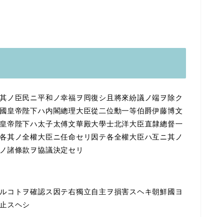
其ノ臣民ニ平和ノ幸福ヲ囘復シ且將來紛議ノ端ヲ除ク
國皇帝陛下ハ内閣總理大臣從二位勳一等伯爵伊藤博文
皇帝陛下ハ太子太傅文華殿大學士北洋大臣直隸總督一
各其ノ全權大臣ニ任命セリ因テ各全權大臣ハ互ニ其ノ
ノ諸條款ヲ協議決定セリ
ルコトヲ確認ス因テ右獨立自主ヲ損害スヘキ朝鮮國ヨ
止スヘシ