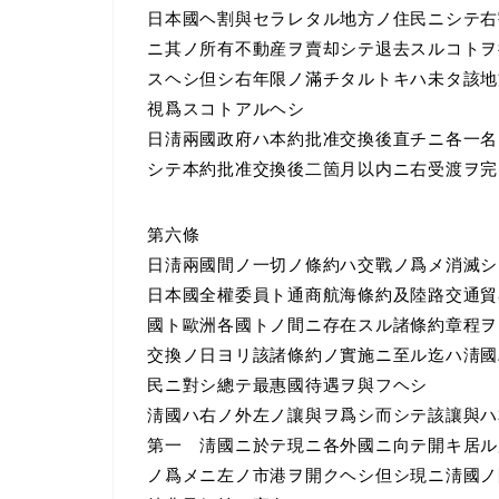
日本國ヘ割與セラレタル地方ノ住民ニシテ右
ニ其ノ所有不動産ヲ賣却シテ退去スルコトヲ
スヘシ但シ右年限ノ滿チタルトキハ未タ該地
視爲スコトアルヘシ
日淸兩國政府ハ本約批准交換後直チニ各一名
シテ本約批准交換後二箇月以内ニ右受渡ヲ完
第六條
日淸兩國間ノ一切ノ條約ハ交戰ノ爲メ消滅シ
日本國全權委員ト通商航海條約及陸路交通貿
國ト歐洲各國トノ間ニ存在スル諸條約章程ヲ
交換ノ日ヨリ該諸條約ノ實施ニ至ル迄ハ淸國
民ニ對シ總テ最惠國待遇ヲ與フヘシ
淸國ハ右ノ外左ノ讓與ヲ爲シ而シテ該讓與ハ
第一 淸國ニ於テ現ニ各外國ニ向テ開キ居ル
ノ爲メニ左ノ市港ヲ開クヘシ但シ現ニ淸國ノ