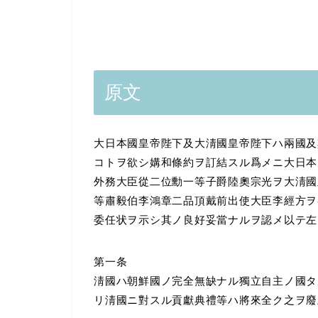
原文
大日本國皇帝陛下及大淸國皇帝陛下ハ兩國及
コトヲ欲シ媾和條約ヲ訂結スル爲メニ大日本
外務大臣從二位勳一等子爵陸奧宗光ヲ大淸國
等肅毅伯李鴻章二品頂戴前出使大臣李經方ヲ
委任状ヲ示シ其ノ良好妥當ナルヲ認メ以テ左
第一条
淸國ハ朝鮮國ノ完全無缺ナル獨立自主ノ國タ
リ淸國ニ對スル貢獻典禮等ハ將來全ク之ヲ廢