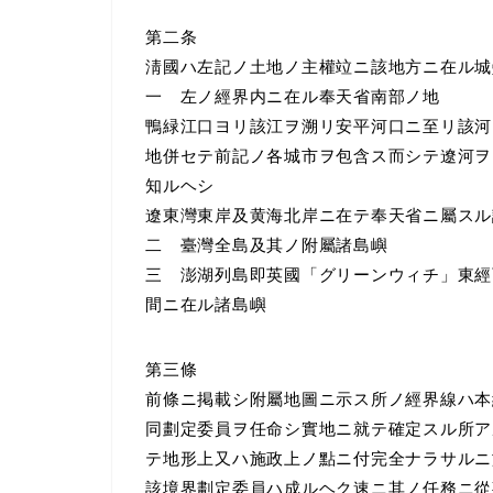
第二条
淸國ハ左記ノ土地ノ主權竝ニ該地方ニ在ル城
一 左ノ經界内ニ在ル奉天省南部ノ地
鴨緑江口ヨリ該江ヲ溯リ安平河口ニ至リ該河
地併セテ前記ノ各城市ヲ包含ス而シテ遼河ヲ
知ルヘシ
遼東灣東岸及黄海北岸ニ在テ奉天省ニ屬スル
二 臺灣全島及其ノ附屬諸島嶼
三 澎湖列島即英國「グリーンウィチ」東經
間ニ在ル諸島嶼
第三條
前條ニ掲載シ附屬地圖ニ示ス所ノ經界線ハ本
同劃定委員ヲ任命シ實地ニ就テ確定スル所ア
テ地形上又ハ施政上ノ點ニ付完全ナラサルニ
該境界劃定委員ハ成ルヘク速ニ其ノ任務ニ從