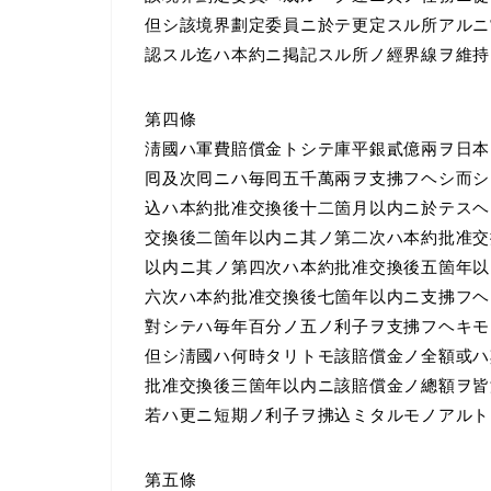
但シ該境界劃定委員ニ於テ更定スル所アルニ
認スル迄ハ本約ニ掲記スル所ノ經界線ヲ維持
第四條
淸國ハ軍費賠償金トシテ庫平銀貳億兩ヲ日本
囘及次囘ニハ毎囘五千萬兩ヲ支拂フヘシ而シ
込ハ本約批准交換後十二箇月以内ニ於テスヘ
交換後二箇年以内ニ其ノ第二次ハ本約批准交
以内ニ其ノ第四次ハ本約批准交換後五箇年以
六次ハ本約批准交換後七箇年以内ニ支拂フヘ
對シテハ毎年百分ノ五ノ利子ヲ支拂フヘキモ
但シ淸國ハ何時タリトモ該賠償金ノ全額或ハ
批准交換後三箇年以内ニ該賠償金ノ總額ヲ皆
若ハ更ニ短期ノ利子ヲ拂込ミタルモノアルト
第五條