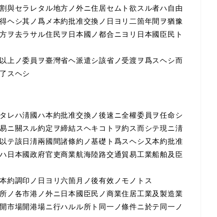
割與セラレタル地方ノ外ニ住居セムト欲スル者ハ自由
得ヘシ其ノ爲メ本約批准交換ノ日ヨリ二箇年間ヲ猶豫
方ヲ去ラサル住民ヲ日本國ノ都合ニヨリ日本國臣民ト
以上ノ委員ヲ臺灣省ヘ派遣シ該省ノ受渡ヲ爲スヘシ而
了スヘシ
タレハ淸國ハ本約批准交換ノ後速ニ全權委員ヲ任命シ
易ニ關スル約定ヲ締結スヘキコトヲ約ス而シテ現ニ淸
以テ該日淸兩國間諸條約ノ基礎ト爲スヘシ又本約批准
ハ日本國政府官吏商業航海陸路交通貿易工業船舶及臣
本約調印ノ日ヨリ六箇月ノ後有效ノモノトス
所ノ各市港ノ外ニ日本國臣民ノ商業住居工業及製造業
開市場開港場ニ行ハルル所ト同一ノ條件ニ於テ同一ノ