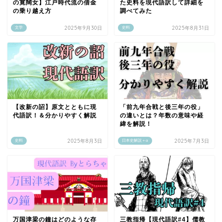
の寛闊女】江戸時代流の借金
た史料を現代語訳して詳細を
の乗り越え方
調べてみた
2025年9月30日
2025年8月31日
文学
史料
【改新の詔】原文とともに現
「前九年合戦と後三年の役」
代語訳！＆分かりやすく解説
の違いとは？年数の意味や経
緯を解説！
2025年8月3日
2025年7月3日
史料
日本史解説＋α
万国津梁の鐘はどのような存
三教指帰【現代語訳#4】儒教