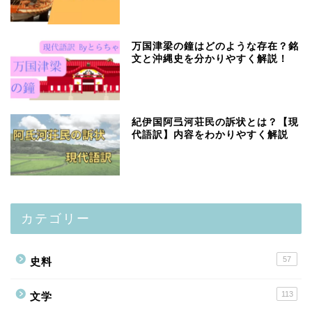
万国津梁の鐘はどのような存在？銘
文と沖縄史を分かりやすく解説！
紀伊国阿弖河荘民の訴状とは？【現
代語訳】内容をわかりやすく解説
カテゴリー
57
史料
113
文学