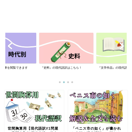
に記事を閲覧できます
『史料』の現代語訳はこちら！
『文学作品』の現代語訳
世間胸算用【現代語訳#1問屋
「ベニス市の如く」が書かれ