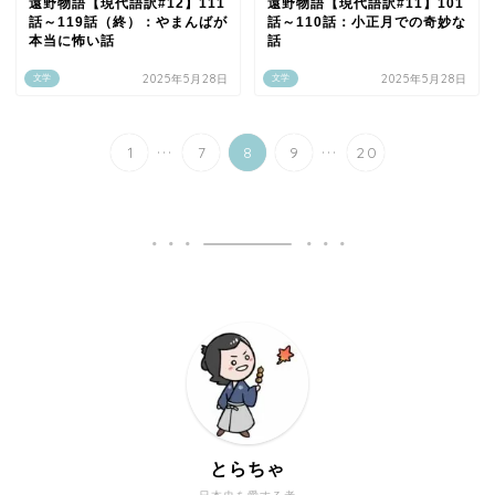
遠野物語【現代語訳#12】111
遠野物語【現代語訳#11】101
話～119話（終）：やまんばが
話～110話：小正月での奇妙な
本当に怖い話
話
2025年5月28日
2025年5月28日
文学
文学
...
...
1
7
8
9
20
とらちゃ