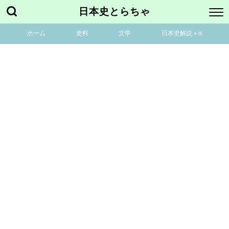
日本史とらちゃ
ホーム
史料
文学
日本史解説＋α