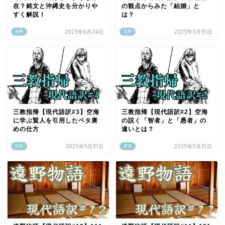
在？銘文と沖縄史を分かりや
の観点からみた「結婚」と
すく解説！
は？
2025年6月24日
2025年5月31日
史料
文学
三教指帰【現代語訳#3】空海
三教指帰【現代語訳#2】空海
に学ぶ賢人を引用したベタ褒
の説く「智者」と「愚者」の
めの仕方
違いとは？
2025年5月31日
2025年5月31日
文学
文学