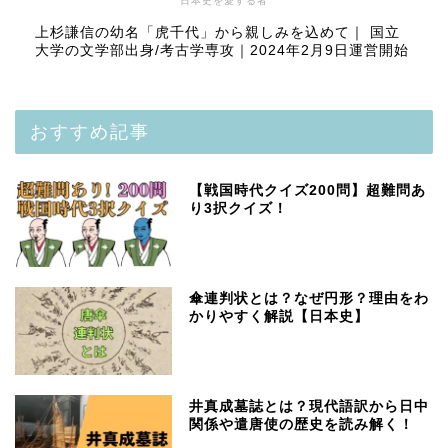
日本史を愛する者
上杉謙信の幼名「虎千代」から親しみを込めて｜ 国立
大学の文学部出身/考古学専攻｜2024年2月9日運営開始
おすすめ記事
【戦国時代クイズ200問】超難問あ
り3択クイズ！
傘連判状とは？なぜ円形？理由をわ
かりやすく解説【日本史】
井真成墓誌とは？現代語訳から日中
関係や遣唐使の歴史を読み解く！