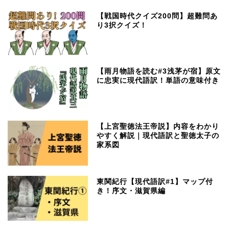
【戦国時代クイズ200問】超難問あ
り3択クイズ！
【雨月物語を読む#3浅茅が宿】原文
に忠実に現代語訳！単語の意味付き
【上宮聖徳法王帝説】内容をわかり
やすく解説｜現代語訳と聖徳太子の
家系図
東関紀行【現代語訳#1】マップ付
き！序文・滋賀県編