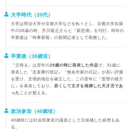
大学時代（20代）
大学は明治大学や京都大学などを転々とし、京都大学在籍
中の28歳の時、芥川龍之介らと『新思潮』を刊行。同年の
卒業後は『時事新報』の新聞記者として勤務した。
卒業後（30歳頃）
『父帰る』は翌年の
29歳の時に発表した作品
で、31歳に
発表した『忠直卿行状記』『無名作家の日記』が高い評価
を受け、文壇的地位を確立した。この翌年に『恩讐の彼方
に』を発表しており、
若くして文才を発揮した天才児であ
った
ことが窺える。
政治参加（40歳頃）
40歳時には社会民衆党の議員として立候補した経歴もあ
る。