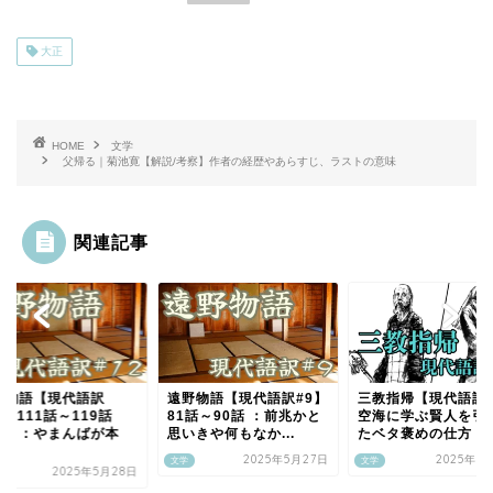
大正
HOME
文学
父帰る｜菊池寛【解説/考察】作者の経歴やあらすじ、ラストの意味
関連記事
野物語【現代語訳
遠野物語【現代語訳#9】
三教指帰【現代語訳#
2】111話～119話
81話～90話 ：前兆かと
空海に学ぶ賢人を引
終）：やまんばが本
思いきや何もなか...
たベタ褒めの仕方
.
2025年5月27日
2025年5
文学
文学
2025年5月28日