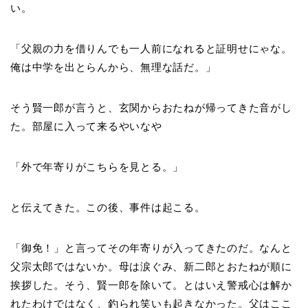
い。
「父親の力を借りんでも一人前になれると証明せにゃな。
俺は中学を出とらんから、無理な話だ。」
そう賢一郎が言うと、玄関からおたねが帰ってきた音がし
た。部屋に入って来るやいなや
「外で年寄りがこちらを見とる。」
と伝えてきた。この後、事件は起こる。
「御免！」と言ってその年寄りが入ってきたのだ。なんと
父宗太郎ではないか。母は涙ぐみ、新二郎とおたねが順に
挨拶した。そう、賢一郎を除いて。とはいえ警戒心は解か
れたわけではなく、釣られ笑いも起きなかった。父はここ