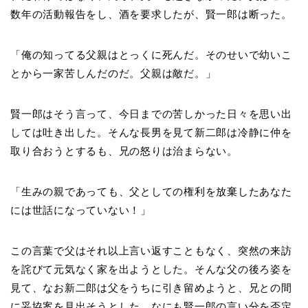
数年の活動報告をし、酒を要求したが、賢一郎は断った。
「俺の知ってる父親はとっくに死んだ。そのせいで幼いこ
とから一家苦しんだのだ。父親は敵だ。」
賢一郎はそう言って、今日までの苦しかった日々を思い出
しては吐き出した。そんな長男を見て新二郎は冷静に仲を
取り合おうとするも、兄の怒りは治まらない。
「生みの親であっても、父としての権利を放棄したあなた
には世話になっていない！」
この言葉で父はそれ以上言い返すこともなく、突然の来訪
を詫びて元気なく家を出ようとした。そんな父の後ろ姿を
見て、なお新二郎は父をうちに引き留めようと、兄との間
に妥協案を見出そうとした。なにも賢一郎の言い分を否定