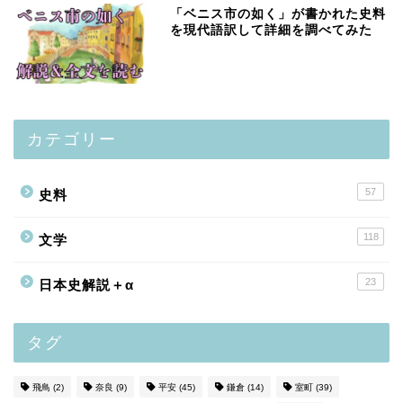
「ベニス市の如く」が書かれた史料
を現代語訳して詳細を調べてみた
カテゴリー
57
史料
118
文学
23
日本史解説＋α
タグ
飛鳥
(2)
奈良
(9)
平安
(45)
鎌倉
(14)
室町
(39)