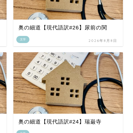
奥の細道【現代語訳#26】尿前の関
文学
日
2026年8月8日
奥の細道【現代語訳#24】瑞巌寺