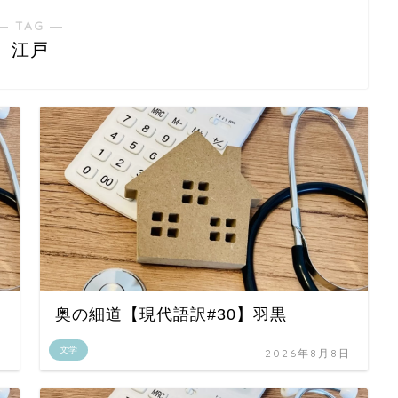
― TAG ―
江戸
奥の細道【現代語訳#30】羽黒
文学
日
2026年8月8日