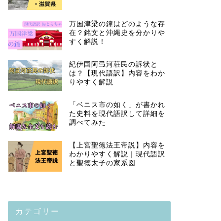
万国津梁の鐘はどのような存
在？銘文と沖縄史を分かりや
すく解説！
紀伊国阿弖河荘民の訴状と
は？【現代語訳】内容をわか
りやすく解説
「ベニス市の如く」が書かれ
た史料を現代語訳して詳細を
調べてみた
【上宮聖徳法王帝説】内容を
わかりやすく解説｜現代語訳
と聖徳太子の家系図
カテゴリー