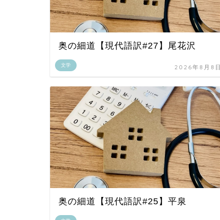
奥の細道【現代語訳#27】尾花沢
文学
2026年8月8
奥の細道【現代語訳#25】平泉