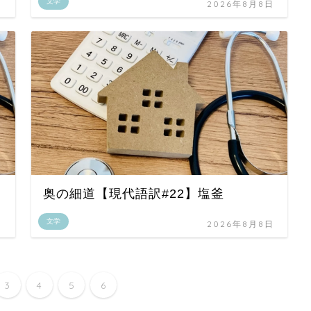
文学
日
2026年8月8日
奥の細道【現代語訳#22】塩釜
文学
日
2026年8月8日
3
4
5
6