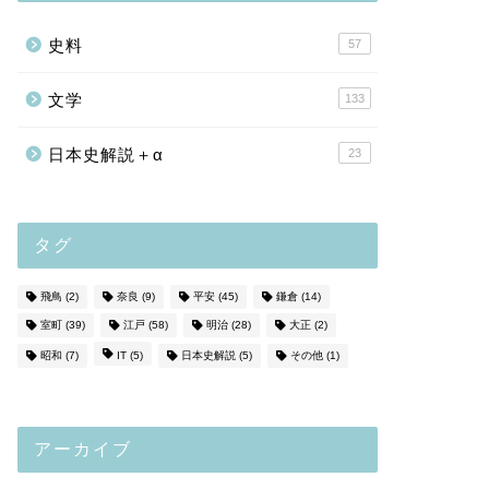
史料
57
文学
133
日本史解説＋α
23
タグ
飛鳥
(2)
奈良
(9)
平安
(45)
鎌倉
(14)
室町
(39)
江戸
(58)
明治
(28)
大正
(2)
昭和
(7)
IT
(5)
日本史解説
(5)
その他
(1)
アーカイブ