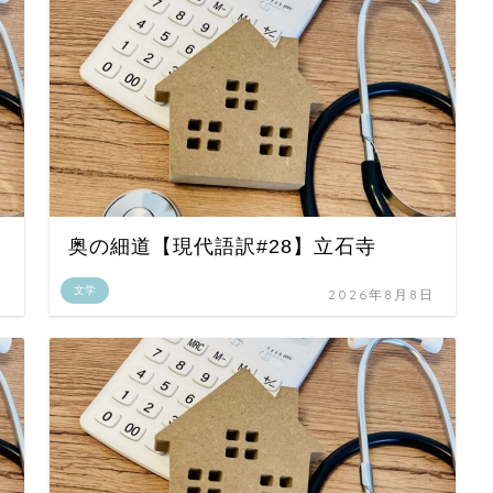
奥の細道【現代語訳#28】立石寺
文学
日
2026年8月8日