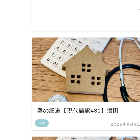
奥の細道【現代語訳#31】酒田
文学
2026年8月8