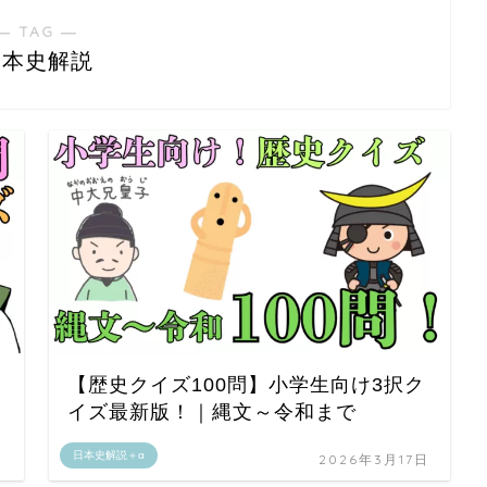
― TAG ―
日本史解説
【歴史クイズ100問】小学生向け3択ク
イズ最新版！｜縄文～令和まで
日本史解説＋α
日
2026年3月17日