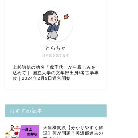
とらちゃ
日本史を愛する者
上杉謙信の幼名「虎千代」から親しみを
込めて｜ 国立大学の文学部出身/考古学専
攻｜2024年2月9日運営開始
おすすめ記事
天皇機関説【分かりやすく解
説】何が問題？美濃部達吉の