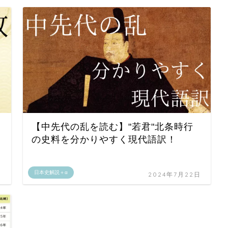
【中先代の乱を読む】"若君"北条時行
の史料を分かりやすく現代語訳！
日本史解説＋α
日
2024年7月22日