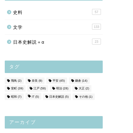
史料
57
文学
133
日本史解説＋α
23
タグ
飛鳥
(2)
奈良
(9)
平安
(45)
鎌倉
(14)
室町
(39)
江戸
(58)
明治
(28)
大正
(2)
昭和
(7)
IT
(5)
日本史解説
(5)
その他
(1)
アーカイブ