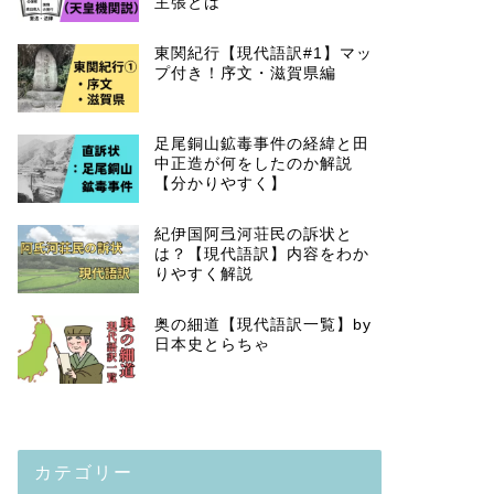
主張とは
東関紀行【現代語訳#1】マッ
プ付き！序文・滋賀県編
足尾銅山鉱毒事件の経緯と田
中正造が何をしたのか解説
【分かりやすく】
紀伊国阿弖河荘民の訴状と
は？【現代語訳】内容をわか
りやすく解説
奥の細道【現代語訳一覧】by
日本史とらちゃ
カテゴリー