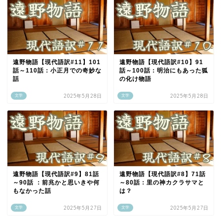
遠野物語【現代語訳#11】101
遠野物語【現代語訳#10】91
話～110話：小正月での奇妙な
話～100話：明治にもあった狐
話
の化け物語
2025年5月28日
2025年5月28日
文学
文学
遠野物語【現代語訳#9】81話
遠野物語【現代語訳#8】71話
～90話 ：前兆かと思いきや何
～80話：里の神カクラサマと
もなかった話
は？
2025年5月27日
2025年5月27日
文学
文学