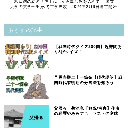
上杉謙信の幼名「虎千代」から親しみを込めて｜ 国立
大学の文学部出身/考古学専攻｜2024年2月9日運営開始
おすすめ記事
【戦国時代クイズ200問】超難問あ
り3択クイズ！
早雲寺殿二十一箇条【現代語訳】戦
国時代黎明期の分国法を知ろう
父帰る｜菊池寛【解説/考察】作者
の経歴やあらすじ、ラストの意味