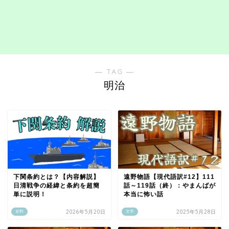
― TAG ―
明治
下関条約とは？【内容解説】
遠野物語【現代語訳#12】111
日清戦争の経緯と条約を超簡
話～119話（終）：やまんばが
単に説明！
本当に怖い話
2026年5月20日
2025年5月28日
史料
文学