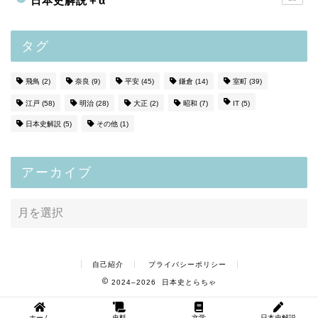
日本史解説＋α
タグ
飛鳥
(2)
奈良
(9)
平安
(45)
鎌倉
(14)
室町
(39)
江戸
(58)
明治
(28)
大正
(2)
昭和
(7)
IT
(5)
日本史解説
(5)
その他
(1)
アーカイブ
自己紹介
プライバシーポリシー
2024–2026 日本史とらちゃ
ホーム
史料
文学
日本史解説