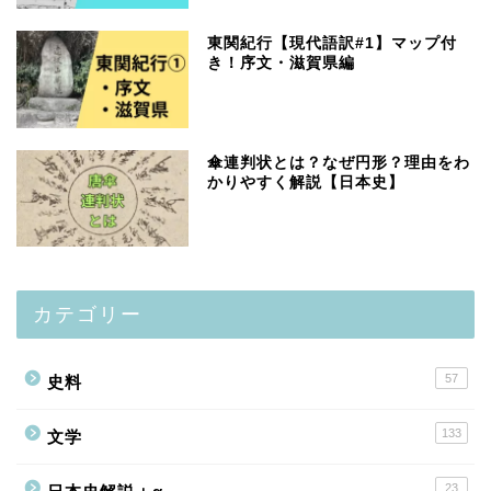
東関紀行【現代語訳#1】マップ付
き！序文・滋賀県編
傘連判状とは？なぜ円形？理由をわ
かりやすく解説【日本史】
カテゴリー
57
史料
133
文学
23