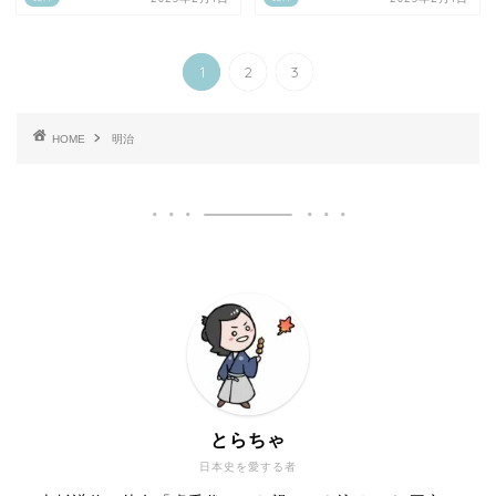
1
2
3
HOME
明治
とらちゃ
日本史を愛する者