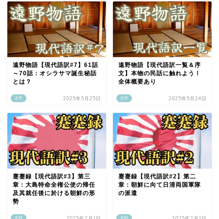
遠野物語【現代語訳#7】61話
遠野物語【現代語訳一覧＆序
～70話：オシラサマ誕生秘話
文】本物の民話に触れよう！
とは？
全体概要あり
2025年5月25日
2025年5月24日
文学
文学
蹇蹇録【現代語訳#3】第三
蹇蹇録【現代語訳#2】第二
章：大島特命全権公使の帰任
章：朝鮮に向て日清両国軍隊
及其就任後に於ける朝鮮の形
の派遣
勢
2025年2月1日
2025年2月1日
史料
史料