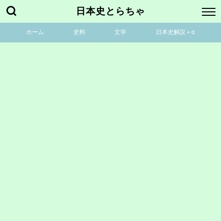
日本史とらちゃ
ホーム
史料
文学
日本史解説＋α