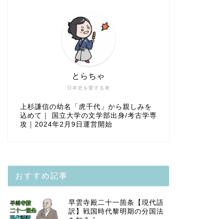
とらちゃ
日本史を愛する者
上杉謙信の幼名「虎千代」から親しみを
込めて｜ 国立大学の文学部出身/考古学専
攻｜2024年2月9日運営開始
おすすめ記事
早雲寺殿二十一箇条【現代語
訳】戦国時代黎明期の分国法