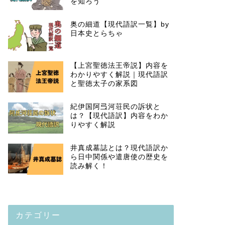
を知ろう
奥の細道【現代語訳一覧】by
日本史とらちゃ
【上宮聖徳法王帝説】内容を
わかりやすく解説｜現代語訳
と聖徳太子の家系図
紀伊国阿弖河荘民の訴状と
は？【現代語訳】内容をわか
りやすく解説
井真成墓誌とは？現代語訳か
ら日中関係や遣唐使の歴史を
読み解く！
カテゴリー