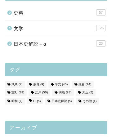
史料
57
文学
125
日本史解説＋α
23
タグ
飛鳥
(2)
奈良
(9)
平安
(45)
鎌倉
(14)
室町
(39)
江戸
(50)
明治
(28)
大正
(2)
昭和
(7)
IT
(5)
日本史解説
(5)
その他
(1)
アーカイブ