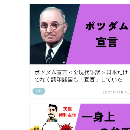
ポツダム宣言＜全現代語訳＞日本だけ
でなく調印諸国も「宣言」していた
史料
2024年11月6