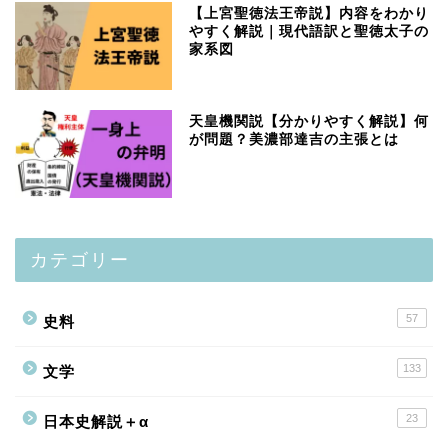
【上宮聖徳法王帝説】内容をわかり
やすく解説｜現代語訳と聖徳太子の
家系図
天皇機関説【分かりやすく解説】何
が問題？美濃部達吉の主張とは
カテゴリー
57
史料
133
文学
23
日本史解説＋α