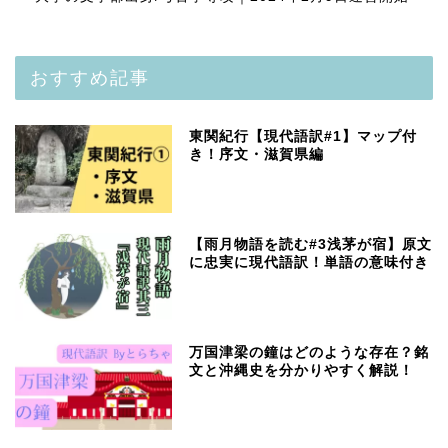
おすすめ記事
東関紀行【現代語訳#1】マップ付
き！序文・滋賀県編
【雨月物語を読む#3浅茅が宿】原文
に忠実に現代語訳！単語の意味付き
万国津梁の鐘はどのような存在？銘
文と沖縄史を分かりやすく解説！