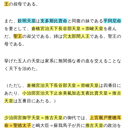
王
の叔母である。
また、
欽明天皇
は
支多斯比賣命
と同腹の妹である
乎阿尼命
を妻として、
倉橋宮治天下長谷部天皇＝崇峻天皇
を産ん
だ。
聖王
の叔父である。姉は
穴太部間人王
である。聖王の
母である。
挙げた五人の天皇は家系に無関係な者の血を交えることな
く天下を治めた。
（ただし、
倉橋宮治天下長谷部天皇＝崇峻天皇
は四番目に
あたり、
小治田宮治天下止余美氣加志支夜比賣天皇＝推古
天皇
は五番目にあたる。）
少治田宮御宇天皇＝推古天皇
の御代では、
上宮厩戸豊聰耳
命＝聖徳太子
と嶋大臣＝蘇我馬子が共に
推古天皇
の政治を