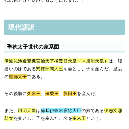
代の色分けと対応するようにしました。
現代語訳
聖徳太子世代の家系図
伊波礼池邊雙槻宮治天下橘豊日天皇（＝用明天皇）
は、腹
違いの妹である
穴穂部間人王
を妻とし、子を産んだ。皇后
の
聖徳太子
である。
その後順に
久米王
、
殖栗王
、
茨田王
を産んだ。
また、
用明天皇
は
蘇我伊奈米宿祢大臣
の娘である
伊志支那
郎女
を妻とし、子を産んだ。名を
多米王
という。