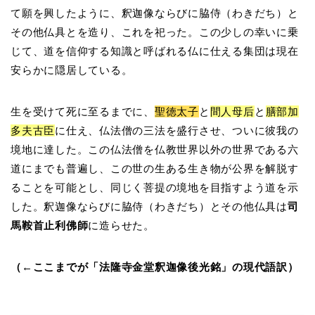
て願を興したように、釈迦像ならびに脇侍（わきだち）と
その他仏具とを造り、これを祀った。この少しの幸いに乗
じて、道を信仰する知識と呼ばれる仏に仕える集団は現在
安らかに隠居している。
生を受けて死に至るまでに、
聖徳太子
と
間人母后
と
膳部加
多夫古臣
に仕え、仏法僧の三法を盛行させ、ついに彼我の
境地に達した。この仏法僧を仏教世界以外の世界である六
道にまでも普遍し、この世の生ある生き物が公界を解脱す
ることを可能とし、同じく菩提の境地を目指すよう道を示
した。釈迦像ならびに脇侍（わきだち）とその他仏具は
司
馬鞍首止利佛師
に造らせた。
（←ここまでが「法隆寺金堂釈迦像後光銘」の現代語訳）