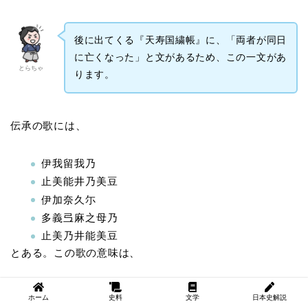
後に出てくる『天寿国繍帳』に、「両者が同日
に亡くなった」と文があるため、この一文があ
とらちゃ
ります。
伝承の歌には、
伊我留我乃
止美能井乃美豆
伊加奈久尓
多義弖麻之母乃
止美乃井能美豆
とある。この歌の意味は、
「
膳夫人＝膳部菩岐々美郎女
が病で床に臥して今にも死の
ホーム
史料
文学
日本史解説