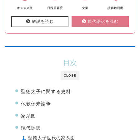
オススメ度
日探重要度
文量
読解難易度
解説を読む
現代語訳を読む
目次
CLOSE
聖徳太子に関する史料
仏教伝来論争
家系図
現代語訳
聖徳太子世代の家系図