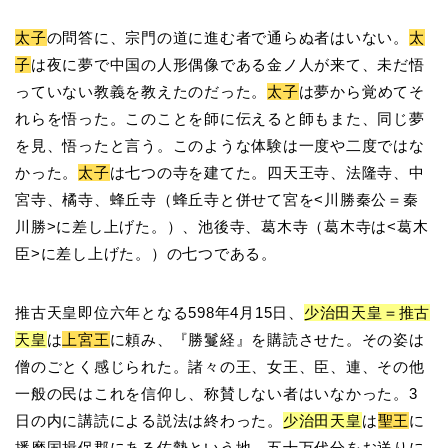
太子
の問答に、宗門の道に進む者で通らぬ者はいない。
太
子
は夜に夢で中国の人形偶像である金ノ人が来て、未だ悟
っていない教義を教えたのだった。
太子
は夢から覚めてそ
れらを悟った。このことを師に伝えると師もまた、同じ夢
を見、悟ったと言う。このような体験は一度や二度ではな
かった。
太子
は七つの寺を建てた。四天王寺、法隆寺、中
宮寺、橘寺、蜂丘寺（蜂丘寺と併せて宮を<川勝秦公＝秦
川勝>に差し上げた。）、池後寺、葛木寺（葛木寺は<葛木
臣>に差し上げた。）の七つである。
推古天皇即位六年となる598年4月15日、
少治田天皇＝推古
天皇
は
上宮王
に頼み、『勝鬘経』を購読させた。その姿は
僧のごとく感じられた。諸々の王、女王、臣、連、その他
一般の民はこれを信仰し、称賛しない者はいなかった。3
日の内に講読による説法は終わった。
少治田天皇
は
聖王
に
播磨国揖保郡にある佐勢という地、五十万代分をお送りに