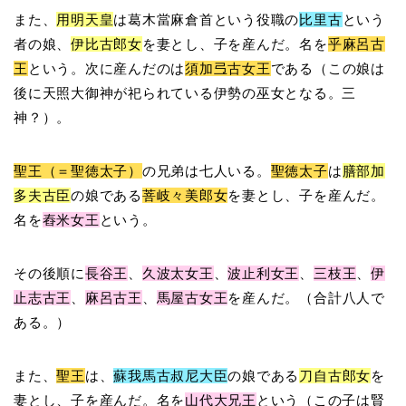
また、
用明天皇
は葛木當麻倉首という役職の
比里古
という
者の娘、
伊比古郎女
を妻とし、子を産んだ。名を
乎麻呂古
王
という。次に産んだのは
須加弖古女王
である（この娘は
後に天照大御神が祀られている伊勢の巫女となる。三
神？）。
聖王（＝聖徳太子）
の兄弟は七人いる。
聖徳太子
は
膳部加
多夫古臣
の娘である
菩岐々美郎女
を妻とし、子を産んだ。
名を
舂米女王
という。
その後順に
長谷王
、
久波太女王
、
波止利女王
、
三枝王
、
伊
止志古王
、
麻呂古王
、
馬屋古女王
を産んだ。（合計八人で
ある。）
また、
聖王
は、
蘇我馬古叔尼大臣
の娘である
刀自古郎女
を
妻とし、子を産んだ。名を
山代大兄王
という（この子は賢