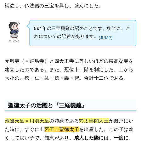
補佐し、仏法僧の三宝を興し、盛んにした。
594年の三宝興隆の詔のことです。後半に、こ
れについての記述があります。
[JUMP]
とらちゃ
元興寺（＝飛鳥寺）と四天王寺に等しいほどの崇高な寺を
建立したのである。また、冠位十二階を制定した。上から
大小の、徳・仁・礼・信・義・智。合計十二位である。
聖徳太子の活躍と『三経義疏』
池邊天皇＝用明天皇
の姉妹である
穴太部間人王
が厩戸にい
た時に、すぐに上
宮王＝聖徳太子
を出産した。この子は幼
くして聡い子で、知恵があり、
成人した際には、一度に、