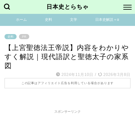
日本史とらちゃ
ホーム
史料
文学
日本史解説＋α
史料
PR
【上宮聖徳法王帝説】内容をわかりや
すく解説｜現代語訳と聖徳太子の家系
図
2024年11月10日
/
2026年3月8日
この記事はアフィリエイト広告を利用している場合があります
スポンサーリンク