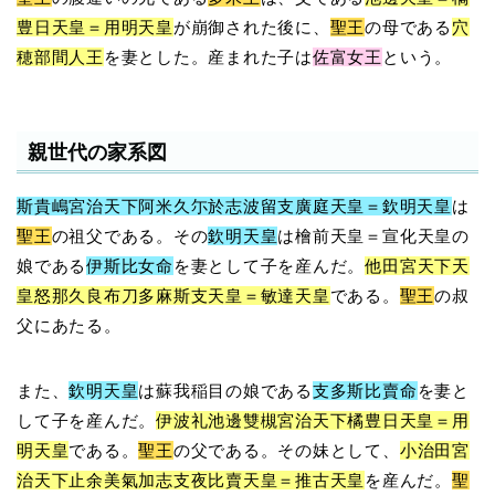
豊日天皇＝用明天皇
が崩御された後に、
聖王
の母である
穴
穂部間人王
を妻とした。産まれた子は
佐富女王
という。
親世代の家系図
斯貴嶋宮治天下阿米久尓於志波留支廣庭天皇＝欽明天皇
は
聖王
の祖父である。その
欽明天皇
は檜前天皇＝宣化天皇の
娘である
伊斯比女命
を妻として子を産んだ。
他田宮天下天
皇怒那久良布刀多麻斯支天皇＝敏達天皇
である。
聖王
の叔
父にあたる。
また、
欽明天皇
は蘇我稲目の娘である
支多斯比賣命
を妻と
して子を産んだ。
伊波礼池邊雙槻宮治天下橘豊日天皇＝用
明天皇
である。
聖王
の父である。その妹として、
小治田宮
治天下止余美氣加志支夜比賣天皇＝推古天皇
を産んだ。
聖