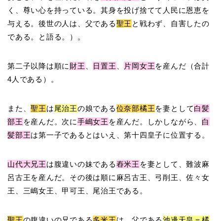
く、尊い心を持っている。其身を投げ捨てて人民に恩恵を
与える。後世の人は、父である
聖王
と戦わず、自害したの
である。と語る。）。
第二子以降は順に
財王
、
日置王
、
片岡女王
を産んだ（合計
4人である）。
また、
聖王
は
尾治王
の娘である
位奈部橘王
を妻として
白髪
部王
を産んだ。次に
手嶋女王
を産んだ。しかしながら、
白
髪部王
は第一子であるとはいえ、第十四皇子に位置する。
山代大兄王
は腹違いの妹である
舂米王
を妻として、難波麻
呂古王を産んだ。その後は順に麻呂古王、弓削王、佐々女
王、三嶋女王、甲可王、尾治王である。
聖王
の腹違いの兄である
多米王
は、父である
池邊天皇＝橘