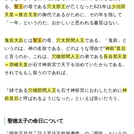
る。
聖王
の母である
穴太部王
が亡くなった621年は
少治田
天皇＝推古天皇
の御代であるがために、その年を指して
「一年」というのだ。おかしいと思われる趣旨はない。
鬼前大后
とは
聖王
の母、
穴太部間人王
である。「鬼前」と
いうのは、神の名前である。どのような理由で”
神前”皇后
と言うのか。これは、
穴穂部間人王
の弟である
長谷部天皇
＝崇峻天皇
が石寸神前宮で天下を治めていたからである。
それでももし疑うのであれば、
『姉である
穴穂部間人王
も石寸神前宮におわしたために
神
前皇后
と呼ばれるようになった』といえば良いだろう。
聖徳太子の命日について
「明年正月廿二日上宮法王枕病弗悆」の「明年」というの