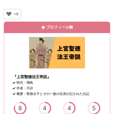
+5
プロフィール帳
『上宮聖徳法王帝説』
時代：飛鳥
作者：不詳
概要：聖徳太子とその一族の生涯が記された伝記
8
4
4
5