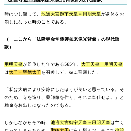
時は少し遡って、
池邊大宮御宇天皇＝用明天皇
が身体をお
崩しになった時のことである。
（→ここから「法隆寺金堂薬師如来像光背銘」の現代語
訳）
用明天皇
が即位した年である585年、
大王天皇＝用明天皇
は
太子＝聖徳太子
を召喚して、彼に誓願した。
「私は大病により安静にしたほうが良いと思っている。そ
のため、寺を造り、薬師像を作り、それに奉仕せよ。」と
勅命をお出しになったのである。
しかしながらその時、
池邊大宮御宇天皇＝用明天皇
は亡く
なってしまったため、
聖徳太子
は造り悩んだ。そこで
少治