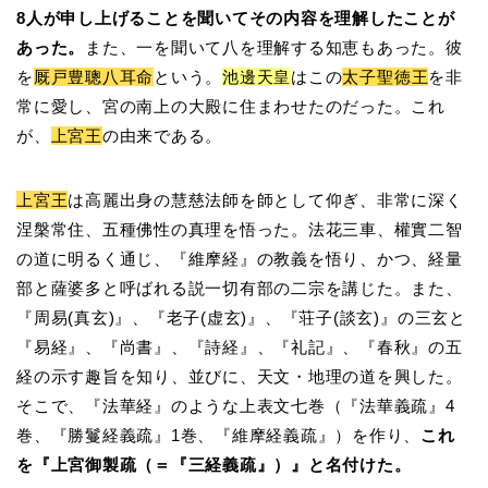
8人が申し上げることを聞いてその内容を理解したことが
あった。
また、一を聞いて八を理解する知恵もあった。彼
を
厩戸豊聰八耳命
という。
池邊天皇
はこの
太子聖徳王
を非
常に愛し、宮の南上の大殿に住まわせたのだった。これ
が、
上宮王
の由来である。
上宮王
は高麗出身の慧慈法師を師として仰ぎ、非常に深く
涅槃常住、五種佛性の真理を悟った。法花三車、權實二智
の道に明るく通じ、『維摩経』の教義を悟り、かつ、経量
部と薩婆多と呼ばれる説一切有部の二宗を講じた。また、
『周易(真玄)』、『老子(虚玄)』、『荘子(談玄)』の三玄と
『易経』、『尚書』、『詩経』、『礼記』、『春秋』の五
経の示す趣旨を知り、並びに、天文・地理の道を興した。
そこで、『法華経』のような上表文七巻（『法華義疏』4
巻、『勝鬘経義疏』1巻、『維摩経義疏』）を作り、
これ
を『上宮御製疏（＝『三経義疏』）』と名付けた。