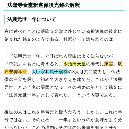
法隆寺金堂釈迦像後光銘の解釈
法興元世一年について
右に述べたことは法隆寺金堂に座している釈迦像の後光に
刻まれた銘文のようである。解釈として語られるのは、
「『法興元世一年』と呼ばれる理由はよく知らないが、
『帝記』をもとに考えると、
少治田天皇
の御代に
東宮
、
厩
戸豊聰耳命
、
大臣宗我馬子宿祢
の3人は共に協力し、仏法
僧の三宝を興し、初めて大きな寺を建てた。これが『法興
元世』という名の要因となり、その初めの年として銘文に
『法興元世一年』として表れた。」という内容である。
後世の人はこれを年号だと疑うだろう。しかし、これは年
号ではない。そのため、「一年」というのが意味がよく分
からないが、これの理由はその年の出来事を知ると分か