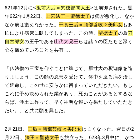
621年12月に<
鬼前大后＝穴穂部間人王
>は崩御された。翌
年622年1月22日、
上宮法王＝聖徳太子
は病が悪化し、なか
なか病は癒えなかった。
干食王后＝膳部菩岐々美郎女
も多
忙により病床に臥してしまった。この時、
聖徳太子
の后
刀
自古郎女
の王子である
山代大兄王
らは諸々の臣たちと深く
心を痛めていることを共有し、
「仏法僧の三宝を仰ぐことに準じて、原寸大の釈迦像を造
りましょう。この願の恩恵を受けて、体中を巡る病を治し
て延命し、この世に安らかに留まっていただきたい。もし
これに予め決められた業があり、死ぬことがあるとするな
らば、浄土に昇って、早く神明な報いを果たしていただき
たい。」と共に願を興した。
2月21日、
王后＝膳部菩岐々美郎女
は亡くなった。翌日の2
月22日、
法王＝聖徳太子
も旅立った。623年3月中に、かつ