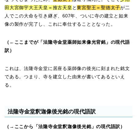
田大宮御宇大王天皇＝推古天皇
と
東宮聖王＝聖徳太子
が二
人でこの大命を引き継ぎ、607年、ついに寺の建立と如来
像の製作が完了し、これに奉仕することとなった。
（←ここまでが「法隆寺金堂薬師如来像光背銘」の現代語
訳）
これは、法隆寺金堂に居座る薬師像の後光に刻まれた銘文
である。つまり、寺を建立した由来が書いてあるといえ
る。
法隆寺金堂釈迦像後光銘の現代語訳
（→ここから「法隆寺金堂釈迦像後光銘」の現代語訳）