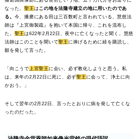
なった。
聖王
は
この地を法隆寺建立の地に用いたのであ
る。
今、播磨にある田は三百数町と言われている。慧慈法
師は『上宮御製疏』を抱いて本国に帰り、これを流布し
た。
聖王
は622年2月22日、夜中に亡くなったと聞く。慧慈
法師はこのことを聞いて
聖王
に捧げるために経を購読し、
願を発して言った。
「向こうで
上宮聖王
に会い、必ず教化しようと思う。私
は、来年の2月22日に死に、必ず
聖王
に会って、浄土に向
かおう。」
そして翌年の2月22日、言ったとおりに病を発して亡くな
ったのだった。
法隆寺金堂薬師如来像光背銘の現代語訳