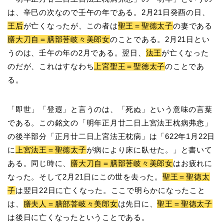
は、辛巳の次なので壬午の年である。2月21日癸酉の日、
王后
が亡くなったが、この者は
聖王＝聖徳太子
の妻である
膳大刀自＝膳部菩岐々美郎女
のことである。2月21日とい
うのは、壬午の年の2月である。翌日、
法王
が亡くなった
のだが、これはすなわち
上宮聖王＝聖徳太子
のことであ
る。
「即世」「登遐」と言うのは、「死ぬ」という意味の言葉
である。この銘文の「明年正月廿二日上宮法王枕病弗悆」
の後半部分「正月廿二日上宮法王枕病」は「622年1月22日
に
上宮法王＝聖徳太子
が病により床に臥せた。」と書いて
ある。同じ時に、
膳大刀自＝膳部菩岐々美郎女
はお疲れに
なった。そして2月21日にこの世を去った。
聖王＝聖徳太
子
は翌日22日に亡くなった。ここで明らかになったこと
は、
膳夫人＝膳部菩岐々美郎女
は先日に、
聖王＝聖徳太子
は後日に亡くなったということである。