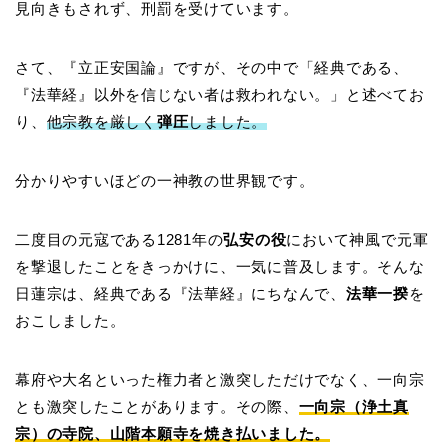
見向きもされず、刑罰を受けています。
さて、『立正安国論』ですが、その中で「経典である、
『法華経』以外を信じない者は救われない。」と述べてお
り、
他宗教を厳しく
弾圧
しました。
分かりやすいほどの一神教の世界観です。
二度目の元寇である1281年の
弘安の役
において神風で元軍
を撃退したことをきっかけに、一気に普及します。そんな
日蓮宗は、経典である『法華経』にちなんで、
法華一揆
を
おこしました。
幕府や大名といった権力者と激突しただけでなく、一向宗
とも激突したことがあります。その際、
一向宗（浄土真
宗）の寺院、山階本願寺を焼き払いました。