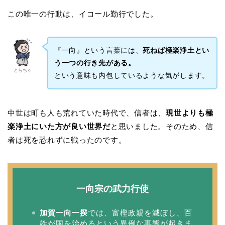
この唯一の行動は、イコール勤行でした。
『一向』という言葉には、
死ねば極楽浄土とい
う一つの行き先がある。
とらちゃ
という意味も内包しているような気がします。
中世は町も人も荒れていた時代で、信者は、
現世よりも極
楽浄土にいた方が良い世界だ
と思いました。そのため、信
者は死を恐れずに戦ったのです。
一向宗の武力行使
加賀一向一揆
では、富樫政親を滅ぼし、百
姓が国を治めるという異例な事態が起きま