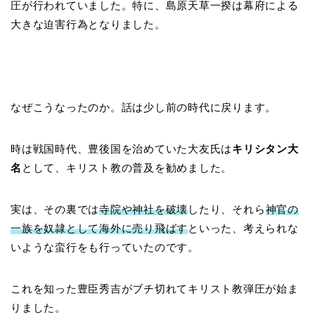
圧が行われていました。特に、島原天草一揆は幕府による
大きな迫害行為となりました。
なぜこうなったのか。話は少し前の時代に戻ります。
時は戦国時代、豊後国を治めていた大友氏は
キリシタン大
名
として、キリスト教の普及を勧めました。
実は、その裏では
寺院や神社を破壊
したり、それら
神官の
一族を奴隷として海外に売り飛ばす
といった、考えられな
いような蛮行をも行っていたのです。
これを知った豊臣秀吉がブチ切れてキリスト教弾圧が始ま
りました。