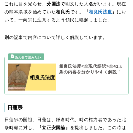
これに目を光らせ、
分国法
で明文した大名がいます。現在
の熊本県域を治めていた
相良氏
です。
『
相良氏法度
』
にお
いて、一向宗に注意するよう領民に喚起しました。
別の記事で内容について詳しく解説しています。
相良氏法度<全現代語訳>全41ヵ
条の内容を分かりやすく解説！
日蓮宗
日蓮宗の開祖、日蓮は、鎌倉時代、時の権力者であった北
条時頼に対し、
『立正安国論』
を提出しました。この時は