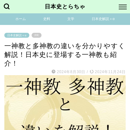
日本史とらちゃ
ホーム
史料
文学
日本史解説＋α
日本史解説＋α
PR
一神教と多神教の違いを分かりやすく
解説！日本史に登場する一神教も紹
介！
2024年8月30日
/
2024年11月24日