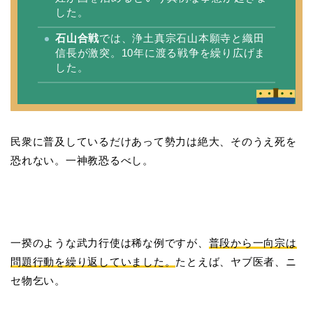
した。
石山合戦
では、浄土真宗石山本願寺と織田
信長が激突。10年に渡る戦争を繰り広げま
した。
民衆に普及しているだけあって勢力は絶大、そのうえ死を
恐れない。一神教恐るべし。
一揆のような武力行使は稀な例ですが、
普段から一向宗は
問題行動を繰り返していました。
たとえば、ヤブ医者、ニ
セ物乞い。