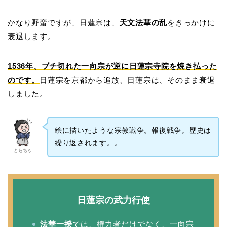
かなり野蛮ですが、日蓮宗は、
天文法華の乱
をきっかけに
衰退します。
1536年、ブチ切れた一向宗が逆に日蓮宗寺院を焼き払った
のです。
日蓮宗を京都から追放、日蓮宗は、そのまま衰退
しました。
絵に描いたような宗教戦争。報復戦争。歴史は
繰り返されます。。
とらちゃ
日蓮宗の武力行使
法華一揆
では、権力者だけでなく、一向宗