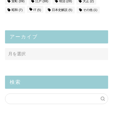
室町
(39)
江戸
(38)
明治
(28)
大正
(2)
昭和
(7)
IT
(5)
日本史解説
(5)
その他
(1)
アーカイブ
検索