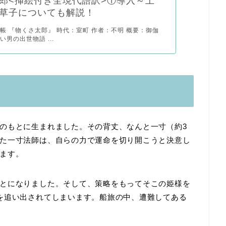
郎<挿絵付き全現代語訳>①導入～上
草子についても解説！
帳 『物くさ太郎』 時代：室町 作者：不明 概要：御伽
男の出世物語 ...
のもとに生まれました。その背丈、なんと一寸（約3
た一寸法師は、自らの力で運命を切り開こうと決意し
ます。
とになりました。そして、策略をもってそこの姫様を
を追い出されてしまいます。船旅の中、遭難してある