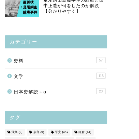
足尾銅山鉱毒事件の経緯と田
中正造が何をしたのか解説
【分かりやすく】
カテゴリー
史料
57
文学
113
日本史解説＋α
23
タグ
飛鳥
(2)
奈良
(9)
平安
(45)
鎌倉
(14)