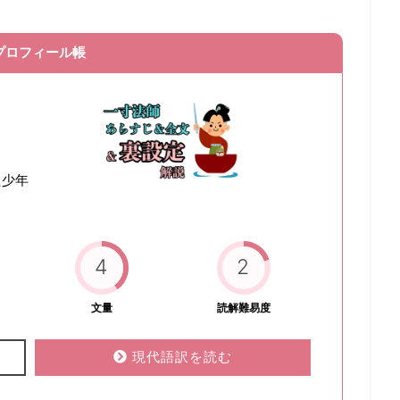
プロフィール帳
た少年
4
2
文量
読解難易度
現代語訳を読む