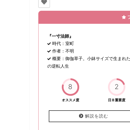
『一寸法師』
時代：室町
作者：不明
概要：御伽草子。小鉢サイズで生まれ
の逆転人生
8
2
オススメ度
日Ｂ重要度
解説を読む