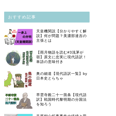
おすすめ記事
天皇機関説【分かりやすく解
説】何が問題？美濃部達吉の
主張とは
【雨月物語を読む#3浅茅が
宿】原文に忠実に現代語訳！
単語の意味付き
奥の細道【現代語訳一覧】by
日本史とらちゃ
早雲寺殿二十一箇条【現代語
訳】戦国時代黎明期の分国法
を知ろう