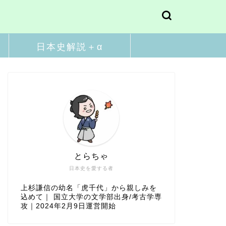
日本史解説＋α
とらちゃ
日本史を愛する者
上杉謙信の幼名「虎千代」から親しみを
込めて｜ 国立大学の文学部出身/考古学専
攻｜2024年2月9日運営開始