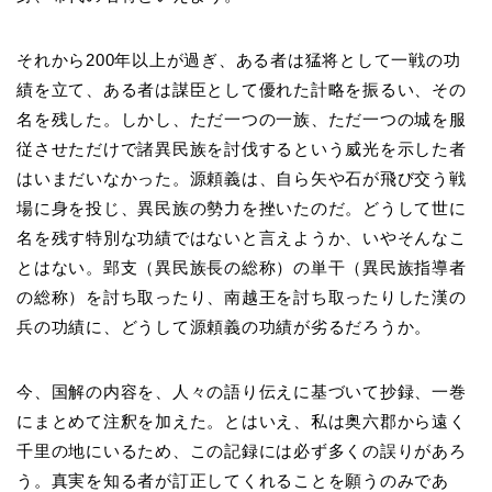
それから200年以上が過ぎ、ある者は猛将として一戦の功
績を立て、ある者は謀臣として優れた計略を振るい、その
名を残した。しかし、ただ一つの一族、ただ一つの城を服
従させただけで諸異民族を討伐するという威光を示した者
はいまだいなかった。源頼義は、自ら矢や石が飛び交う戦
場に身を投じ、異民族の勢力を挫いたのだ。どうして世に
名を残す特別な功績ではないと言えようか、いやそんなこ
とはない。郢支（異民族長の総称）の単干（異民族指導者
の総称）を討ち取ったり、南越王を討ち取ったりした漢の
兵の功績に、どうして源頼義の功績が劣るだろうか。
今、国解の内容を、人々の語り伝えに基づいて抄録、一巻
にまとめて注釈を加えた。とはいえ、私は奥六郡から遠く
千里の地にいるため、この記録には必ず多くの誤りがあろ
う。真実を知る者が訂正してくれることを願うのみであ