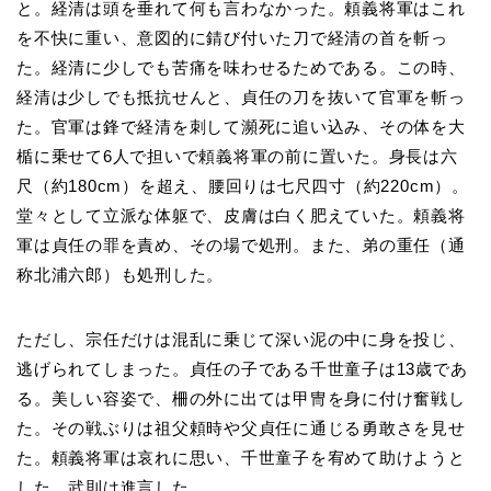
と。経清は頭を垂れて何も言わなかった。頼義将軍はこれ
を不快に重い、意図的に錆び付いた刀で経清の首を斬っ
た。経清に少しでも苦痛を味わせるためである。この時、
経清は少しでも抵抗せんと、貞任の刀を抜いて官軍を斬っ
た。官軍は鋒で経清を刺して瀕死に追い込み、その体を大
楯に乗せて6人で担いで頼義将軍の前に置いた。身長は六
尺（約180cm）を超え、腰回りは七尺四寸（約220cm）。
堂々として立派な体躯で、皮膚は白く肥えていた。頼義将
軍は貞任の罪を責め、その場で処刑。また、弟の重任（通
称北浦六郎）も処刑した。
ただし、宗任だけは混乱に乗じて深い泥の中に身を投じ、
逃げられてしまった。貞任の子である千世童子は13歳であ
る。美しい容姿で、柵の外に出ては甲冑を身に付け奮戦し
た。その戦ぶりは祖父頼時や父貞任に通じる勇敢さを見せ
た。頼義将軍は哀れに思い、千世童子を宥めて助けようと
した。武則は進言した。