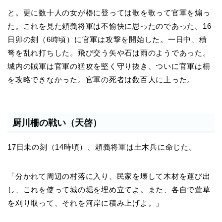
と。更に数十人の女が櫓に登っては歌を歌って官軍を煽っ
た。これを見た頼義将軍は不愉快に思ったのであった。16
日卯の刻（6時頃）に官軍は攻撃を開始した。一日中、積
弩を乱れ打ちした。飛び交う矢や石は雨のようであった。
城内の賊軍は官軍の猛攻を堅く守り抜き、ついに官軍は柵
を攻略できなかった。官軍の死者は数百人に上った。
厨川柵の戦い（天啓）
17日未の刻（14時頃）、頼義将軍は土木兵に命じた。
「分かれて周辺の村落に入り、民家を壊して木材を運び出
し、これを使って城の堀を埋め立てよ。また、各自で萱草
を刈り取って、それを河岸に積み上げよ。」