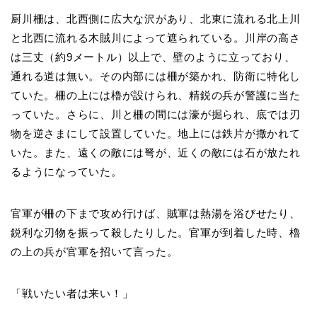
厨川柵は、北西側に広大な沢があり、北東に流れる北上川
と北西に流れる木賊川によって遮られている。川岸の高さ
は三丈（約9メートル）以上で、壁のように立っており、
通れる道は無い。その内部には柵が築かれ、防衛に特化し
ていた。柵の上には櫓が設けられ、精鋭の兵が警護に当た
っていた。さらに、川と柵の間には濠が掘られ、底では刃
物を逆さまにして設置していた。地上には鉄片が撒かれて
いた。また、遠くの敵には弩が、近くの敵には石が放たれ
るようになっていた。
官軍が柵の下まで攻め行けば、賊軍は熱湯を浴びせたり、
鋭利な刃物を振って殺したりした。官軍が到着した時、櫓
の上の兵が官軍を招いて言った。
「戦いたい者は来い！」