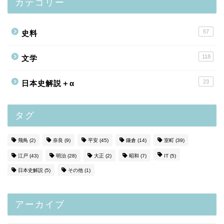
カテゴリー
57
史料
118
文学
23
日本史解説＋α
タグ
飛鳥
(2)
奈良
(9)
平安
(45)
鎌倉
(14)
室町
(39)
江戸
(43)
明治
(28)
大正
(2)
昭和
(7)
IT
(5)
日本史解説
(5)
その他
(1)
アーカイブ