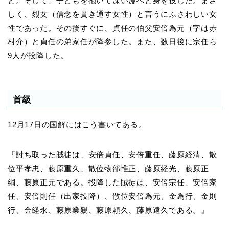
と。そして、子どもを抱いて深い淵へと身を投じた。まさ
しく、烈女（信念を貫き通す女性）と言うにふさわしい女
性であった。その後すぐに、貞任の伯父安倍為元（字は赤
村介）と貞任の弟家任が降参した。また、数日後に宗任ら
9人が投降した。
首級
12月17日の国解にはこう書いてある。
『討ち取った賊徒は、安倍貞任、安倍重任、藤原経清、散
位平孝忠、藤原重久、散位物部惟正、藤原経光、藤原正
綱、藤原正元である。投降した賊徒は、安倍宗任、安倍家
任、安倍則任（出家投降）、散位安倍為元、金為行、金則
行、金経永、藤原業親、藤原頼久、藤原遠久である。』