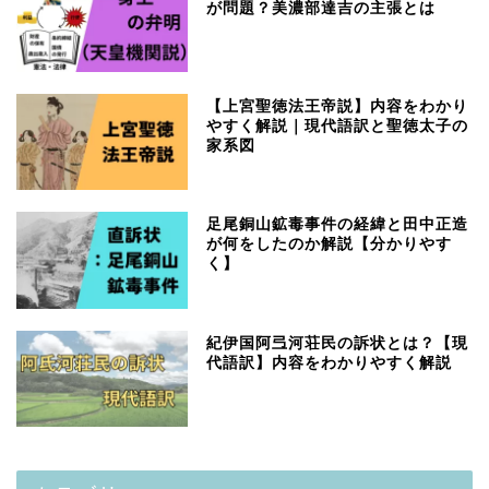
が問題？美濃部達吉の主張とは
【上宮聖徳法王帝説】内容をわかり
やすく解説｜現代語訳と聖徳太子の
家系図
足尾銅山鉱毒事件の経緯と田中正造
が何をしたのか解説【分かりやす
く】
紀伊国阿弖河荘民の訴状とは？【現
代語訳】内容をわかりやすく解説