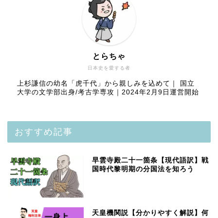
とらちゃ
日本史を愛する者
上杉謙信の幼名「虎千代」から親しみを込めて｜ 国立
大学の文学部出身/考古学専攻｜2024年2月9日運営開始
おすすめ記事
早雲寺殿二十一箇条【現代語訳】戦
国時代黎明期の分国法を知ろう
天皇機関説【分かりやすく解説】何