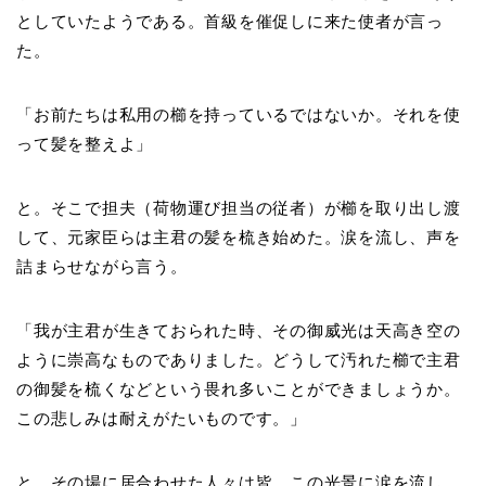
としていたようである。首級を催促しに来た使者が言っ
た。
「お前たちは私用の櫛を持っているではないか。それを使
って髪を整えよ」
と。そこで担夫（荷物運び担当の従者）が櫛を取り出し渡
して、元家臣らは主君の髪を梳き始めた。涙を流し、声を
詰まらせながら言う。
「我が主君が生きておられた時、その御威光は天高き空の
ように崇高なものでありました。どうして汚れた櫛で主君
の御髪を梳くなどという畏れ多いことができましょうか。
この悲しみは耐えがたいものです。」
と。その場に居合わせた人々は皆、この光景に涙を流し