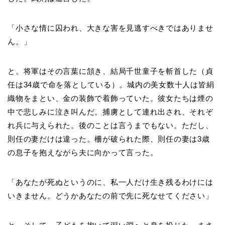
「小さな情に囚われ、大きな害を見逃すべきではありませ
ん。」
と。将軍はその言葉に頷き、結局千世童子を斬首した（貞
任は34歳で命を落としている）。城内の美女数十人は皆絹
織物をまとい、金の装飾で着飾っていた。彼女たちは煙の
中で悲しみに泣き叫んだ。捕虜として連れ出され、それぞ
れ兵に与えられた。後のことは言うまでもない。ただし、
則任の妻だけは違った。柵が破られた際、則任の妻は3歳
の息子を抱えながら夫に向かって言った。
「あなたが死ぬというのに、私一人だけ生き残るわけには
いきません。どうかあなたの前で先に死なせてください」