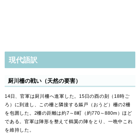
現代語訳
厨川柵の戦い（天然の要害）
14日、官軍は厨川柵へ進軍した。15日の酉の刻（18時ご
ろ）に到達し、この柵と隣接する嫗戸（おうど）柵の2柵
を包囲した。2柵の距離は約7～8町（約770～880m）ほど
である。官軍は陣形を整えて鶴翼の陣をとり、一晩中これ
を維持した。