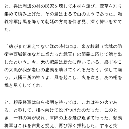
と。兵は周辺の村の民家を壊して木材を運び、萱草を刈り
集めて積み上げた。その量はまるで山のようであった。頼
義将軍は馬を降りて朝廷の方向を仰ぎ見、深く誓いを立て
た。
「徳がまだ衰えてない漢の時代には、泉が校尉（宮城の防
衛や西域鎮撫などに当たった武官）の節義に応じて湧き出
したという。今、天の威厳は新たに輝いている。必ずやこ
の大風が我が老臣の忠義を助けてくれるだろう。伏して願
う。八幡三所の神々よ、風を起こし、火を吹き、あの柵を
焼き尽くしてくれ。」
と。頼義将軍は自ら松明を持っては、これは神の火であ
る、と称して、柵へ向けて投げつけたのだった。このと
き、一羽の鳩が現れ、軍陣の上を飛び過ぎて行った。頼義
将軍はこれを吉兆と捉え、再び深く拝礼した。すると突