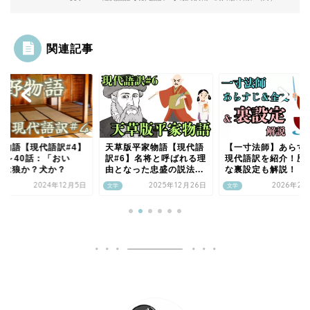
関連記事
野物語【現代語訳#4】
天草版平家物語【現代語
【一寸法師】あらす
1話～40話：「おい
訳#6】名将と呼ばれる理
現代語訳を紹介！歴
」は狼か？犬か？
由となった忠盛の説法...
な裏設定も解説！
2024年12月5日
2025年12月26日
2026年2月
文学
文学