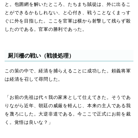
と。包囲網を解いたところ、たちまち賊徒は、外に出るこ
とができるかもしれない、と心付き、戦うことなくまっす
ぐに外を目指した。ここを官軍は横から射撃して残らず殺
したのである。官軍の勝利であった。
厨川柵の戦い（戦後処理）
この策の中で、経清を捕らえることに成功した。頼義将軍
は経清を召して尋問した。
「お前の先祖は代々我の家来として仕えてきた。そうであ
りながら近年、朝廷の威厳を軽んじ、本来の主人である我
を蔑ろにした。大逆非道である。今ここで正式にお前を裁
く。覚悟は良いな？」