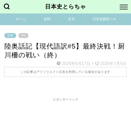
日本史とらちゃ
ホーム
史料
文学
日本史解説＋α
文学
PR
陸奥話記【現代語訳#5】最終決戦！厨
川柵の戦い（終）
2025年5月17日
/
2025年7月5日
この記事はアフィリエイト広告を利用している場合があります
スポンサーリンク