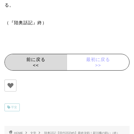
る。
（『陸奥話記』終）
前に戻る
最初に戻る
<<
>>
平安
HOME
文学
陸奥話記【現代語訳#5】最終決戦！厨川柵の戦い（終）