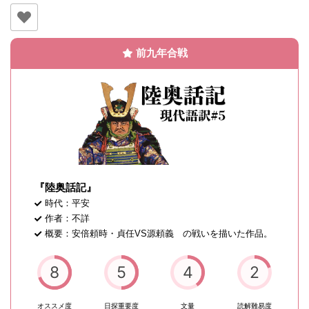
前九年合戦
『陸奥話記』
時代：平安
作者：不詳
概要：安倍頼時・貞任VS源頼義 の戦いを描いた作品。
8
5
4
2
オススメ度
日探重要度
文量
読解難易度