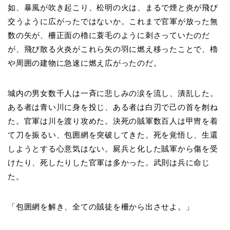
如、暴風が吹き起こり、松明の火は、まるで煙と炎が飛び
交うように広がったではないか。これまで官軍が放った無
数の矢が、柵正面の櫓に蓑毛のように刺さっていたのだ
が、飛び散る火炎がこれら矢の羽に燃え移ったことで、櫓
や周囲の建物に急速に燃え広がったのだ。
城内の男女数千人は一斉に悲しみの涙を流し、潰乱した。
ある者は青い川に身を投じ、ある者は白刃で己の首を刎ね
た。官軍は川を渡り攻めた。決死の賊軍数百人は甲冑を着
て刀を振るい、包囲網を突破してきた。死を覚悟し、生還
しようとする心意気はない。屍兵と化した賊軍から傷を受
けたり、死したりした官軍は多かった。武則は兵に命じ
た。
「包囲網を解き、全ての賊徒を柵から出させよ。」