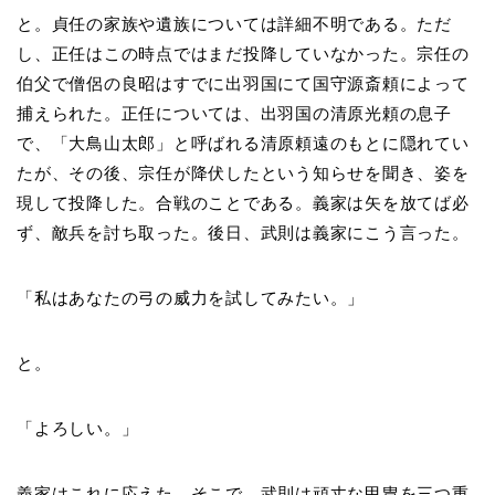
と。貞任の家族や遺族については詳細不明である。ただ
し、正任はこの時点ではまだ投降していなかった。宗任の
伯父で僧侶の良昭はすでに出羽国にて国守源斎頼によって
捕えられた。正任については、出羽国の清原光頼の息子
で、「大鳥山太郎」と呼ばれる清原頼遠のもとに隠れてい
たが、その後、宗任が降伏したという知らせを聞き、姿を
現して投降した。合戦のことである。義家は矢を放てば必
ず、敵兵を討ち取った。後日、武則は義家にこう言った。
「私はあなたの弓の威力を試してみたい。」
と。
「よろしい。」
義家はこれに応えた。そこで、武則は頑丈な甲冑を三つ重