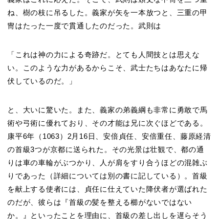
ね、樹の枝に吊るした。義家が矢を一本放つと、三重の甲
冑はたった一度で貫通したのだった。武則は
「これは神の力による奇跡だ。とても人間技とは思えな
い。このような力があるからこそ、武士たちはあなたに帰
伏しているのだ。」
と、大いに驚いた。また、義家の弟義綱も非常に勇敢で馬
術や弓術に優れており、その才能は兄に次ぐほどである。
康平6年（1063）2月16日、安倍貞任、安倍重任、藤原経清
の首級3つが京都に送られた。その光景は壮観で、都の通
りは車の車輪がぶつかり、人が肩をすり合うほどの混雑ぶ
りであった（詳細については別の書に記している）。首級
を献上する使者には、貞任に仕えていた降伏者が選ばれた
のだが、彼らは『首級の髪を整える櫛がないではない
か。』といったことを理由に、首級の差し出しを遅らそう