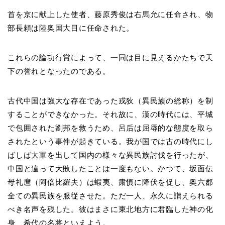
首を京に献上した使者、藤原秀俊は右馬允に任命され、物
部長頼は陸奥国大目に任命された。
これらの論功行賞によって、一同は目に見えるかたちで天
下の誉れとなったのである。
古代中国は強大な存在であった戎狄（異民族の総称）を制
することができなかった。それ故に、漢の時代には、平城
で包囲された劉邦を救うため、呂后は屈辱的な態度を取ら
されたという事件が起きている。我が国では古の時代にし
ばしば大軍を出して国内の様々な異民族討伐を行ったが、
中国と違って大敗したことは一度もない。かつて、坂面伝
母礼麿（阿倍比羅夫）は蝦夷、粛慎に降伏を促し、奥六郡
全ての異民族を服従させた。ただ一人、永久に讃えられる
べき名声を残した。彼はまさに東北地方に君臨した神の化
身、希代の名将といえよう。