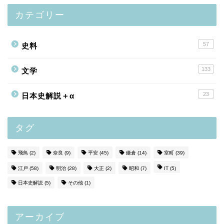
カテゴリー
57
史料
133
文学
23
日本史解説＋α
タグ
飛鳥
(2)
奈良
(9)
平安
(45)
鎌倉
(14)
室町
(39)
江戸
(58)
明治
(28)
大正
(2)
昭和
(7)
IT
(5)
日本史解説
(5)
その他
(1)
アーカイブ