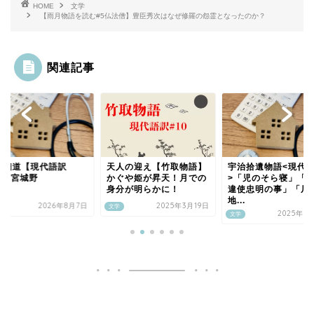
HOME
文学
【雨月物語を読む#5仏法僧】豊臣秀次はなぜ修羅の怨霊となったのか？
関連記事
の細道【現代語訳
天人の迎え【竹取物語】
宇治拾遺物語<現代
19】宮城野
かぐや姫が昇天！月での
>「児のそら寝」「
身分が明らかに！
違使忠明の事」「尼
地...
2026年8月7日
2025年3月19日
文学
2025年1
文学