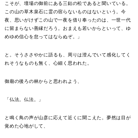
こそが、壇場の御前にある三鈷の松であると聞いている。
この山の草木泉石に霊の宿らないものはないという。今
夜、思いがけずこの山で一夜を借り奉ったのは、一世一代
に留まらない善縁だろう。おまえも若いからといって、ゆ
めゆめ信心を怠ってはならぬぞ。」
と。そうささやかに語るも、周りは澄んでいて感化してく
れそうなものも無く、心細く思われた。
御廟の後ろの林からと思われよう、
「仏法。仏法。」
と鳴く鳥の声が山彦に応えて近くに聞こえた。夢然は目が
覚めた心地がして、