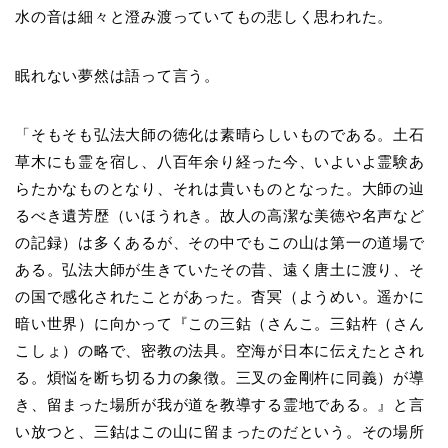
水の音は細々と澄み渡っていてもの悲しく思われた。
眠れない夢然は語って言う。
「そもそも弘法大師の徳化は素晴らしいものである。土石
草木にも霊を宿し、八百年余り経った今、いよいよ霊験あ
らたかなものとなり、それは貴いものとなった。大師の辿
るべき遺芳歴（いほうれき。故人の高潔な美徳や名声など
の記録）は多くあるが、その中でもこの山は第一の道場で
ある。弘法大師が生きていたその昔、遠く唐土に渡り、そ
の国で感化されたことがあった。杳冥（ようめい。遥かに
暗い世界）に向かって『この三鈷（さんこ。三鈷杵（さん
こしょ）の略で、密教の法具。空海が日本に伝えたとされ
る。煩悩を断ち切る力の象徴。三叉の金剛杵に同義）が導
き、留まった場所が我が道を教導する霊地である。』と言
い放つと、三鈷はこの山に留まったのだという。その場所