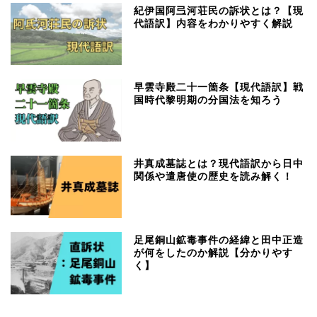
紀伊国阿弖河荘民の訴状とは？【現
代語訳】内容をわかりやすく解説
早雲寺殿二十一箇条【現代語訳】戦
国時代黎明期の分国法を知ろう
井真成墓誌とは？現代語訳から日中
関係や遣唐使の歴史を読み解く！
足尾銅山鉱毒事件の経緯と田中正造
が何をしたのか解説【分かりやす
く】