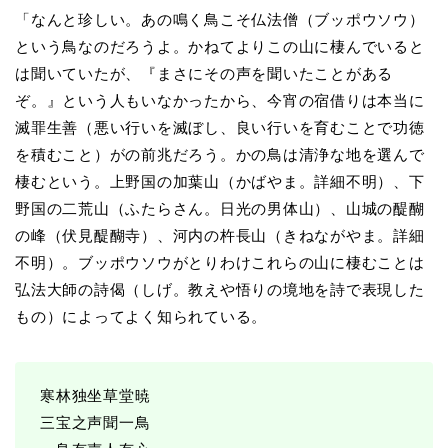
「なんと珍しい。あの鳴く鳥こそ仏法僧（ブッポウソウ）
という鳥なのだろうよ。かねてよりこの山に棲んでいると
は聞いていたが、『まさにその声を聞いたことがある
ぞ。』という人もいなかったから、今宵の宿借りは本当に
滅罪生善（悪い行いを滅ぼし、良い行いを育むことで功徳
を積むこと）がの前兆だろう。かの鳥は清浄な地を選んで
棲むという。上野国の加葉山（かばやま。詳細不明）、下
野国の二荒山（ふたらさん。日光の男体山）、山城の醍醐
の峰（伏見醍醐寺）、河内の杵長山（きねながやま。詳細
不明）。ブッポウソウがとりわけこれらの山に棲むことは
弘法大師の詩偈（しげ。教えや悟りの境地を詩で表現した
もの）によってよく知られている。
寒林独坐草堂暁
三宝之声聞一鳥