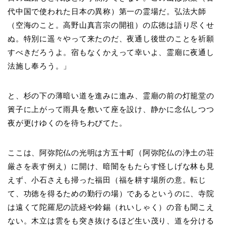
代中国で使われた日本の異称）第一の霊場だ。弘法大師
（空海のこと。高野山真言宗の開祖）の広徳は語り尽くせ
ぬ。特別に遥々やって来たのだ、夜通し後世のことを祈願
すべきだろうよ。宿もなくかえって幸いよ、霊廟に夜通し
法施し奉ろう。」
と、杉の下の薄暗い道を進みに進み、霊廟の前の灯籠堂の
簀子に上がって雨具を敷いて座を設け、静かに念仏しつつ
夜が更けゆくのを待ちわびてた。
ここは、阿弥陀仏の光明は方五十町（阿弥陀仏の浄土の荘
厳さを表す例え）に開け、暗闇をもたらす怪しげな林も見
えず、小石さえも掃った福田（福を耕す場所の意。転じ
て、功徳を得るための勤行の場）であるというのに、寺院
は遠くて陀羅尼の読経や鈴錫（れいしゃく）の音も聞こえ
ない。木立は雲をも突き抜けるほど生い茂り、道を分ける