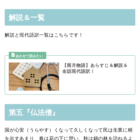
解説＆一覧
解説と現代語訳一覧はこちらです！
【雨月物語】あらすじ＆解説＆
全話現代語訳！
第五『仏法僧』
国が心安（うらやす）くなって久しくなって民は生業に精
を出すあまり、春は花の下に憩い、秋は錦の林を訪ねるよ