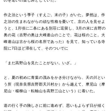
のを老いの楽しみとしていた。
作之治という季子（すえご。末の子）がいた。夢然は、作
之治の生まれながらの頑な性格を憂いて、京の人を見せよ
うと、1月頃に二条にある別荘に逗留し、3月の末に吉野の
奥の花（吉野の奥は大峰連山のことで、花は桜のこと。大
峰連山は古から桜の名所であった）を見て、知っている寺
院に7日ほど滞在して、そのついでに
「まだ高野山を見たことがない。いざ。」
と、夏の初めに青葉の茂みをかき分けながら、天の川とい
う所（現奈良県吉野郡天川村か）から越えて、摩尼山（摩
尼山・楊柳山・転軸山を高野三山という）に着いた。
道の行く手の険しさに前に進めず、思いもよらず日が傾く