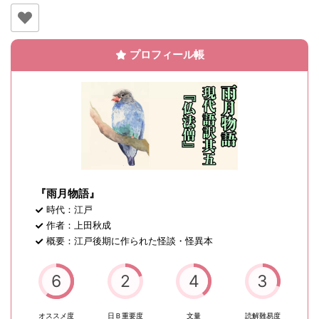
プロフィール帳
『雨月物語』
時代：江戸
作者：上田秋成
概要：江戸後期に作られた怪談・怪異本
6
2
4
3
オススメ度
日Ｂ重要度
文量
読解難易度