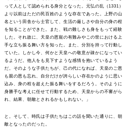
って人として認められる身分となった。元弘の乱（1331）
より以前はただの民百姓のような存在であった。上野の山
名という田舎から士官して、生活の厳しさや自分の身の程
を知ることができた。また、戦の難しさも身をもって経験
した。それ故に、天皇の恩寵の有難みやこの世における上
手な立ち振る舞い方を知った。また、分別を持って行動し
ていた。しかし今、何かと天皇への敬意が疎かになってい
るようだ。他人をも見下すような感情を抱いているよう
だ。そのような子供たちが、己の代になれば、天皇のご恩
も親の恩も忘れ、自分だけが誇らしい存在かのように思い
込み、身の程を超えた振る舞いをするだろう。そのように
身勝手な考えに任せて行動するため、天皇からの不審がら
れ、結果、朝敵とされるかもしれない。」
と。そして、時氏は子供たちはこの話を聞いた通りに、朝
敵となったのだった。