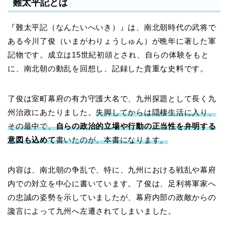
難太平記とは
『難太平記（なんたいへいき）』は、南北朝時代の武将で
ある
今川了俊
（いまがわりょうしゅん）が晩年に著した軍
記物です。成立は15世紀初頭とされ、自らの体験をもと
に、南北朝の動乱を回想し、記録した貴重な史料です。
了俊は室町幕府の有力守護大名で、九州探題として長く九
州治政にあたりました。
失脚してからは隠棲生活に入り、
その最中で、
自らの政治的立場や行動の正当性を弁明する
意図も込めて
書いたのが、本書になります。
内容は、南北朝の争乱で、特に、九州における戦乱や幕府
内での対立を中心に書いています。了俊は、足利将軍家へ
の忠誠の姿勢を示していましたが、幕府内部の政敵からの
讒言によって九州へ左遷されてしまいました。