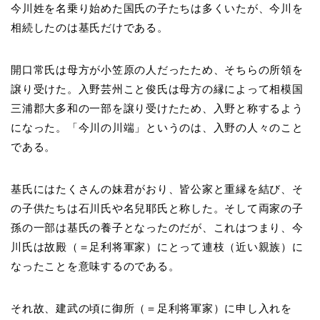
今川姓を名乗り始めた国氏の子たちは多くいたが、今川を
相続したのは基氏だけである。
開口常氏は母方が小笠原の人だったため、そちらの所領を
譲り受けた。入野芸州こと俊氏は母方の縁によって相模国
三浦郡大多和の一部を譲り受けたため、入野と称するよう
になった。「今川の川端」というのは、入野の人々のこと
である。
基氏にはたくさんの妹君がおり、皆公家と重縁を結び、そ
の子供たちは石川氏や名兒耶氏と称した。そして両家の子
孫の一部は基氏の養子となったのだが、これはつまり、今
川氏は故殿（＝足利将軍家）にとって連枝（近い親族）に
なったことを意味するのである。
それ故、建武の頃に御所（＝足利将軍家）に申し入れを