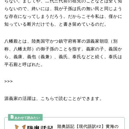
らない。ましてや、二代三代前の祖先のことなどは全く知
らないので、終いには、我が子孫は氏の無い民と同じよう
な存在になってしまうだろう。だからこそ今私は、僅かに
知っている断片だけでも、と書き留めているのだ。
八幡殿とは、陸奥国守かつ鎮守府将軍の源義家朝臣（別
称、八幡太郎）の御子孫のことを指す。義家の子、義国か
ら、義康、義包（義兼）、義氏、泰氏などと続く。泰氏は
平石殿と呼ばれた。
>>>
源義家の活躍は、こちらで読むことができます。
陸奥話記【現代語訳#2】黄海の