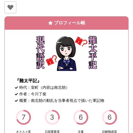
プロフィール帳
『難太平記』
時代：室町（内容は南北朝）
作者：今川了俊
概要：南北朝の動乱を当事者視点で描いた軍記物
7
3
6
6
オススメ度
日探重要度
文量
読解難易度