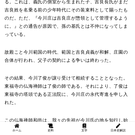
る。これは、義氏の側室から生まれた子、吉良長氏がまだ
吉良姓を名乗る前の少年時代にその装束料として賜ったも
のだ。ただ、『今川庄は吉良庄が惣領として管理するよう
に。』との通告が原因で、孫の基氏とは不仲になってしま
っている。
故殿こと今川範国の時代、範国と吉良貞義が和解、庄園の
合体が行われ、父子の契約による争いは終わった。
その結果、今川了俊が譲り受けて相続することとなった。
東福寺の仏海禅師は了俊の師である。それにより、了俊は
東福寺の塔頭である正法院に、今川庄の永代寄進を申し入
れた。
この仏海禅師和尚は、我々の先祖が今川氏の地を知行し始
めた頃の政所であった高木入道（詳細不明）という者の伯
ホーム
史料
文学
日本史解説