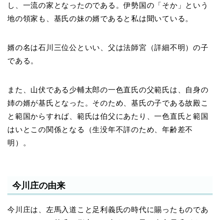
し、一流の家となったのである。伊勢国の「そか」という
地の領家も、基氏の妹の婿であると私は聞いている。
婿の名は石川三位公といい、父は法師宮（詳細不明）の子
である。
また、山伏である少輔太郎の一色直氏の父範氏は、自身の
姉の婿が基氏となった。そのため、基氏の子である故殿こ
と範国からすれば、範氏は伯父にあたり、一色直氏と範国
はいとこの関係となる（生没年不詳のため、年齢差不
明）。
今川庄の由来
今川庄は、左馬入道こと足利義氏の時代に賜ったものであ