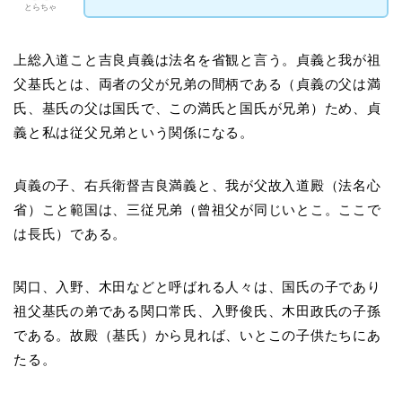
とらちゃ
上総入道こと吉良貞義は法名を省観と言う。貞義と我が祖
父基氏とは、両者の父が兄弟の間柄である（貞義の父は満
氏、基氏の父は国氏で、この満氏と国氏が兄弟）ため、貞
義と私は従父兄弟という関係になる。
貞義の子、右兵衛督吉良満義と、我が父故入道殿（法名心
省）こと範国は、三従兄弟（曾祖父が同じいとこ。ここで
は長氏）である。
関口、入野、木田などと呼ばれる人々は、国氏の子であり
祖父基氏の弟である関口常氏、入野俊氏、木田政氏の子孫
である。故殿（基氏）から見れば、いとこの子供たちにあ
たる。