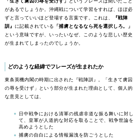
「生きて虜囚の辱を受けず」
というフレーズは聞いたこと
があるでしょうか。沖縄戦について学習をすれば、ほぼ必
ずと言っていいほど登場する言葉です。これは、
『戦陣
訓』
に記載されている
「捕虜となるなら死を選択しろ。」
という意味ですが、いったいなぜ、このような悲しい歴史
が生まれてしまったのでしょうか。
どのような経緯でフレーズが生まれたか
東条英機内閣の時期に出された『戦陣訓』。「生きて虜囚
の辱を受けず」という部分が生まれた理由として、個人的
な意見としては、
日中戦争における清軍の残虐非道な振る舞いに対し
て、皇軍が人道的な対応を取ることで、戦争世論を
高めようとした
捕虜の自白による情報漏洩を防ごうとした