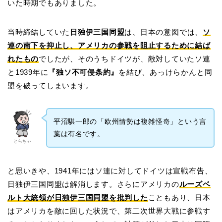
いた時期でもありました。
当時締結していた
日独伊三国同盟
は、日本の意図では、
ソ
連の南下を抑止し、アメリカの参戦を阻止するために結ば
れたもの
でしたが、そのうちドイツが、敵対していたソ連
と1939年に
『独ソ不可侵条約』
を結び、あっけらかんと同
盟を破ってしまいます。
平沼騏一郎の「欧州情勢は複雑怪奇」という言
葉は有名です。
とらちゃ
と思いきや、1941年にはソ連に対してドイツは宣戦布告、
日独伊三国同盟は解消します。さらにアメリカの
ルーズベ
ルト大統領が日独伊三国同盟を批判した
こともあり、日本
はアメリカを敵に回した状況で、第二次世界大戦に参戦す