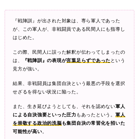
『戦陣訓』が出された対象は、専ら軍人であった
が、この軍人が、非戦闘員である民間人にも指導し
はじめた。
この際、民間人に誤った解釈が伝わってしまったの
は、
『戦陣訓』の表現が
言葉足らずであった
という
見方が強い。
結果、非戦闘員は集団自決という最悪の手段を選択
せざるを得ない状況に陥った。
また、生き延びようとしても、それを認めない
軍人
による自決強要といった圧力
もあったという。
軍人
を崇敬する政治的洗脳
も集団自決の常習化を招いた
可能性が高い
。