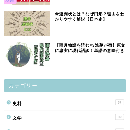
傘連判状とは？なぜ円形？理由をわ
かりやすく解説【日本史】
【雨月物語を読む#3浅茅が宿】原文
に忠実に現代語訳！単語の意味付き
カテゴリー
57
史料
118
文学