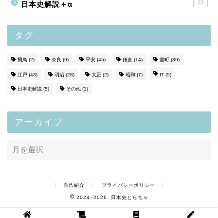
23
日本史解説＋α
タグ
飛鳥
(2)
奈良
(9)
平安
(45)
鎌倉
(14)
室町
(39)
江戸
(43)
明治
(28)
大正
(2)
昭和
(7)
IT
(5)
日本史解説
(5)
その他
(1)
アーカイブ
自己紹介
プライバシーポリシー
2024–2026 日本史とらちゃ