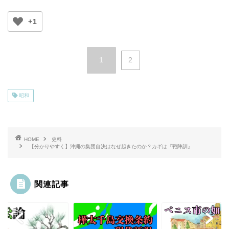
+1
1
2
昭和
HOME
史料
【分かりやすく】沖縄の集団自決はなぜ起きたのか？カギは『戦陣訓』
関連記事