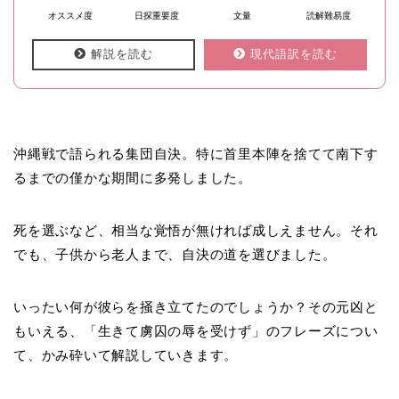
オススメ度
日探重要度
文量
読解難易度
解説を読む
現代語訳を読む
沖縄戦で語られる集団自決。特に首里本陣を捨てて南下す
るまでの僅かな期間に多発しました。
死を選ぶなど、相当な覚悟が無ければ成しえません。それ
でも、子供から老人まで、自決の道を選びました。
いったい何が彼らを掻き立てたのでしょうか？その元凶と
もいえる、「生きて虜囚の辱を受けず」のフレーズについ
て、かみ砕いて解説していきます。