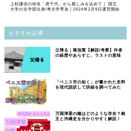
上杉謙信の幼名「虎千代」から親しみを込めて｜ 国立
大学の文学部出身/考古学専攻｜2024年2月9日運営開始
おすすめ記事
父帰る｜菊池寛【解説/考察】作者
の経歴やあらすじ、ラストの意味
「ベニス市の如く」が書かれた史料
を現代語訳して詳細を調べてみた
万国津梁の鐘はどのような存在？銘
文と沖縄史を分かりやすく解説！