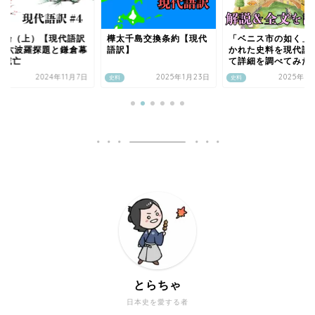
松論（上）【現代語訳
樺太千島交換条約【現代
「ベニス市の如く」
4】六波羅探題と鎌倉幕
語訳】
かれた史料を現代語
の滅亡
て詳細を調べてみた
2024年11月7日
2025年1月23日
2025年8
史料
史料
とらちゃ
日本史を愛する者