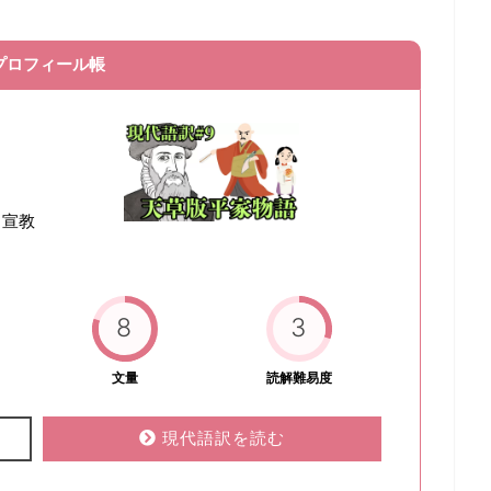
プロフィール帳
。宣教
8
3
文量
読解難易度
現代語訳を読む