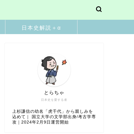
日本史解説＋α
とらちゃ
日本史を愛する者
上杉謙信の幼名「虎千代」から親しみを
込めて｜ 国立大学の文学部出身/考古学専
攻｜2024年2月9日運営開始