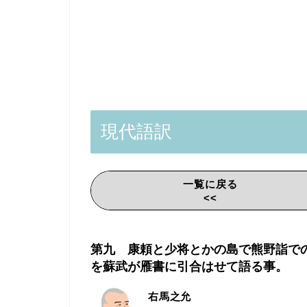
現代語訳
一覧に戻る
<<
第
九 康頼と少将とかの島で熊野詣で
を蘇武が雁書に引合はせて語る事。
右馬之允