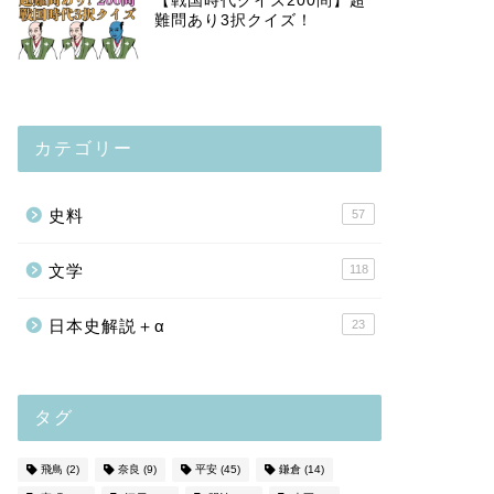
【戦国時代クイズ200問】超
難問あり3択クイズ！
カテゴリー
史料
57
文学
118
日本史解説＋α
23
タグ
飛鳥
(2)
奈良
(9)
平安
(45)
鎌倉
(14)