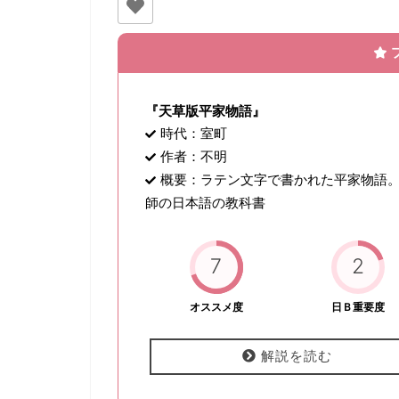
『天草版平家物語』
時代：室町
作者：不明
概要：ラテン文字で書かれた平家物語
師の日本語の教科書
7
2
オススメ度
日Ｂ重要度
解説を読む