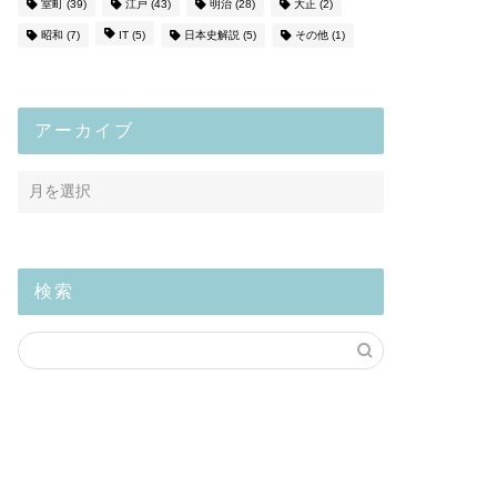
室町
(39)
江戸
(43)
明治
(28)
大正
(2)
昭和
(7)
IT
(5)
日本史解説
(5)
その他
(1)
アーカイブ
検索