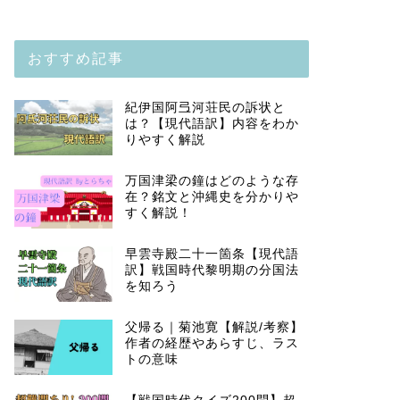
おすすめ記事
紀伊国阿弖河荘民の訴状と
は？【現代語訳】内容をわか
りやすく解説
万国津梁の鐘はどのような存
在？銘文と沖縄史を分かりや
すく解説！
早雲寺殿二十一箇条【現代語
訳】戦国時代黎明期の分国法
を知ろう
父帰る｜菊池寛【解説/考察】
作者の経歴やあらすじ、ラス
トの意味