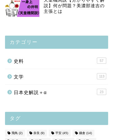
天皇機関説【分かりやすく解
説】何が問題？美濃部達吉の
主張とは
カテゴリー
史料
57
文学
113
日本史解説＋α
23
タグ
飛鳥
(2)
奈良
(9)
平安
(45)
鎌倉
(14)