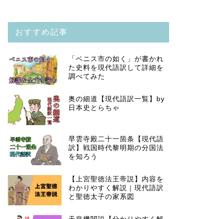
おすすめ記事
「ベニス市の如く」が書かれ
た史料を現代語訳して詳細を
調べてみた
奥の細道【現代語訳一覧】by
日本史とらちゃ
早雲寺殿二十一箇条【現代語
訳】戦国時代黎明期の分国法
を知ろう
【上宮聖徳法王帝説】内容を
わかりやすく解説｜現代語訳
と聖徳太子の家系図