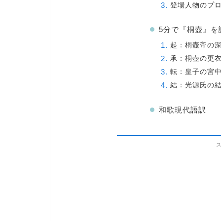
登場人物のプ
5分で『桐壺』を
起：桐壺帝の
承：桐壺の更
転：皇子の宮
結：光源氏の
和歌現代語訳