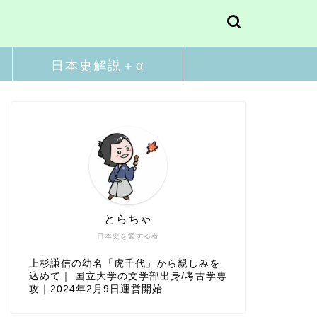
日本史解説＋α
とらちゃ
日本史を愛する者
上杉謙信の幼名「虎千代」から親しみを
込めて｜ 国立大学の文学部出身/考古学専
攻｜2024年2月9日運営開始