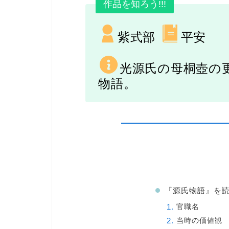
作品を知ろう!!!
紫式部
平安
光源氏の母桐壺の
物語。
『源氏物語』を
官職名
当時の価値観