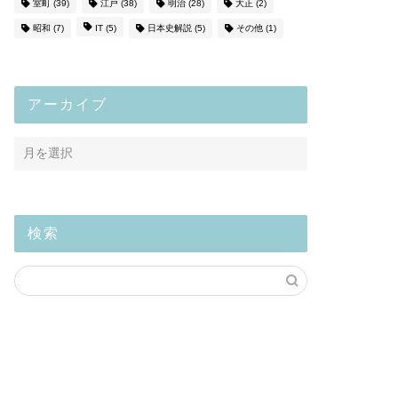
室町
(39)
江戸
(38)
明治
(28)
大正
(2)
昭和
(7)
IT
(5)
日本史解説
(5)
その他
(1)
アーカイブ
検索