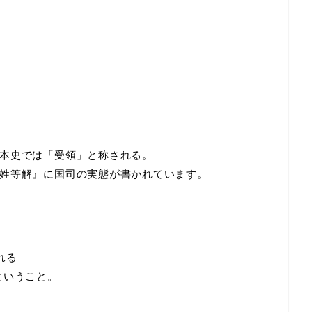
本史では「受領」と称される。
姓等解』に国司の実態が書かれています。
れる
ということ。