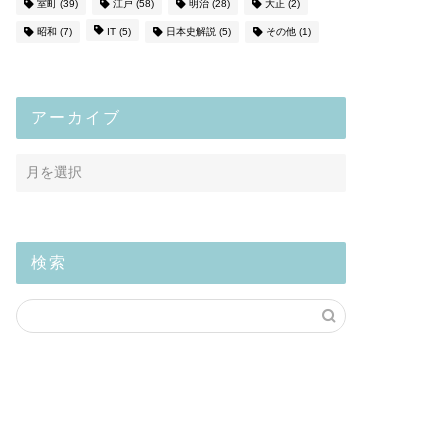
室町
(39)
江戸
(58)
明治
(28)
大正
(2)
昭和
(7)
IT
(5)
日本史解説
(5)
その他
(1)
アーカイブ
検索