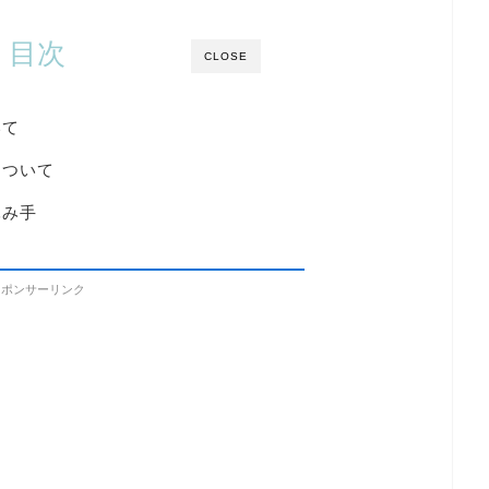
目次
CLOSE
いて
について
詠み手
スポンサーリンク