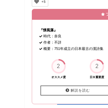
+5
『懐風藻』
時代：奈良
作者：不詳
概要：751年成立の日本最古の漢詩集
2
2
オススメ度
日Ｂ重要度
解説を読む