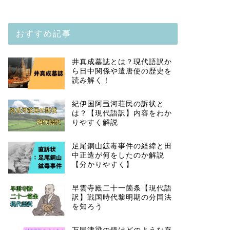
おすすめ記事
井真成墓誌とは？現代語訳か
ら日中関係や遣唐使の歴史を
読み解く！
紀伊国阿弖河荘民の訴状と
は？【現代語訳】内容をわか
りやすく解説
足尾銅山鉱毒事件の経緯と田
中正造が何をしたのか解説
【分かりやすく】
早雲寺殿二十一箇条【現代語
訳】戦国時代黎明期の分国法
を知ろう