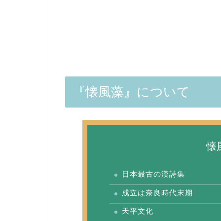
『懐風藻』について
懐
日本最古の漢詩集
成立は奈良時代末期
天平文化