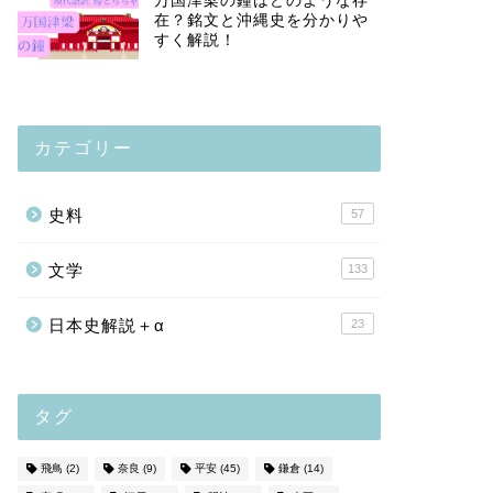
万国津梁の鐘はどのような存
在？銘文と沖縄史を分かりや
すく解説！
カテゴリー
史料
57
文学
133
日本史解説＋α
23
タグ
飛鳥
(2)
奈良
(9)
平安
(45)
鎌倉
(14)