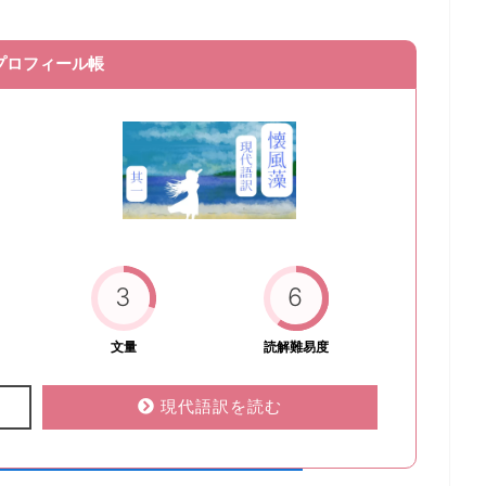
プロフィール帳
3
6
文量
読解難易度
現代語訳を読む