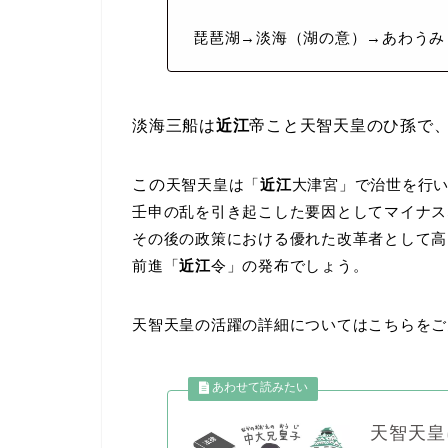
琵琶湖→淡海（湖の意）→あわうみ
淡海三船は
近江
帝こと天智天皇のひ孫で
この
天智天皇は「
近江
大津宮」で治世を行
壬申の乱を引き起こした要因としてマイナス
その後の政策における優れた改革者として高
前進「
近江
令」の発布でしょう。
天智天皇の活躍の詳細についてはこちらをご
天智天皇