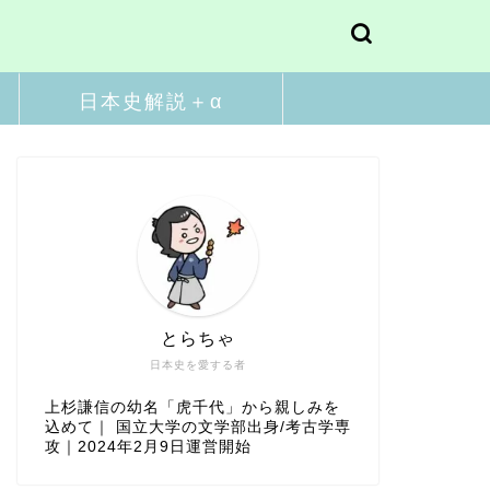
日本史解説＋α
とらちゃ
日本史を愛する者
上杉謙信の幼名「虎千代」から親しみを
込めて｜ 国立大学の文学部出身/考古学専
攻｜2024年2月9日運営開始