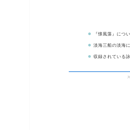
『懐風藻』につ
淡海三船の淡海
収録されている