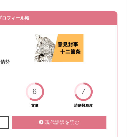
プロフィール帳
会情勢
6
7
文量
読解難易度
現代語訳を読む