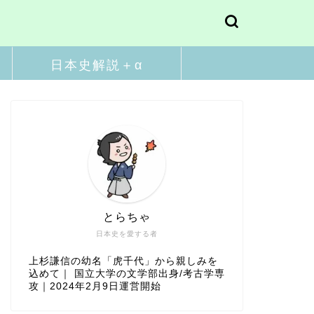
日本史解説＋α
とらちゃ
日本史を愛する者
上杉謙信の幼名「虎千代」から親しみを
込めて｜ 国立大学の文学部出身/考古学専
攻｜2024年2月9日運営開始