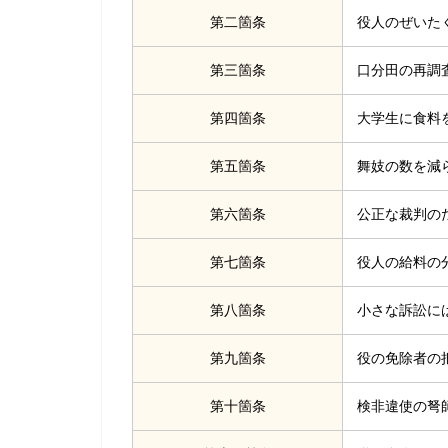
第二箇条
役人のぜいた
第三箇条
口分田の再調
第四箇条
大学生に食料
第五箇条
舞妓の数を減
第六箇条
公正な裁判の
第七箇条
役人の給料の
第八箇条
小さな訴訟に
第九箇条
役の免除者の
第十箇条
検非違使の弩