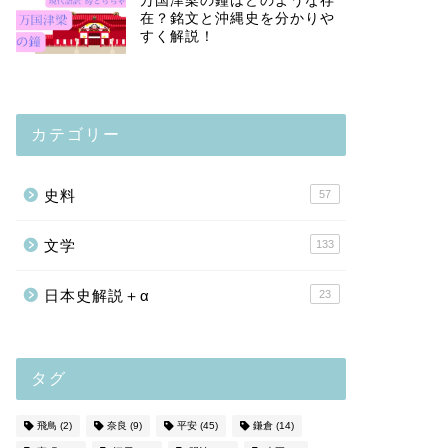
万国津梁の鐘はどのような存
在？銘文と沖縄史を分かりや
すく解説！
カテゴリー
史料
57
文学
133
日本史解説＋α
23
タグ
飛鳥
(2)
奈良
(9)
平安
(45)
鎌倉
(14)