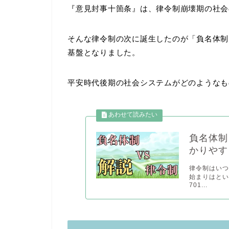
『意見封事十箇条』は、律令制崩壊期の社会
そんな律令制の次に誕生したのが「負名体制
基盤となりました。
平安時代後期の社会システムがどのようなも
負名体制
かりやす
律令制はいつ
始まりはと
701...