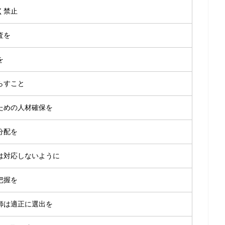
く禁止
査を
を
らすこと
ための人材確保を
分配を
は対応しないように
把握を
師は適正に選出を