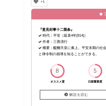
+1
『意見封事十二箇条』
時代：平安（延喜4年[914]）
作者：三善清行
概要：醍醐天皇に奏上。平安末期の社
と律令制の崩壊を知ることができる。
8
5
オススメ度
日探重要度
解説を読む