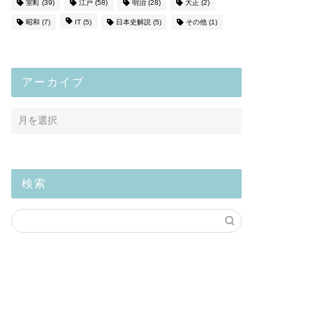
室町
(39)
江戸
(58)
明治
(28)
大正
(2)
昭和
(7)
IT
(5)
日本史解説
(5)
その他
(1)
アーカイブ
検索