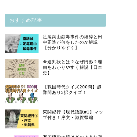
おすすめ記事
足尾銅山鉱毒事件の経緯と田
中正造が何をしたのか解説
【分かりやすく】
傘連判状とは？なぜ円形？理
由をわかりやすく解説【日本
史】
【戦国時代クイズ200問】超
難問あり3択クイズ！
東関紀行【現代語訳#1】マッ
プ付き！序文・滋賀県編