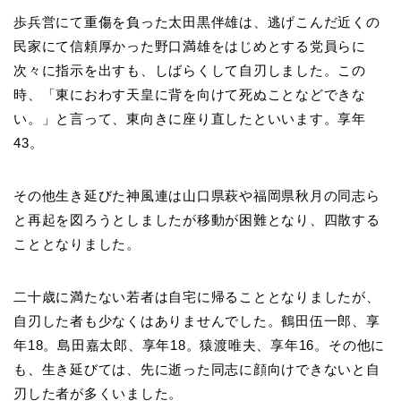
歩兵営にて重傷を負った太田黒伴雄は、逃げこんだ近くの
民家にて信頼厚かった野口満雄をはじめとする党員らに
次々に指示を出すも、しばらくして自刃しました。この
時、「東におわす天皇に背を向けて死ぬことなどできな
い。」と言って、東向きに座り直したといいます。享年
43。
その他生き延びた神風連は山口県萩や福岡県秋月の同志ら
と再起を図ろうとしましたが移動が困難となり、四散する
こととなりました。
二十歳に満たない若者は自宅に帰ることとなりましたが、
自刃した者も少なくはありませんでした。鶴田伍一郎、享
年18。島田嘉太郎、享年18。猿渡唯夫、享年16。その他に
も、生き延びては、先に逝った同志に顔向けできないと自
刃した者が多くいました。