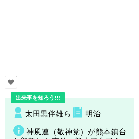
出来事を知ろう!!!
太田黒伴雄ら
明治
神風連（敬神党）が
熊本鎮台