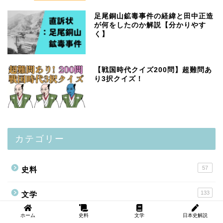
足尾銅山鉱毒事件の経緯と田中正造
が何をしたのか解説【分かりやす
く】
【戦国時代クイズ200問】超難問あ
り3択クイズ！
カテゴリー
57
史料
133
文学
ホーム
史料
文学
日本史解説
23
日本史解説＋α