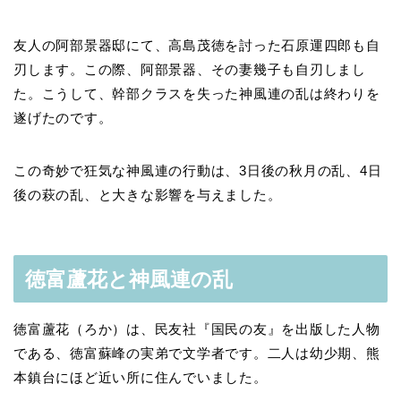
友人の阿部景器邸にて、高島茂徳を討った石原運四郎も自
刃します。この際、阿部景器、その妻幾子も自刃しまし
た。こうして、幹部クラスを失った神風連の乱は終わりを
遂げたのです。
この奇妙で狂気な神風連の行動は、3日後の秋月の乱、4日
後の萩の乱、と大きな影響を与えました。
徳富蘆花と神風連の乱
徳富蘆花（ろか）は、民友社『国民の友』を出版した人物
である、徳富蘇峰の実弟で文学者です。二人は幼少期、熊
本鎮台にほど近い所に住んでいました。