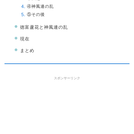
④神風連の乱
⑤その後
徳富蘆花と神風連の乱
現在
まとめ
スポンサーリンク