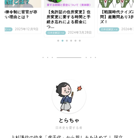
本の律令制に宦官が存
【免許証の住所変更】住
【戦国時代クイズ20
しない理由とは？
所変更に要する時間と手
問】超難問あり3択
続き忘れによる罰金に
ズ！
つ...
2025年12月9日
2026年3月
史解説＋α
日本史解説＋α
2024年3月28日
日本史解説＋α
とらちゃ
日本史を愛する者
上杉謙信の幼名「虎千代」から親しみを込めて｜ 国立