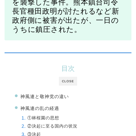
を襲撃した事件。熊本鎮台司令
長官種田政明が討たれるなど新
政府側に被害が出たが、一日の
うちに鎮圧された。
目次
CLOSE
神風連と敬神党の違い
神風連の乱の経過
①林桜園の思想
②決起に至る国内の状況
③決起