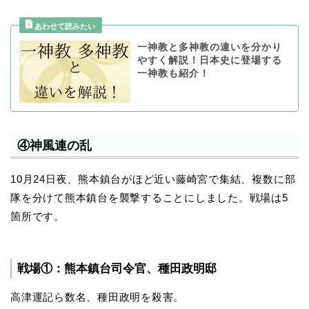
一神教と多神教の違いを分かり
やすく解説！日本史に登場する
一神教も紹介！
④神風連の乱
10月24日夜、熊本鎮台がほど近い藤崎宮で集結、複数に部
隊を分けて熊本鎮台を襲撃することにしました。戦場は5
箇所です。
戦場①：熊本鎮台司令官、種田政明邸
高津運記ら数名、種田政明を殺害。