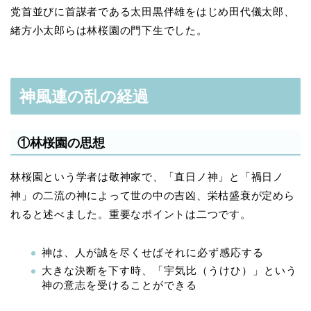
党首並びに首謀者である太田黒伴雄をはじめ田代儀太郎、
緒方小太郎らは林桜園の門下生でした。
神風連の乱の経過
①林桜園の思想
林桜園という学者は敬神家で、「直日ノ神」と「禍日ノ
神」の二流の神によって世の中の吉凶、栄枯盛衰が定めら
れると述べました。重要なポイントは二つです。
神は、人が誠を尽くせばそれに必ず感応する
大きな決断を下す時、「宇気比（うけひ）」という
神の意志を受けることができる