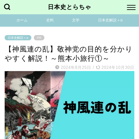
日本史とらちゃ
ホーム
史料
文学
日本史解説＋α
日本史解説＋α
PR
【神風連の乱】敬神党の目的を分かり
やすく解説！～熊本小旅行①～
2024年8月25日
/
2024年10月30日