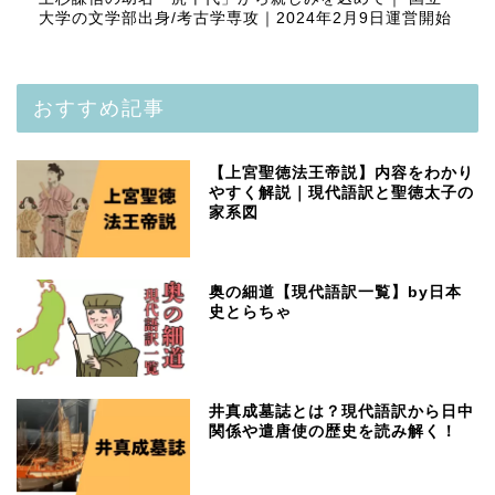
大学の文学部出身/考古学専攻｜2024年2月9日運営開始
おすすめ記事
【上宮聖徳法王帝説】内容をわかり
やすく解説｜現代語訳と聖徳太子の
家系図
奥の細道【現代語訳一覧】by日本
史とらちゃ
井真成墓誌とは？現代語訳から日中
関係や遣唐使の歴史を読み解く！