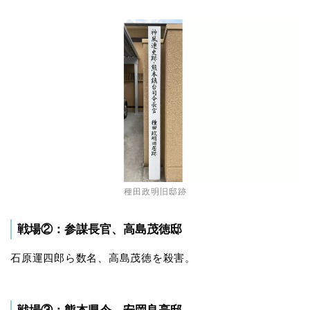
種田政明旧邸跡
戦場②：参謀長官、高島茂徳邸
石原運四郎ら数名、高島茂徳を殺害。