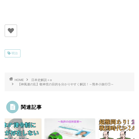
明治
HOME
日本史解説＋α
【神風連の乱】敬神党の目的を分かりやすく解説！～熊本小旅行①～
関連記事