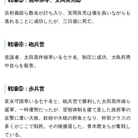
戦場③：熊本県令、安岡良亮邸
吉村義節ら数名が討ち入り。安岡良亮は傷を負いながらも
逃れることに成功したが、三日後に死亡。
戦場④：砲兵営
首謀者、太田黒伴雄率いる七十名。制圧に成功。大島邦秀
中佐らを殺害。
戦場⑤：歩兵営
富永守国率いる七十名と、砲兵営で勝利した太田黒伴雄ら
援軍。一時優勢だったが、翌朝体制を建て直した政府軍の
反撃に遭い大敗。鉄砲や大砲の餌食となり、幹部クラスの
多くがここで戦死。その後撤退した。青木暦太らが奮戦し
ている。