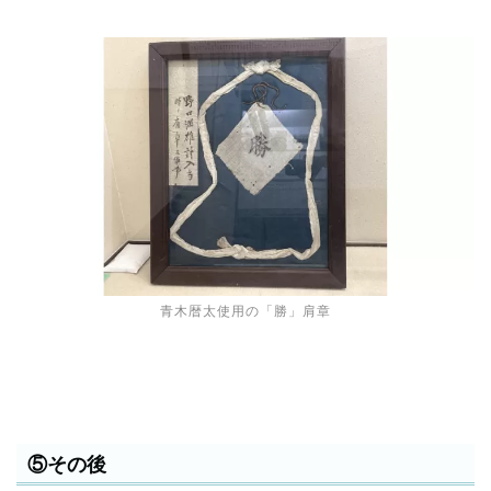
青木暦太使用の「勝」肩章
⑤その後