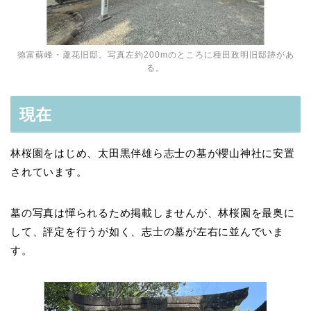
徳富蘇峰・蘆花旧邸。写真左約200mのところに
種田政明旧邸跡
があ
る。
現在
林桜園をはじめ、太田黒伴雄ら志士の墓が櫻山神社に安置
されています。
墓の写真は憚られるため掲載しませんが、林桜園を最奥に
して、評定を行うが如く、志士の墓が左右に並んでいま
す。