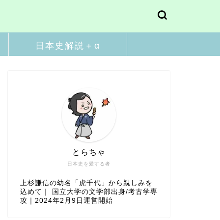
日本史解説＋α
とらちゃ
日本史を愛する者
上杉謙信の幼名「虎千代」から親しみを
込めて｜ 国立大学の文学部出身/考古学専
攻｜2024年2月9日運営開始