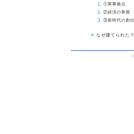
①軍事拠点
②経済の掌握
③新時代の創
なぜ建てられた