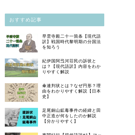
おすすめ記事
早雲寺殿二十一箇条【現代語
訳】戦国時代黎明期の分国法
を知ろう
紀伊国阿弖河荘民の訴状と
は？【現代語訳】内容をわか
りやすく解説
傘連判状とは？なぜ円形？理
由をわかりやすく解説【日本
史】
足尾銅山鉱毒事件の経緯と田
中正造が何をしたのか解説
【分かりやすく】