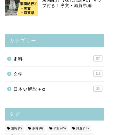
東関紀行【現代語訳#1】マッ
プ付き！序文・滋賀県編
カテゴリー
史料
57
文学
118
日本史解説＋α
23
タグ
飛鳥
(2)
奈良
(9)
平安
(45)
鎌倉
(14)