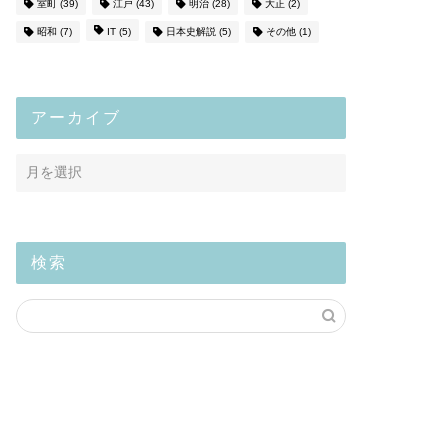
室町
(39)
江戸
(43)
明治
(28)
大正
(2)
昭和
(7)
IT
(5)
日本史解説
(5)
その他
(1)
アーカイブ
検索