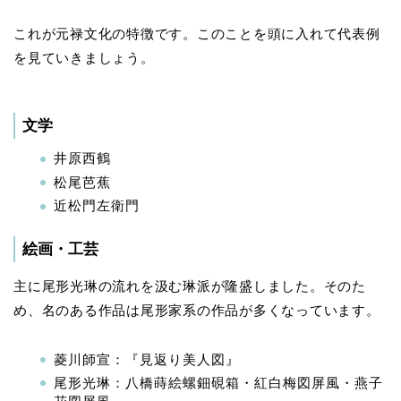
これが元禄文化の特徴です。このことを頭に入れて代表例
を見ていきましょう。
文学
井原西鶴
松尾芭蕉
近松門左衛門
絵画・工芸
主に尾形光琳の流れを汲む琳派が隆盛しました。そのた
め、名のある作品は尾形家系の作品が多くなっています。
菱川師宣：『見返り美人図』
尾形光琳：八橋蒔絵螺鈿硯箱・紅白梅図屏風・燕子