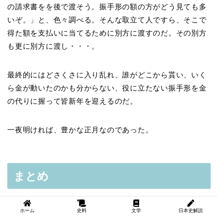
の請求書をを後で渡そう。振手形の額の方がどう見ても多
いぞ。」と、色々調べる。そんな取立て人ですら、そこで
得た額を支払いに当てるために別方に渡すのだ。その別方
も更に別方に渡し・・・。
最終的にはどさくさに入り乱れ、誰がどこから貰い、いく
ら金が動いたのかも分からない、役に立たない振手形を金
の代りに握って皆新年を迎えるのだ。
一夜明ければ、豊かな正月なのであった。
まとめ
この話は、年末の商人たちの借金や出費、特に子供や妻の
ホーム
史料
文学
日本史解説
浪費が家計を圧迫していく様子を、風刺的に描いていま