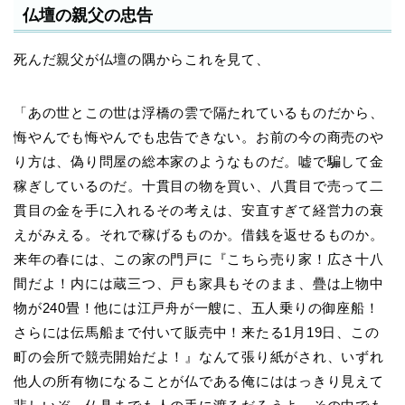
仏壇の親父の忠告
死んだ親父が仏壇の隅からこれを見て、
「あの世とこの世は浮橋の雲で隔たれているものだから、
悔やんでも悔やんでも忠告できない。お前の今の商売のや
り方は、偽り問屋の総本家のようなものだ。嘘で騙して金
稼ぎしているのだ。十貫目の物を買い、八貫目で売って二
貫目の金を手に入れるその考えは、安直すぎて経営力の衰
えがみえる。それで稼げるものか。借銭を返せるものか。
来年の春には、この家の門戸に『こちら売り家！広さ十八
間だよ！内には蔵三つ、戸も家具もそのまま、疊は上物中
物が240畳！他には江戸舟が一艘に、五人乗りの御座船！
さらには伝馬船まで付いて販売中！来たる1月19日、この
町の会所で競売開始だよ！』なんて張り紙がされ、いずれ
他人の所有物になることが仏である俺にははっきり見えて