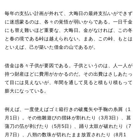
毎年の支払い計画が外れて、大晦日の最終支払いができず
に迷惑蒙るのは、各々の覚悟が弱いからである。一日千金
にも替え難いほど重要な、大晦日。金がなければ、この冬
と春の境である峠は越えられない。まあ、この峠、もとは
といえば、己が築いた借金の山であるが。
借金は各々子供が要因である。子供というのは、人一人が
持つ財産ほどに費用がかかるのだ。その出費はさしあたっ
て目には見えないが、年間を通して見ると積もり積もって
膨大になっている。
例えば、一度使えばゴミ箱行きの破魔矢や手鞠の糸屑（1
月1日）。その他雛遊びの摺鉢が割れたり（3月3日）、菖
蒲刀の箔が剥げたり（5月5日）、踊り太鼓が破れたり（7
月7日）、八朔の数珠が切れたまま放置されたり（8月1