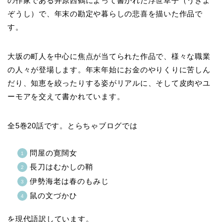
の作家である井原西鶴によって書かれた浮世草子（うきよ
ぞうし）で、年末の勘定や暮らしの悲喜を描いた作品で
す。
大坂の町人を中心に焦点が当てられた作品で、様々な職業
の人々が登場します。年末年始にお金のやりくりに苦しん
だり、知恵を絞ったりする姿がリアルに、そして皮肉やユ
ーモアを交えて書かれています。
全5巻20話です。とらちゃブログでは
問屋の寛闊女
長刀はむかしの鞘
伊勢海老は春のもみじ
鼠の文づかひ
を現代語訳しています。