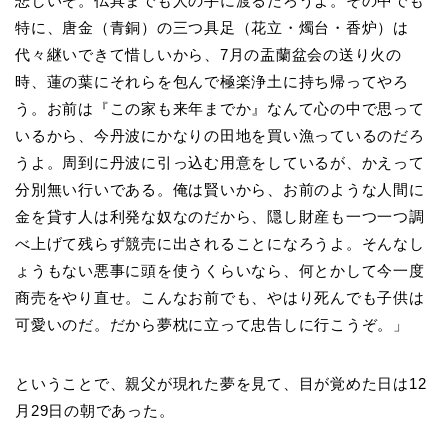
悲しいぞ。仏具までも人の手に渡るだろうよ。その中でも
特に、唐金（青銅）の三つ具足（花立・燭台・香炉）は
代々継いできて惜しいから、7月の盂蘭盆会の送り火の
時、蓮の葉にそれらを包んで極楽浄土に持ち帰ってやろ
う。お前は『この家も来年までか』なんて心の中で思って
いるから、今丹波にかなりの田地を買い漁っているのだろ
うよ。周到に丹波に引っ込む用意をしているが、かえって
分別無い行いである。俺は賢いから、お前のような人間に
金を貸す人は利発な奴なのだから、隠し財産も一つ一つ調
べ上げて残らず競売に出されることになろうよ。そんなし
ょうもない悪事に頭を使うくらいなら、何とかして今一度
商売をやり直せ。こんなお前でも、やはり死んでも子供は
可愛いのだ。だから夢枕に立って忠告しに行こうぞ。」
ということで、親父が現れた夢を見て、目が覚めた日は12
月29日の朝であった。