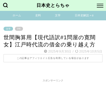
日本史とらちゃ
ホーム
史料
文学
日本史解説＋α
文学
PR
世間胸算用【現代語訳#1問屋の寛闊
女】江戸時代流の借金の乗り越え方
2025年9月30日
/
2025年10月5日
この記事はアフィリエイト広告を利用している場合があります
スポンサーリンク