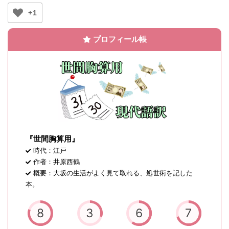
+1
プロフィール帳
『世間胸算用』
時代：江戸
作者：井原西鶴
概要：大坂の生活がよく見て取れる、処世術を記した
本。
8
3
6
7