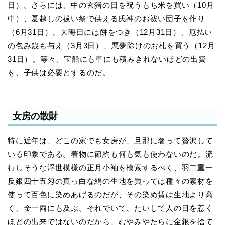
日）。さらには、中の玄猪の日を祝うもち米を買い（10月
中）、夏越しの祓い祭で供える氏神のお祓い団子を作り
（6月31日）、大晦日には餅をつき（12月31日）、厄払い
の包み銭も与え（3月3日）、悪夢除けのお札を買う（12月
31日）。等々、宝船にも車にも積みきれないほどの出費
を、子供は必要とするのだ。
女房の散財
特に近年は、どこの家でも女房が、旦那に奢って贅沢して
いる印象である。着物に節約も何も気も使わないのだ。流
行しそうな浮世模様の正月小袖を模索するべく、羽二重一
反銀四十五匁の真っ白な絹の生地を買っては種々の素材を
使って百色に染めあげるのだが、その染め賃は生地より高
く、金一両にも及ぶ。それでいて、たいして人の目を惹く
ほどの出来ではないのだから、むやみやたらに金銀を捨て