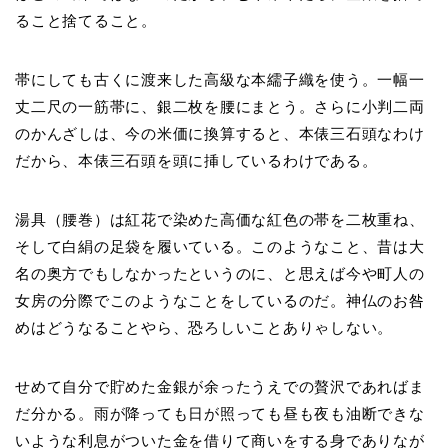
ること捨てること。
帯にしても古くに渡来した高級な本繻子織を使う。一幅一
丈二尺の一筋帯に、銀二枚を腰にまとう。さらに小判二両
のかんざしは、今の米価に換算すると、本俵三石頭なわけ
だから、本俵三石頭を頭に挿しているわけである。
湯具（腰巻）は紅花で染めた高価な紅色の帯を二枚重ね、
そして白絹の足袋を履いている。このようなこと、昔は大
名の奥方でもしなかったというのに、と思えば今や町人の
女房の分際でこのようなことをしているのだ。神仏のお咎
めはどうなることやら、恐ろしいことありゃしない。
せめて自分で貯めた金銀が余ったうえでの贅沢であればま
だ分かる。雨が降っても日が照っても昼も夜も油断できな
いような利息がついた金を借りて商いをする身でありなが