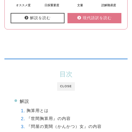
オススメ度
日探重要度
文量
読解難易度
解説を読む
現代語訳を読む
目次
CLOSE
解説
胸算用とは
『世間胸算用』の内容
『問屋の寛闊（かんかつ）女』の内容