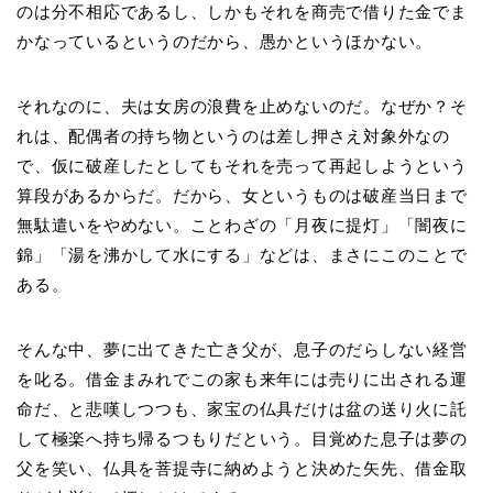
のは分不相応であるし、しかもそれを商売で借りた金でま
かなっているというのだから、愚かというほかない。
それなのに、夫は女房の浪費を止めないのだ。なぜか？そ
れは、配偶者の持ち物というのは差し押さえ対象外なの
で、仮に破産したとしてもそれを売って再起しようという
算段があるからだ。だから、女というものは破産当日まで
無駄遣いをやめない。ことわざの「月夜に提灯」「闇夜に
錦」「湯を沸かして水にする」などは、まさにこのことで
ある。
そんな中、夢に出てきた亡き父が、息子のだらしない経営
を叱る。借金まみれでこの家も来年には売りに出される運
命だ、と悲嘆しつつも、家宝の仏具だけは盆の送り火に託
して極楽へ持ち帰るつもりだという。目覚めた息子は夢の
父を笑い、仏具を菩提寺に納めようと決めた矢先、借金取