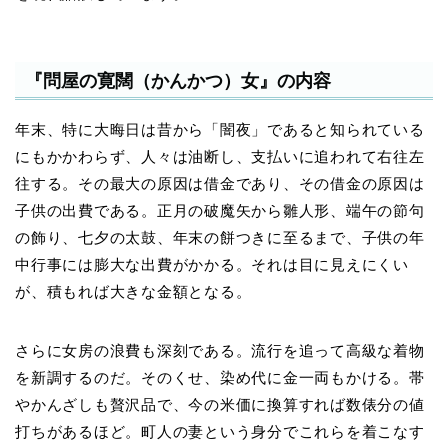
『問屋の寛闊（かんかつ）女』の内容
年末、特に大晦日は昔から「闇夜」であると知られている
にもかかわらず、人々は油断し、支払いに追われて右往左
往する。その最大の原因は借金であり、その借金の原因は
子供の出費である。正月の破魔矢から雛人形、端午の節句
の飾り、七夕の太鼓、年末の餅つきに至るまで、子供の年
中行事には膨大な出費がかかる。それは目に見えにくい
が、積もれば大きな金額となる。
さらに女房の浪費も深刻である。流行を追って高級な着物
を新調するのだ。そのくせ、染め代に金一両もかける。帯
やかんざしも贅沢品で、今の米価に換算すれば数俵分の値
打ちがあるほど。町人の妻という身分でこれらを着こなす