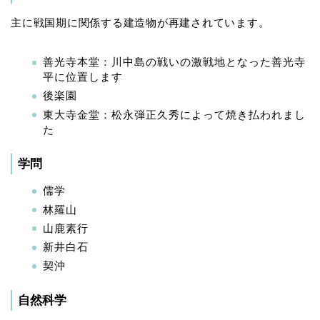
主に戦国期に関係する建造物が再建されています。
善光寺本堂：川中島の戦いの激戦地となった善光寺
平に位置します
後楽園
東大寺金堂：松永弾正久秀によって焼き払われまし
た
学問
儒学
林羅山
山鹿素行
新井白石
契沖
自然科学