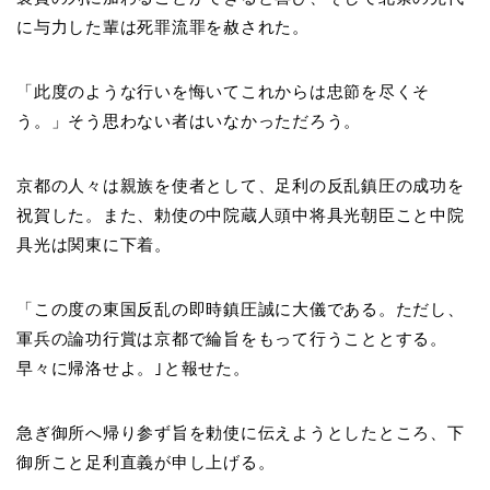
に与力した輩は死罪流罪を赦された。
「此度のような行いを悔いてこれからは忠節を尽くそ
う。」そう思わない者はいなかっただろう。
京都の人々は親族を使者として、足利の反乱鎮圧の成功を
祝賀した。また、勅使の中院蔵人頭中将具光朝臣こと中院
具光は関東に下着。
「この度の東国反乱の即時鎮圧誠に大儀である。ただし、
軍兵の論功行賞は京都で綸旨をもって行うこととする。
早々に帰洛せよ。｣と報せた。
急ぎ御所へ帰り参ず旨を勅使に伝えようとしたところ、下
御所こと足利直義が申し上げる。