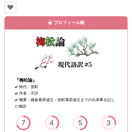
プロフィール帳
『梅松論』
時代：室町
作者：不詳
概要：鎌倉幕府成立～室町幕府成立までの出来事を記し
た物語
7
4
5
3