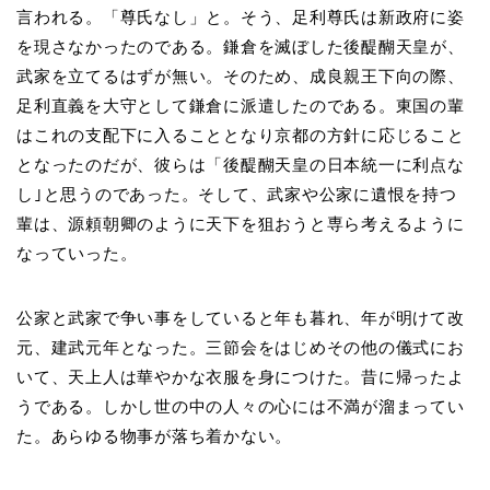
言われる。「尊氏なし」と。そう、足利尊氏は新政府に姿
を現さなかったのである。鎌倉を滅ぼした後醍醐天皇が、
武家を立てるはずが無い。そのため、成良親王下向の際、
足利直義を大守として鎌倉に派遣したのである。東国の輩
はこれの支配下に入ることとなり京都の方針に応じること
となったのだが、彼らは「後醍醐天皇の日本統一に利点な
し｣と思うのであった。そして、武家や公家に遺恨を持つ
輩は、源頼朝卿のように天下を狙おうと専ら考えるように
なっていった。
公家と武家で争い事をしていると年も暮れ、年が明けて改
元、建武元年となった。三節会をはじめその他の儀式にお
いて、天上人は華やかな衣服を身につけた。昔に帰ったよ
うである。しかし世の中の人々の心には不満が溜まってい
た。あらゆる物事が落ち着かない。