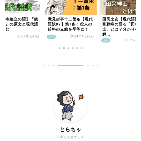
国分寺建立の詔】『続
意見封事十二箇条【現代
国民之友【現代語訳
本紀』の原文と現代語
語訳#7】第7条：役人の
富蘇峰の語る「田舎
を読む
給料の支給を平等に！
士」とは？分かりや
解...
2026年3月1日
2024年11月2日
史料
2025年1
史料
とらちゃ
日本史を愛する者