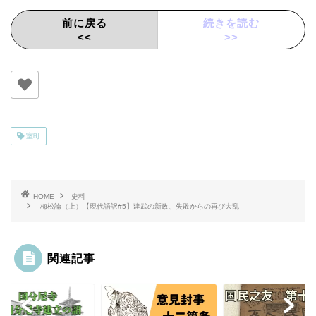
前に戻る
続きを読む
<<
>>
室町
HOME
史料
梅松論（上）【現代語訳#5】建武の新政、失敗からの再び大乱
関連記事