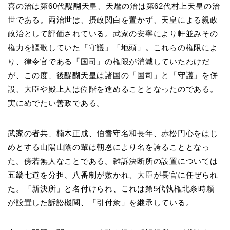
喜の治は第60代醍醐天皇、天暦の治は第62代村上天皇の治
世である。両治世は、摂政関白を置かず、天皇による親政
政治として評価されている。武家の安寧により軒並みその
権力を謳歌していた「守護」「地頭」。これらの権限によ
り、律令官である「国司」の権限が消滅していたわけだ
が、この度、後醍醐天皇は諸国の「国司」と「守護」を併
設、大臣や殿上人は位階を進めることとなったのである。
実にめでたい善政である。
武家の者共、楠木正成、伯耆守名和長年、赤松円心をはじ
めとする山陽山陰の輩は朝恩により名を誇ることとなっ
た。傍若無人なことである。雑訴決断所の設置については
五畿七道を分担、八番制が敷かれ、大臣が長官に任ぜられ
た。「新決所」と名付けられ、これは第5代執権北条時頼
が設置した訴訟機関、「引付衆」を継承している。