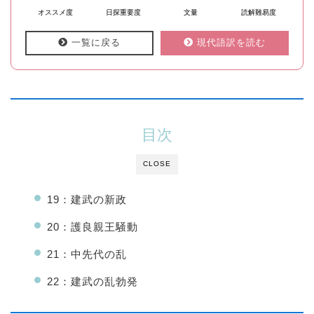
オススメ度
日探重要度
文量
読解難易度
一覧に戻る
現代語訳を読む
目次
CLOSE
19：建武の新政
20：護良親王騒動
21：中先代の乱
22：建武の乱勃発