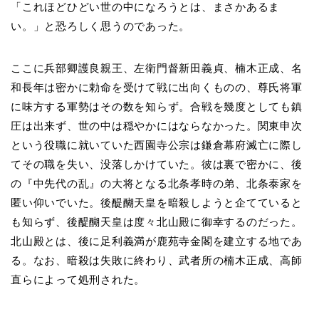
「これほどひどい世の中になろうとは、まさかあるま
い。」と恐ろしく思うのであった。
ここに兵部卿護良親王、左衛門督新田義貞、楠木正成、名
和長年は密かに勅命を受けて戦に出向くものの、尊氏将軍
に味方する軍勢はその数を知らず。合戦を幾度としても鎮
圧は出来ず、世の中は穏やかにはならなかった。関東申次
という役職に就いていた西園寺公宗は鎌倉幕府滅亡に際し
てその職を失い、没落しかけていた。彼は裏で密かに、後
の『中先代の乱』の大将となる北条孝時の弟、北条泰家を
匿い仰いでいた。後醍醐天皇を暗殺しようと企てていると
も知らず、後醍醐天皇は度々北山殿に御幸するのだった。
北山殿とは、後に足利義満が鹿苑寺金閣を建立する地であ
る。なお、暗殺は失敗に終わり、武者所の楠木正成、高師
直らによって処刑された。