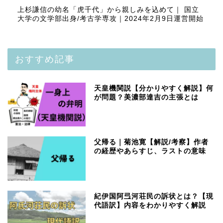
上杉謙信の幼名「虎千代」から親しみを込めて｜ 国立
大学の文学部出身/考古学専攻｜2024年2月9日運営開始
おすすめ記事
天皇機関説【分かりやすく解説】何
が問題？美濃部達吉の主張とは
父帰る｜菊池寛【解説/考察】作者
の経歴やあらすじ、ラストの意味
紀伊国阿弖河荘民の訴状とは？【現
代語訳】内容をわかりやすく解説