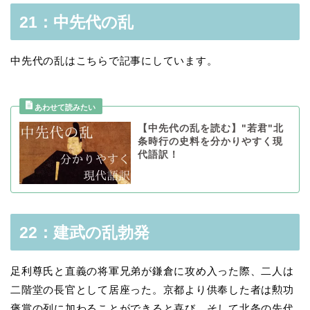
21：中先代の乱
中先代の乱はこちらで記事にしています。
【中先代の乱を読む】"若君"北
条時行の史料を分かりやすく現
代語訳！
22：建武の乱勃発
足利尊氏と直義の将軍兄弟が鎌倉に攻め入った際、二人は
二階堂の長官として居座った。京都より供奉した者は勲功
褒賞の列に加わることができると喜び、そして北条の先代