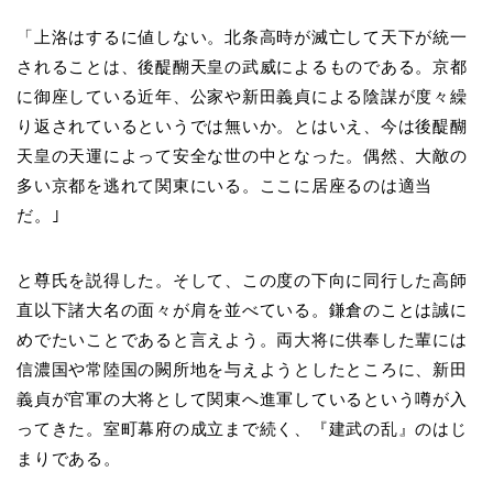
「上洛はするに値しない。北条高時が滅亡して天下が統一
されることは、後醍醐天皇の武威によるものである。京都
に御座している近年、公家や新田義貞による陰謀が度々繰
り返されているというでは無いか。とはいえ、今は後醍醐
天皇の天運によって安全な世の中となった。偶然、大敵の
多い京都を逃れて関東にいる。ここに居座るのは適当
だ。｣
と尊氏を説得した。そして、この度の下向に同行した高師
直以下諸大名の面々が肩を並べている。鎌倉のことは誠に
めでたいことであると言えよう。両大将に供奉した輩には
信濃国や常陸国の闕所地を与えようとしたところに、新田
義貞が官軍の大将として関東へ進軍しているという噂が入
ってきた。室町幕府の成立まで続く、『建武の乱』のはじ
まりである。