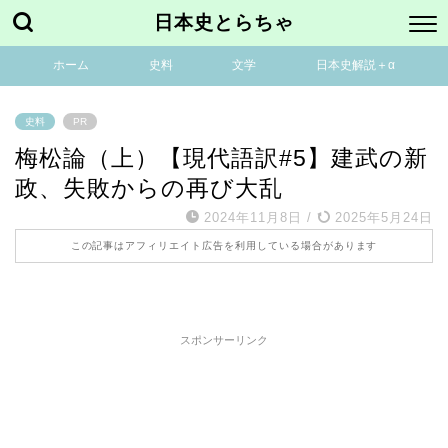
日本史とらちゃ
ホーム
史料
文学
日本史解説＋α
史料
PR
梅松論（上）【現代語訳#5】建武の新
政、失敗からの再び大乱
2024年11月8日
/
2025年5月24日
この記事はアフィリエイト広告を利用している場合があります
スポンサーリンク