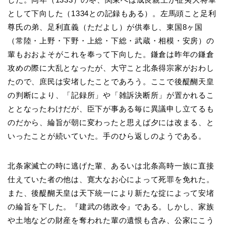
として下向した（1334との記録もある）。左馬頭こと足利
尊氏の弟、足利直義（ただよし）が供奉し、東国8ヶ国
（常陸・上野・下野・上総・下総・武蔵・相模・安房）の
輩もおおよそがこれを奉って下向した。鎌倉は昨年の鎌倉
攻めの際に大乱となったが、大守こと北条得宗家がおわし
たので、庶民は安堵したことであろう。ここで後醍醐天皇
の判断により、「記録所」や「雑訴決断所」が置かれるこ
ととなったわけだが、臣下が事ある毎に異議申し立てるも
のだから、綸旨が朝に変わったと思えば夕には改まる、と
いったことが続いていた。手のひら返しのようである。
北条家滅亡の時に逃げた輩、あるいは北条高時一族に直接
仕えていた者の他は、寛大なお心によって死罪を免れた。
また、後醍醐天皇は天下統一により新たな掟によって安堵
の綸旨を下した。『建武の徳政令』である。しかし、家族
や土地などの財産を奪われた輩の遺恨も含み、公家にこう