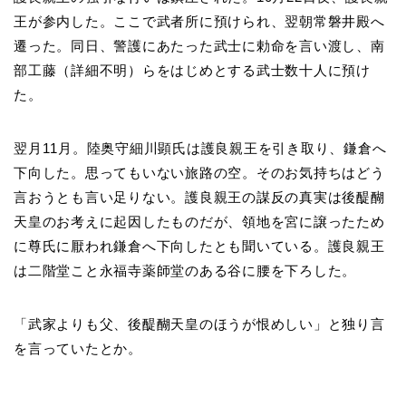
王が参内した。ここで武者所に預けられ、翌朝常磐井殿へ
遷った。同日、警護にあたった武士に勅命を言い渡し、南
部工藤（詳細不明）らをはじめとする武士数十人に預け
た。
翌月11月。陸奥守細川顕氏は護良親王を引き取り、鎌倉へ
下向した。思ってもいない旅路の空。そのお気持ちはどう
言おうとも言い足りない。護良親王の謀反の真実は後醍醐
天皇のお考えに起因したものだが、領地を宮に譲ったため
に尊氏に厭われ鎌倉へ下向したとも聞いている。護良親王
は二階堂こと永福寺薬師堂のある谷に腰を下ろした。
「武家よりも父、後醍醐天皇のほうが恨めしい」と独り言
を言っていたとか。