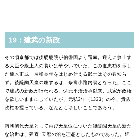
19：建武の新政
その頃京都では後醍醐院が伯耆国より還幸。迎えに参上す
る大臣や殿上人の装いは華やいでいた。この度忠功を示し
た楠木正成、名和長年をはじめ仕える武士はその数知ら
ず。後醍醐天皇の座するは二条富小路内裏となった。ここ
で建武の新政が行われる。保元平治治承以来、武家が政権
を欲しいままにしていたが、元弘3年（1333）の今、貴族
政権を握っている。なんとも珍しいことであろう。
南朝初代天皇として再び天皇位についた後醍醐天皇の新た
な治世は、延喜･天暦の治を理想としたものであった。延