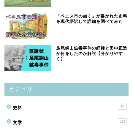
「ベニス市の如く」が書かれた史料
を現代語訳して詳細を調べてみた
足尾銅山鉱毒事件の経緯と田中正造
が何をしたのか解説【分かりやす
く】
カテゴリー
57
史料
113
文学