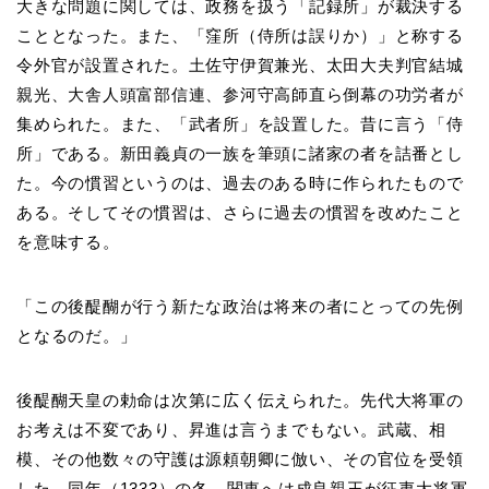
大きな問題に関しては、政務を扱う「記録所」が裁決する
こととなった。また、「窪所（侍所は誤りか）」と称する
令外官が設置された。土佐守伊賀兼光、太田大夫判官結城
親光、大舎人頭富部信連、参河守高師直ら倒幕の功労者が
集められた。また、「武者所」を設置した。昔に言う「侍
所」である。新田義貞の一族を筆頭に諸家の者を詰番とし
た。今の慣習というのは、過去のある時に作られたもので
ある。そしてその慣習は、さらに過去の慣習を改めたこと
を意味する。
「この後醍醐が行う新たな政治は将来の者にとっての先例
となるのだ。」
後醍醐天皇の勅命は次第に広く伝えられた。先代大将軍の
お考えは不変であり、昇進は言うまでもない。武蔵、相
模、その他数々の守護は源頼朝卿に倣い、その官位を受領
した。同年（1333）の冬、関東へは成良親王が征夷大将軍