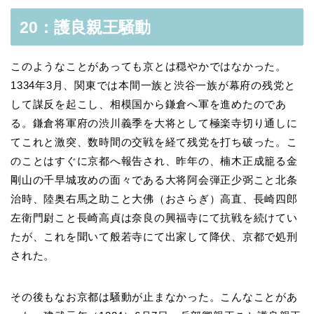
20：護良親王騒動
このようなことがあっても京とは穏やかではなかった。
1334年3月、関東では本間一族と渋谷一族が幕府の残党と
して謀反を起こし、相模国から鎌倉へ軍を進めたのであ
る。鎌倉将軍府の渋川義季を大将として極楽寺切り通しに
てこれと激突、数時間の交戦を経て残党を打ち破った。こ
のことはすぐに京都へ報告され、昨年の、楠木正成籠る金
剛山の千早城攻めの面々である大将阿会弾正少弼こと北条
治時、陸奥右馬之助こと大佛（おさらぎ）高直、長崎四郎
左衛門尉こと長崎高貞は奈良の興福寺にて抗戦を続けてい
たが、これを聞いて般若寺にて出家して降伏、京都で処刑
された。
その後もなお京都は騒動が止まなかった。こんなことがあ