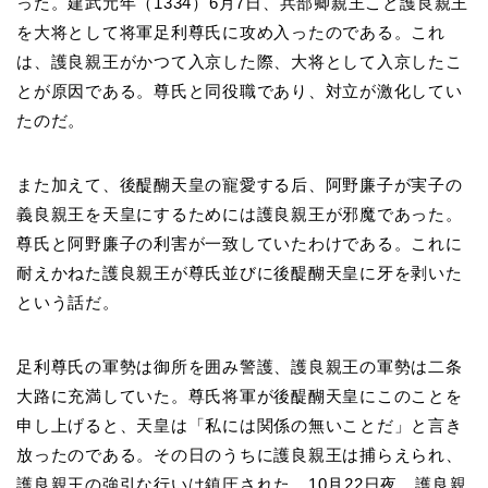
った。建武元年（1334）6月7日、兵部卿親王こと護良親王
を大将として将軍足利尊氏に攻め入ったのである。これ
は、護良親王がかつて入京した際、大将として入京したこ
とが原因である。尊氏と同役職であり、対立が激化してい
たのだ。
また加えて、後醍醐天皇の寵愛する后、阿野廉子が実子の
義良親王を天皇にするためには護良親王が邪魔であった。
尊氏と阿野廉子の利害が一致していたわけである。これに
耐えかねた護良親王が尊氏並びに後醍醐天皇に牙を剥いた
という話だ。
足利尊氏の軍勢は御所を囲み警護、護良親王の軍勢は二条
大路に充満していた。尊氏将軍が後醍醐天皇にこのことを
申し上げると、天皇は「私には関係の無いことだ」と言き
放ったのである。その日のうちに護良親王は捕らえられ、
護良親王の強引な行いは鎮圧された。10月22日夜、護良親