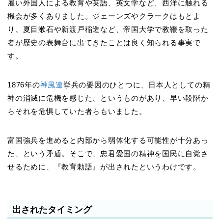
雇い外国人による教育や英語、英文学など、西洋に触れる
機会が多くありました。ジェーンズやクラークはもとよ
り、夏目漱石や新渡戸稲造など、帝国大学で教鞭を取った
者が歴史の表舞台に出てきたことは良く知られる事実で
す。
1876年の
神風連
挙兵の要因のひとつに、日本人としての精
神の消滅に危機を感じた、というものがあり、早い段階か
らそれを危惧していた者らもいました。
富国強兵を進めると内部から弱体化する可能性が十分あっ
た、という矛盾。そこで、忠君愛国の精神を国民に自覚さ
せるために、『教育勅語』が出されたというわけです。
出されたタイミング