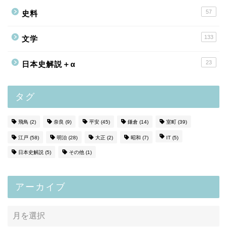
57
史料
133
文学
23
日本史解説＋α
タグ
飛鳥
(2)
奈良
(9)
平安
(45)
鎌倉
(14)
室町
(39)
江戸
(58)
明治
(28)
大正
(2)
昭和
(7)
IT
(5)
日本史解説
(5)
その他
(1)
アーカイブ