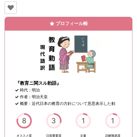
プロフィール帳
『教育ニ関スル勅語』
時代：明治
作者：明治天皇
概要：近代日本の教育の方針について意思表示した勅
8
3
1
1
オススメ度
日探重要度
文量
読解難易度