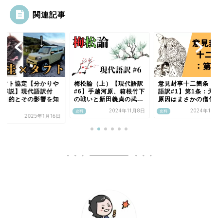
関連記事
タフト協定【分かりや
梅松論（上）【現代語訳
意見封事十二箇条【
く解説】現代語訳付
#6】手越河原、箱根竹下
語訳#1】第1条：天
！目的とその影響を知
の戦いと新田義貞の武...
原因はまさかの僧侶！.
2024年11月8日
2024年10
史料
史料
2025年1月16日