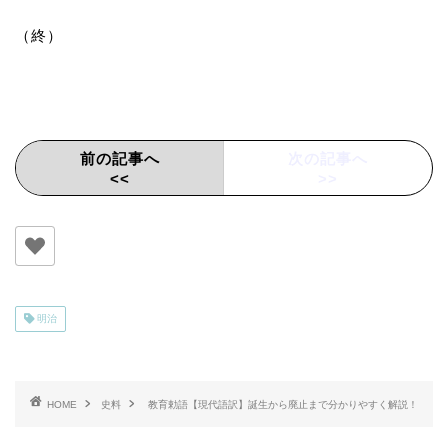
（終）
前の記事へ
次の記事へ
<<
>>
明治
HOME
史料
教育勅語【現代語訳】誕生から廃止まで分かりやすく解説！