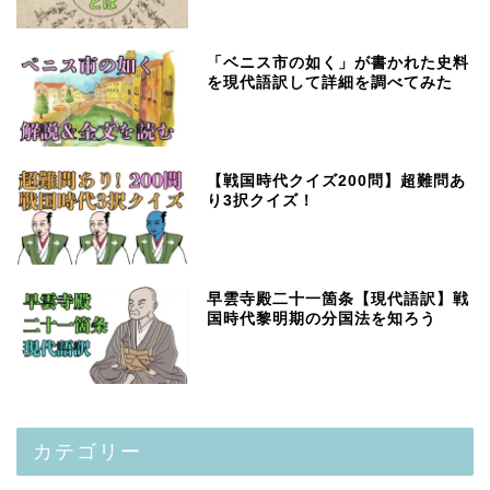
「ベニス市の如く」が書かれた史料
を現代語訳して詳細を調べてみた
【戦国時代クイズ200問】超難問あ
り3択クイズ！
早雲寺殿二十一箇条【現代語訳】戦
国時代黎明期の分国法を知ろう
カテゴリー