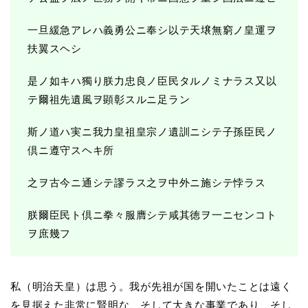
一旦緩急アレハ義勇公ニ奉シ以テ天壌無窮ノ皇運ヲ
扶翼スヘシ
是ノ如キハ獨り朕力忠良ノ臣民タルノミナラス又以
テ爾祖先遺風ヲ顕彰スルニ足ラン
斯ノ道ハ実ニ我力皇祖皇宗ノ遺訓ニシテ子孫臣民ノ
倶ニ遵守スヘキ所
之ヲ古今ニ通シテ謬ラス之ヲ中外ニ施シテ悖ラス
朕爾臣民ト倶ニ拳々服膺シテ咸其徳ヲ一ニセンコト
ヲ庶幾フ
私（明治天皇）は思う。我が先祖が国を開いたことは遠く
を見据えた非常に賢明な、そして大きな事業であり、そし