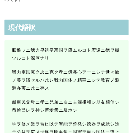
現代語訳
朕惟フニ我力皇祖皇宗国ヲ肇ムルコト宏遠ニ徳ヲ樹
ツルコト深厚ナリ
我力臣民克ク忠ニ克ク孝ニ億兆心ヲ一ニシテ世々厥
ノ美ヲ済セルハ此レ我力国体ノ精華ニシテ教育ノ淵
源亦実ニ此ニ存ス
爾臣民父母ニ孝ニ兄弟ニ友ニ夫婦相和シ朋友相信シ
恭倹己レヲ持シ博愛衆ニ及ホシ
学ヲ修メ業ヲ習ヒ以テ智能ヲ啓発シ徳器ヲ成就シ進
テ公益ヲ広メ世務ヲ開キ常ニ国憲ヲ重シ国法ニ遵ヒ