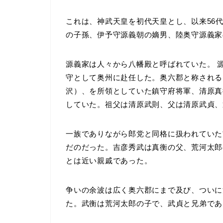
これは、神武天皇を初代天皇とし、以来56
の子孫、伊予守源義朝の嫡男、陸奥守源義家
源義家は人々から八幡殿と呼ばれていた。 源
守として奥州に赴任した。奥六郡と称される
沢）、を所領としていた鎮守府将軍、清原真
していた。祖父は清原武則、父は清原武貞、
一族でありながら郎党と同格に扱われていた
だのだった。吉彦秀武は真衡の父、荒河太郎
とは近い親戚であった。
争いの余波は広く奥六郡にまで及び、ついに
た。武衡は荒河太郎の子で、武貞と兄弟であ