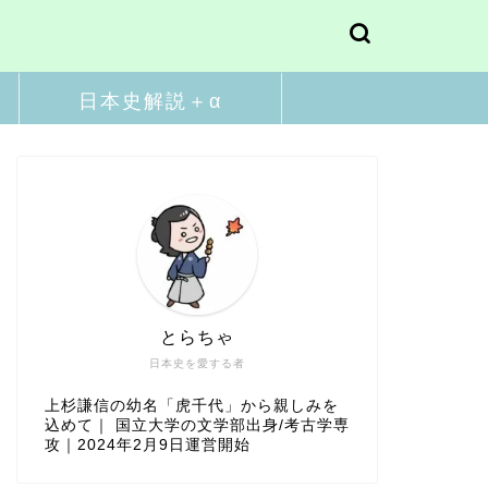
日本史解説＋α
とらちゃ
日本史を愛する者
上杉謙信の幼名「虎千代」から親しみを
込めて｜ 国立大学の文学部出身/考古学専
攻｜2024年2月9日運営開始