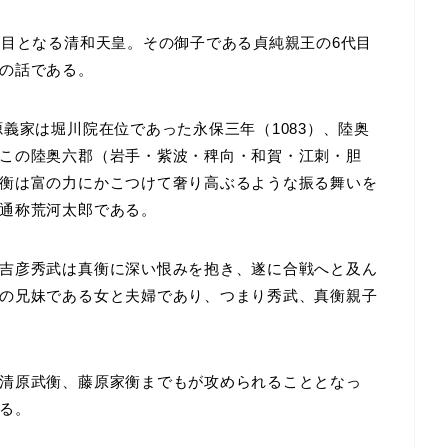
代目となる清和天皇。その御子である貞純親王の6代目
の話である。
義家は堀川院在位であった永保三年（1083）、陸奥
この陸奥六郡（岩手・紫波・稗向・和賀・江刺・胆
衡は富の力にかこつけて奢り高ぶるような振る舞いを
通称荒河太郎である。
吉彦秀武は真衡に深い恨みを抱き、遂に合戦へと及ん
の兄妹である女と夫婦であり、つまり秀武、真衡親子
清原武衡、藤原家衡までもが攻められることとなっ
る。