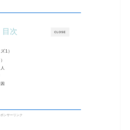
目次
CLOSE
ズ1）
序）
う人
満
原因
スポンサーリンク