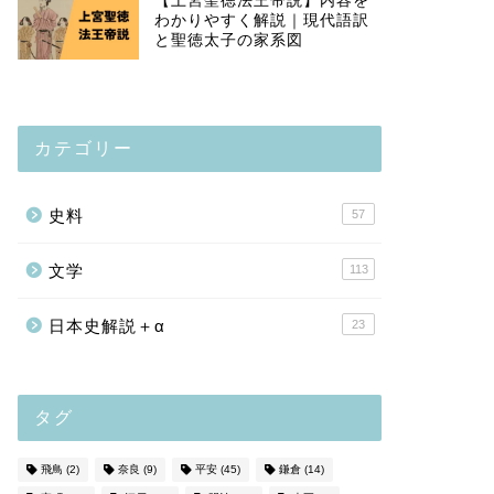
【上宮聖徳法王帝説】内容を
わかりやすく解説｜現代語訳
と聖徳太子の家系図
カテゴリー
史料
57
文学
113
日本史解説＋α
23
タグ
飛鳥
(2)
奈良
(9)
平安
(45)
鎌倉
(14)