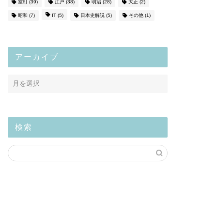
室町
(39)
江戸
(38)
明治
(28)
大正
(2)
昭和
(7)
IT
(5)
日本史解説
(5)
その他
(1)
アーカイブ
検索