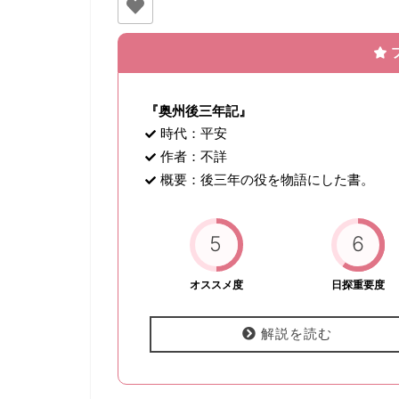
『奥州後三年記』
時代：平安
作者：不詳
概要：後三年の役を物語にした書。
5
6
オススメ度
日探重要度
解説を読む