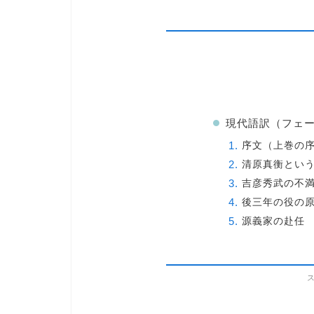
現代語訳（フェー
序文（上巻の
清原真衡とい
吉彦秀武の不
後三年の役の
源義家の赴任