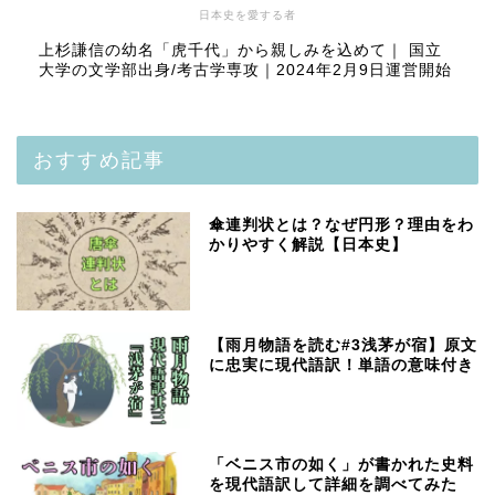
日本史を愛する者
上杉謙信の幼名「虎千代」から親しみを込めて｜ 国立
大学の文学部出身/考古学専攻｜2024年2月9日運営開始
おすすめ記事
傘連判状とは？なぜ円形？理由をわ
かりやすく解説【日本史】
【雨月物語を読む#3浅茅が宿】原文
に忠実に現代語訳！単語の意味付き
「ベニス市の如く」が書かれた史料
を現代語訳して詳細を調べてみた