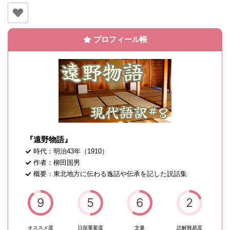
プロフィール帳
『遠野物語』
時代：明治43年（1910）
作者：柳田国男
概要：東北地方に伝わる逸話や伝承を記した説話集
9
5
6
2
オススメ度
日探重要度
文量
読解難易度