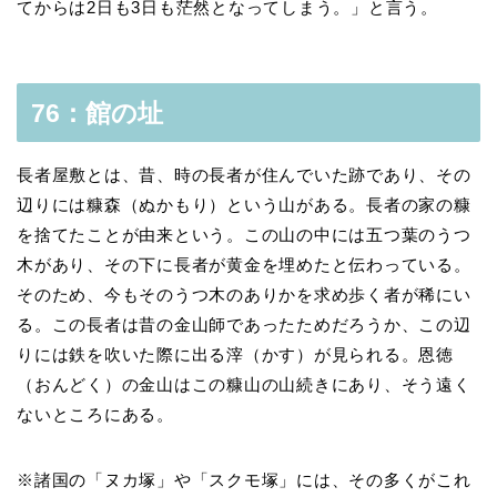
てからは2日も3日も茫然となってしまう。」と言う。
76：館の址
長者屋敷とは、昔、時の長者が住んでいた跡であり、その
辺りには糠森（ぬかもり）という山がある。長者の家の糠
を捨てたことが由来という。この山の中には五つ葉のうつ
木があり、その下に長者が黄金を埋めたと伝わっている。
そのため、今もそのうつ木のありかを求め歩く者が稀にい
る。この長者は昔の金山師であったためだろうか、この辺
りには鉄を吹いた際に出る滓（かす）が見られる。恩徳
（おんどく）の金山はこの糠山の山続きにあり、そう遠く
ないところにある。
※諸国の「ヌカ塚」や「スクモ塚」には、その多くがこれ