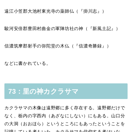
遠江小笠郡大池村東光寺の薬師仏（『掛川志』）
駿河安倍郡豊田村曲金の軍陣坊社の神（『新風土記』）
信濃筑摩郡射手の弥陀堂の木仏（『信濃奇勝録』）
などに書かれている。
73：里の神カクラサマ
カクラサマの木像は遠野郷に多く存在する。遠野郷だけで
なく、栃内の字西内（あざなにしない）にもある。山口分
の大洞（おおほら）というところにもあったということを
記憶している者もいた。カクラサマを信仰する者はいな