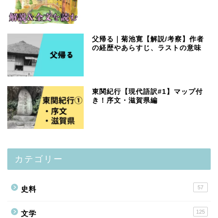
父帰る｜菊池寛【解説/考察】作者
の経歴やあらすじ、ラストの意味
東関紀行【現代語訳#1】マップ付
き！序文・滋賀県編
カテゴリー
57
史料
125
文学