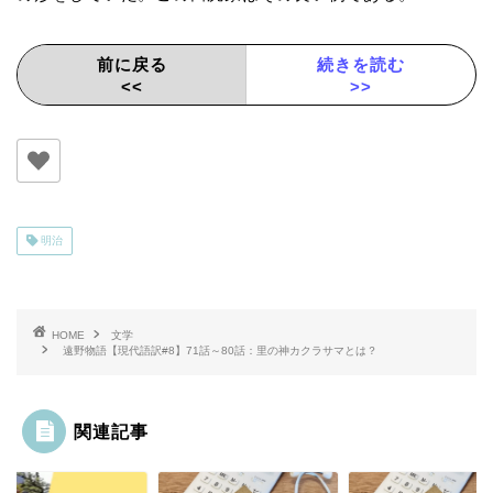
前に戻る
続きを読む
<<
>>
明治
HOME
文学
遠野物語【現代語訳#8】71話～80話：里の神カクラサマとは？
関連記事