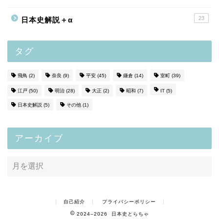
23
日本史解説＋α
タグ
飛鳥
(2)
奈良
(9)
平安
(45)
鎌倉
(14)
室町
(39)
江戸
(50)
明治
(28)
大正
(2)
昭和
(7)
IT
(5)
日本史解説
(5)
その他
(1)
アーカイブ
自己紹介
プライバシーポリシー
2024–2026 日本史とらちゃ