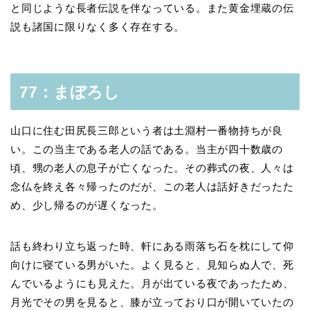
と同じような長者伝説を伴なっている。また黄金埋蔵の伝
説も諸国に限りなく多く存在する。
77：まぼろし
山口に住む田尻長三郎という者は土淵村一番物持ちが良
い。この当主である老人の話である。当主が四十数歳の
頃、甥の老人の息子が亡くなった。その葬式の夜、人々は
念仏を終え各々帰ったのだが、この老人は話好きだったた
め、少し帰るのが遅くなった。
話も終わり立ち返った時、軒にある雨落ち石を枕にして仰
向けに寝ている男がいた。よく見ると、見知らぬ人で、死
んでいるようにも見えた。月が出ている夜であったため、
月光でその男を見ると、膝が立っており口が開いていたの