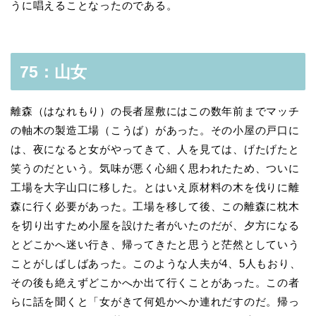
うに唱えることなったのである。
75：山女
離森（はなれもり）の長者屋敷にはこの数年前までマッチ
の軸木の製造工場（こうば）があった。その小屋の戸口に
は、夜になると女がやってきて、人を見ては、げたげたと
笑うのだという。気味が悪く心細く思われたため、ついに
工場を大字山口に移した。とはいえ原材料の木を伐りに離
森に行く必要があった。工場を移して後、この離森に枕木
を切り出すため小屋を設けた者がいたのだが、夕方になる
とどこかへ迷い行き、帰ってきたと思うと茫然としていう
ことがしばしばあった。このような人夫が4、5人もおり、
その後も絶えずどこかへか出て行くことがあった。この者
らに話を聞くと「女がきて何処かへか連れだすのだ。帰っ