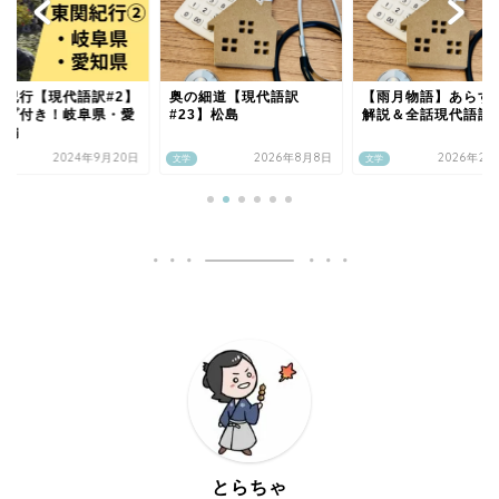
関紀行【現代語訳#2】
奥の細道【現代語訳
【雨月物語】あらす
ップ付き！岐阜県・愛
#23】松島
解説＆全話現代語訳
県編
2024年9月20日
2026年8月8日
2026年2月
文学
文学
とらちゃ