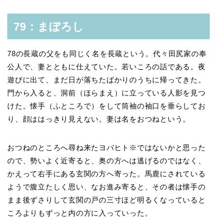
79：まぼろし
78の長蔵の父をも同じく名を長蔵という。代々田尻家の奉
公人で、妻とともに仕えていた。若いころの話である。夜
遊びに出て、まだ日が落ちたばかりのうちに帰ってきた。
門から入ると、洞前（ほらまえ）に立っている人影を見つ
けた。懐手（ふところで）をして筒袖の袖口を垂らしてお
り、顔ははっきり見えない。妻は名をおつねという。
おつねのところへ尋ね来たヨバヒト※ではないかと思った
ので、勢いよく近寄ると、奥の方へは逃げるのではなく、
かえって右手にある玄関の方へ寄った。馬鹿にされている
ようで腹立たしく思い、なお進み寄ると、その者は懐手の
まま後ずさりして玄関の戸の三寸ほど明るくなっていると
ころよりもずっと内の方に入っていった。