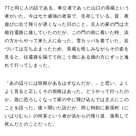
77と同じ人の話である。奉公者であった山口の長蔵という
者がいた。今は七十歳強の老翁で、生存している。昔、夜
遊びに出て帰りが遅くなった日のこと。主人の家の門は大
槌往還路に接していたのだが、この門の前に着いた時、浜
の方からやって来た人に会った。雪カッパを着ていた。近
づいては立ち止まったため、長蔵も怪しみながらその姿を
見ると、往還路を隔てて向こう側にある畑の方にずっと逸
れて行ってしまった。
「あの辺りには垣根があるはずなんだが。」と思い、よく
よく見ると正しくその垣根はあった。どうやって行ったの
か。急に恐ろしくなって家の中に飛び込んでは主人にこの
ことを語った。後々聞いた話だが、同じ時刻に新張村（に
いばりむら）の何某という者が浜からの帰り道、落馬して
死んだとのことだった。