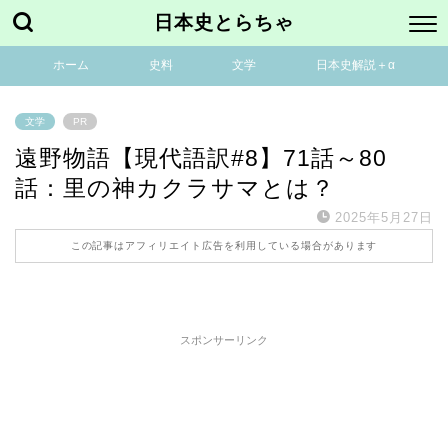
日本史とらちゃ
ホーム
史料
文学
日本史解説＋α
文学
PR
遠野物語【現代語訳#8】71話～80
話：里の神カクラサマとは？
2025年5月27日
この記事はアフィリエイト広告を利用している場合があります
スポンサーリンク