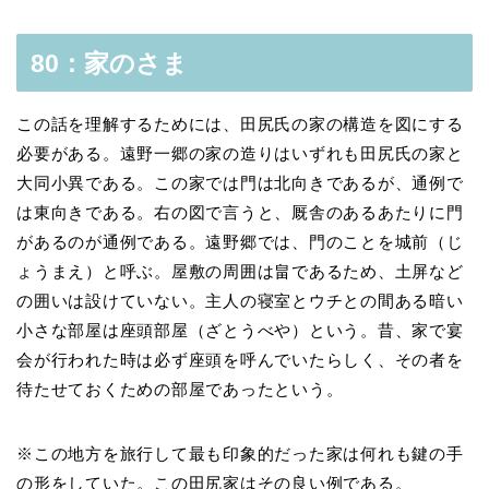
80：家のさま
この話を理解するためには、田尻氏の家の構造を図にする
必要がある。遠野一郷の家の造りはいずれも田尻氏の家と
大同小異である。この家では門は北向きであるが、通例で
は東向きである。右の図で言うと、厩舎のあるあたりに門
があるのが通例である。遠野郷では、門のことを城前（じ
ょうまえ）と呼ぶ。屋敷の周囲は畠であるため、土屏など
の囲いは設けていない。主人の寝室とウチとの間ある暗い
小さな部屋は座頭部屋（ざとうべや）という。昔、家で宴
会が行われた時は必ず座頭を呼んでいたらしく、その者を
待たせておくための部屋であったという。
※この地方を旅行して最も印象的だった家は何れも鍵の手
の形をしていた。この田尻家はその良い例である。