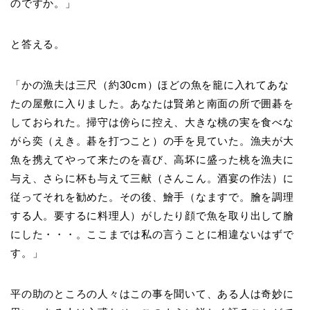
のですか。」
と答える。
「かの漁夫は三尺（約30cm）ほどの魚を籠に入れてあな
たの屋敷に入りました。あなたは賢弟と南面の所で囲碁を
しておられた。掃守は傍らに控え、大きな桃の実を食べな
がら奕（えき。碁を打つこと）の手を見ていた。漁夫が大
魚を携えてやって来たのを喜び、高坏に盛った桃を漁夫に
与え、さらに杯も与えて三献（さんこん。酒宴の作法）に
従ってそれを勧めた。その後、鱠手（なますで。膾を調理
する人。要するに料理人）がしたり顔で魚を取り出して膾
にした・・・。ここまでは私の言うことに相違ないはずで
す。」
平の助のところの人々はこの事を聞いて、ある人は奇妙に