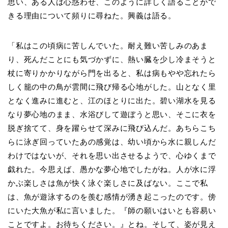
思い、ある人は心惑わせ、このように詳しく語ることがで
きる理由について頻りに尋ねた。興義は語る。
「私はこの頃病に苦しんでいた。耐え難い苦しみのあま
り、死んだことにも気づかずに、熱い臓を少し冷まそうと
杖に寄りかかりながら門を出ると、私は病もやや忘れたら
しく籠の中の鳥が雲間に飛び帰る心地がした。山となく里
となく進みに進むと、江のほとりに出た。碧い湖水を見る
なり夢心地のまま、水浴びして遊ぼうと思い、そこに衣を
脱ぎ捨てて、身を躍らせて深みに飛び込んだ。あちらこち
らに泳ぎ回っていたあの感覚は、幼い頃から水に親しんだ
わけではないが、それを思い出させるようで、心ゆくまで
戯れた。今思えば、愚かな夢心地でしたがね。人が水に浮
かぶ楽しさは魚が快く泳ぐ楽しさに及ばない。ここで私
は、魚が遊泳するのを羨む感情が湧き起こったのです。傍
にいた大魚が私に言いました。『師の願いはいとも容易い
ことですよ。お待ちください。』とね。そして、姿が見え