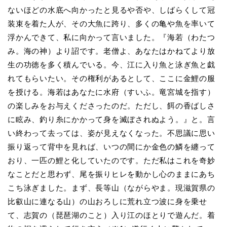
ないほどの水底へ向かったと見るや否や、しばらくして冠
装束を着た人が、その大魚に跨り、多くの亀や魚を率いて
浮かんできて、私に向かって言いました。『海若（わたつ
み。海の神）より詔です。老僧よ、あなたはかねてより放
生の功徳を多く積んでいる。今、江に入り魚と泳ぎ魚と戯
れてもらいたい。その権利があるとして、ここに金鯉の服
を授ける。海若はあなたに水府（すいふ。竜宮城を指す）
の楽しみをお与えくださったのだ。ただし、餌の香ばしさ
に眩み、釣り糸にかかって身を滅ぼされぬよう。』と。言
い終わって去っては、姿が見えなくなった。不思議に思い
振り返って背中を見れば、いつの間にか金色の鱗を纏って
おり、一匹の鯉と化していたのです。ただ私はこれを奇妙
なことだと思わず、尾を振りヒレを動かし心のままにあち
こち泳ぎました。まず、長等山（ながらやま。現滋賀県の
比叡山に連なる山）の山おろしに荒れ立つ波に身を乗せ
て、志賀の（琵琶湖のこと）入り江のほとりで遊んだ。着