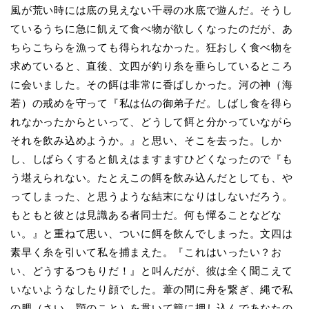
風が荒い時には底の見えない千尋の水底で遊んだ。そうし
ているうちに急に飢えて食べ物が欲しくなったのだが、あ
ちらこちらを漁っても得られなかった。狂おしく食べ物を
求めていると、直後、文四が釣り糸を垂らしているところ
に会いました。その餌は非常に香ばしかった。河の神（海
若）の戒めを守って『私は仏の御弟子だ。しばし食を得ら
れなかったからといって、どうして餌と分かっていながら
それを飲み込めようか。』と思い、そこを去った。しか
し、しばらくすると飢えはますますひどくなったので『も
う堪えられない。たとえこの餌を飲み込んだとしても、や
ってしまった、と思うような結末になりはしないだろう。
もともと彼とは見識ある者同士だ。何も憚ることなどな
い。』と重ねて思い、ついに餌を飲んでしまった。文四は
素早く糸を引いて私を捕まえた。『これはいったい？お
い、どうするつもりだ！』と叫んだが、彼は全く聞こえて
いないようなしたり顔でした。葦の間に舟を繋ぎ、縄で私
の腮（さい。顎のこと）を貫いて籠に押し込んであなたの