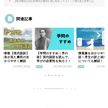
【雨月物語を読む#4夢応の鯉魚】鯉に転生ってコト！？僧が見た世界とは
関連記事
窮問答歌【現代語訳】
【学問のすすめ｜序の
懐風藻を分かりやす
上憶良が見た農民の生
段】現代語訳を読んで、
説！序文の訳と淡海
を分かりやすく解説
学びの必要性を知ろう！
についても解説！
2025年2月5日
2024年3月28日
2024年3
文学
文学