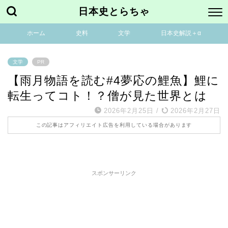
日本史とらちゃ
ホーム
史料
文学
日本史解説＋α
文学
PR
【雨月物語を読む#4夢応の鯉魚】鯉に
転生ってコト！？僧が見た世界とは
2026年2月25日
/
2026年2月27日
この記事はアフィリエイト広告を利用している場合があります
スポンサーリンク