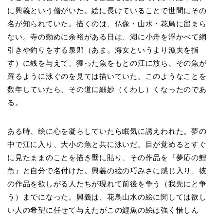
に興義という僧がいた。絵に長けていることで世間にその
名が知られていた。描くのは、仏像・山水・花鳥に留まら
ない。寺の勤めに余裕がある日は、湖に小舟を浮かべて網
引きや釣りをする泉郎（あま。海女というより漁夫を指
す）に銭を与えて、獲った魚をもとの江に放ち、その魚が
躍るように泳ぐのを見ては描いていた。このようなことを
数年していたら、その道に細妙（くわし）くなったのであ
る。
ある時、絵に心を凝らしていたら眠気に誘えわれた。夢の
中で江に入り、大小の魚と共に泳いだ。目が覚めるとすぐ
に見たままのことを描き壁に貼り、その作品を『夢応の鯉
魚』と自分で名付けた。興義の絵の巧みさに感じ入り、彼
の作品を欲しがる人たちが現れて前後を争う（我先にと争
う）までになった。興義は、花鳥山水の絵に関しては欲し
い人の希望に任せて与えたがこの鯉魚の絵は強く惜しん