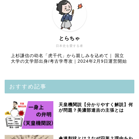
とらちゃ
日本史を愛する者
上杉謙信の幼名「虎千代」から親しみを込めて｜ 国立
大学の文学部出身/考古学専攻｜2024年2月9日運営開始
おすすめ記事
天皇機関説【分かりやすく解説】何
が問題？美濃部達吉の主張とは
傘連判状とは？なぜ円形？理由をわ