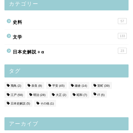
カテゴリー
57
史料
133
文学
23
日本史解説＋α
タグ
飛鳥
(2)
奈良
(9)
平安
(45)
鎌倉
(14)
室町
(39)
江戸
(58)
明治
(28)
大正
(2)
昭和
(7)
IT
(5)
日本史解説
(5)
その他
(1)
アーカイブ