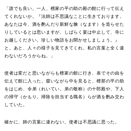
「誰でも良い。一人、檀家の平の助の殿の館に行って伝え
てくれないか。『法師は不思議なことに生きております。
あなたは今、酒を酌んだり新鮮な膾（なます）を造らせた
りしているとは思いますが、しばらく宴は中止して、寺に
お越しください。珍しい物語をお聞かせしましょう。』
と。あと、人々の様子を見てきてくれ。私の言葉と全く違
わないだろうからね。」
使者は変だと思いながらも檀家の館に行き、表でその由を
伝えて館に入った。窺いながら中を見ると、檀那の平の助
をはじめ、令弟（れいてい。弟の敬称）の十郎殿や、下人
の掃守（かもり。掃除を担当する職名）らが酒を酌み交わ
していた。
確かに、師の言葉に違わない。使者は不思議に思った。