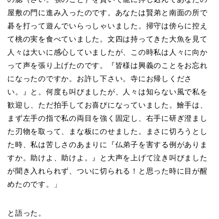
屋敷の門に進み入ったのです。あなたは賢弟と南面の所で
碁を打って遊んでいらっしゃいました。掃守は傍らに控え
て桃の実を食べていました。文四は持ってきた大魚を見て
人々は大いに感心していましたが、この時私は人々に向か
って声を張り上げたのです。『皆様は興義のことをお忘れ
になったのですか。お許し下さい。寺にお帰しくださ
い。』と。何度も叫びましたが、人々は知らない風で私を
歓迎し、ただ拍手してお喜びになっていました。鱠手は、
まず左手の指で私の両目を強く固定し、右手に研ぎ澄まし
た刃物を取って、まな板にのせました。まさに切ろうとし
た時、私は苦しさのあまりに『仏弟子を害する例がありま
すか。助けよ、助けよ。』と大声を上げて泣き叫びました
が聞き入れられず、ついに切られる！と思った時に目が醒
めたのです。」
と語った。