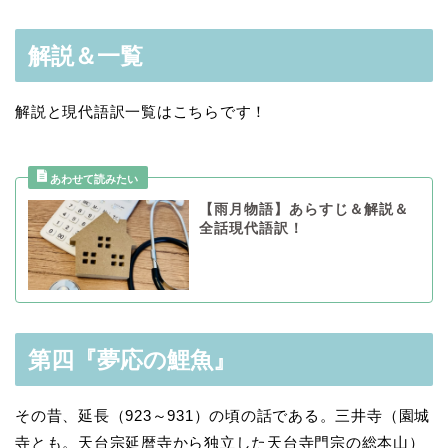
解説＆一覧
解説と現代語訳一覧はこちらです！
【雨月物語】あらすじ＆解説＆
全話現代語訳！
第四『夢応の鯉魚』
その昔、延長（923～931）の頃の話である。三井寺（園城
寺とも。天台宗延暦寺から独立した天台寺門宗の総本山）