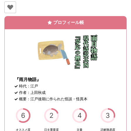
プロフィール帳
『雨月物語』
時代：江戸
作者：上田秋成
概要：江戸後期に作られた怪談・怪異本
6
2
4
3
オススメ度
日Ｂ重要度
文量
読解難易度