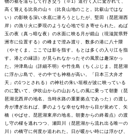
物の裾を濡らして行き交う（※1）道行く人に驚かれて、
高く聳える比良の山々（比良山地のこと。比叡山ではな
い）の影映る深い水底に潜ろうとしたが、堅田（琵琶湖西
岸）の漁り火に夢現のような心地で引き寄せられた。ぬば
玉の夜（真っ暗な夜）の水面に映る月が鏡山（現滋賀県野
洲市に位置する）の峰まで澄み渡り、数多の港に八十隈
（やそくま。ここでは影を指す。もとは多くの入り江を指
す。港との縁語）が見られなかったその風景は趣深かっ
た。沖津島山（詳細不明）や竹生島（ちくぶじま。琵琶湖
に浮かぶ島で、その中でも神格が高い。「日本三大弁才
天」の1つとされる）の神社の朱い垣根が波に映っている
のに驚いて、伊吹山からの山おろしの風に乗って朝妻（琵
琶湖北西岸の地名。当時水路の重要拠点であった）の渡し
舟が漕ぎ出れば、夢のような幸せな時から目が覚めて、矢
橋（やばせ。琵琶湖東岸の地名。朝妻からの終着点）の渡
し守の櫂を逃れつつ、瀬田川（琵琶湖から流れ出る唯一の
川）の橋守に何度か追われた。日が暖かい時には浮かび、