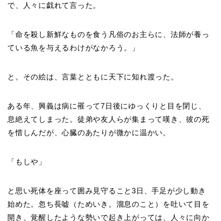
で、人々に戯れて言った。
「命を殺し新鮮なものを食う凡俗のお主らに、法師が養っ
ている魚を与えるわけがなかろう。」
と。その絵は、言葉とともに天下に知れ渡った。
ある年、興義は病に罹って7日後にゆっくりと目を閉じ、
息絶えてしまった。徒弟や友人らが集まって嘆き、彼の死
を惜しんだが、心臓のあたりが微かに温かい。
「もしや」
と思い死体を座って囲み見守ること3日、手足が少し動き
始めた。忽ち長嘘（ためいき。溜息のこと）を吐いて目を
開き、覚醒したような勢いで起き上がっては、人々に向か