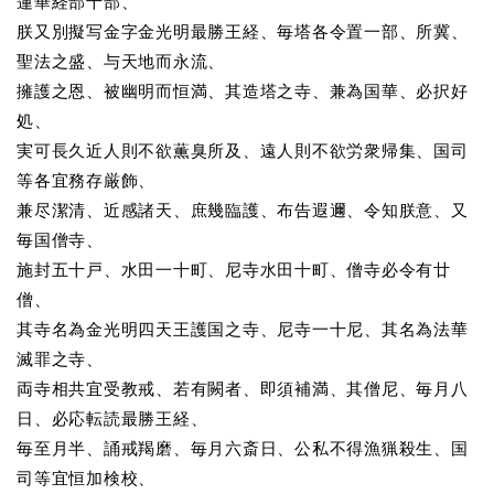
蓮華経部十部、
朕又別擬写金字金光明最勝王経、毎塔各令置一部、所冀、
聖法之盛、与天地而永流、
擁護之恩、被幽明而恒満、其造塔之寺、兼為国華、必択好
処、
実可長久近人則不欲薫臭所及、遠人則不欲労衆帰集、国司
等各宜務存厳飾、
兼尽潔清、近感諸天、庶幾臨護、布告遐邇、令知朕意、又
毎国僧寺、
施封五十戸、水田一十町、尼寺水田十町、僧寺必令有廿
僧、
其寺名為金光明四天王護国之寺、尼寺一十尼、其名為法華
滅罪之寺、
両寺相共宜受教戒、若有闕者、即須補満、其僧尼、毎月八
日、必応転読最勝王経、
毎至月半、誦戒羯磨、毎月六斎日、公私不得漁猟殺生、国
司等宜恒加検校、