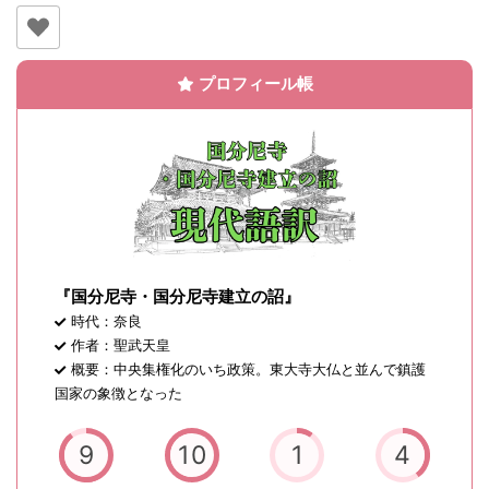
プロフィール帳
『国分尼寺・国分尼寺建立の詔』
時代：奈良
作者：聖武天皇
概要：中央集権化のいち政策。東大寺大仏と並んで鎮護
国家の象徴となった
9
10
1
4