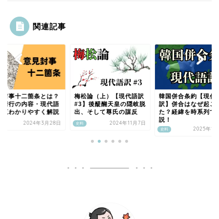
関連記事
見封事十二箇条とは？
梅松論（上）【現代語訳
韓国併合条約【現代
善清行の内容・現代語
#3】後醍醐天皇の隠岐脱
訳】併合はなぜ起こ
一覧わかりやすく解説
出、そして尊氏の謀反
た？経緯を時系列で
説！
2024年3月28日
2024年11月7日
史料
2025年1
史料