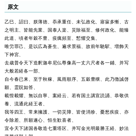
原文
乙巳、詔曰、朕薄徳、忝承重任、未弘政化、寤寐多慚、古
之明主、皆能先業、国泰人楽、災除福至、修何政化、能臻
此道、頃者年穀不豊、疫癘頻至、慙懼交集、
唯労罪己、是以広為蒼生、遍求景福、故前年馳駅、増飾天
下神宮、
去歳普令天下造釈迦牟尼仏尊像高一丈六尺者各一鋪、并写
大般若経各一部、
自今春已来、至于秋稼、風雨順序、五穀豊穣、此乃徴誠啓
願、霊貺如答、
載惶載懼、無以自寧、案経云、若有国土講宣読誦、恭敬供
養、流通此経王者、
我等四王、常来擁護、一切災障、皆使消殄、憂愁疾疫、亦
令除差、所願遂心、恒生歓喜者、
宜令天下諸国各敬造七重塔区、并写金光明最勝王経、妙法