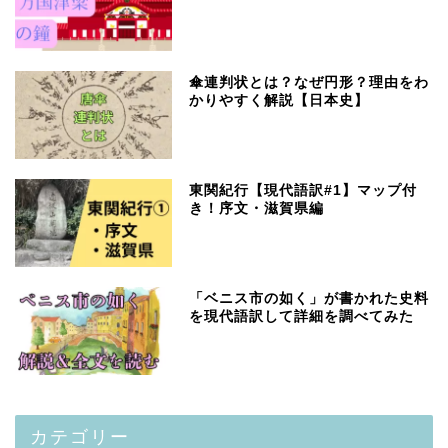
傘連判状とは？なぜ円形？理由をわ
かりやすく解説【日本史】
東関紀行【現代語訳#1】マップ付
き！序文・滋賀県編
「ベニス市の如く」が書かれた史料
を現代語訳して詳細を調べてみた
カテゴリー