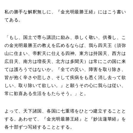
私の勝手な解釈無しに、『金光明最勝王経』にはこう書い
てある。
「もし、国土で専ら講読に励み、恭しく敬い、供養し、こ
の金光明最勝王の教えを広めるならば、我ら四天王（須弥
山に住まい、帝釈天に仕える四神。東方は持国天、西方は
広目天、南方は増長天、北方は多聞天）は常にこの国に来
ては護ろうではないか。『全ての災い、障害を取り除き、
皆が抱く辛さや悲しさ、そして疾病をも悉く消し去って欲
しい、取り除いて欲しい。』と願うその心に我らは従い、
常に歓喜ある生活をもたらそう。」と。
よって、天下諸国、各国に七重塔をひとつ建立することと
する。あわせて、『金光明最勝王経』と『妙法蓮華経』を
各十部ずつ写経することとする。