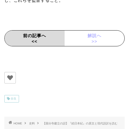
し、これらを監督すること。
前の記事へ
解説へ
<<
>>
奈良
HOME
史料
【国分寺建立の詔】『続日本紀』の原文と現代語訳を読む