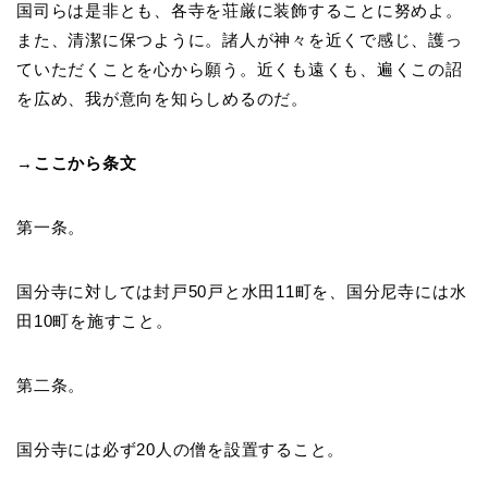
国司らは是非とも、各寺を荘厳に装飾することに努めよ。
また、清潔に保つように。諸人が神々を近くで感じ、護っ
ていただくことを心から願う。近くも遠くも、遍くこの詔
を広め、我が意向を知らしめるのだ。
→ここから条文
第一条。
国分寺に対しては封戸50戸と水田11町を、国分尼寺には水
田10町を施すこと。
第二条。
国分寺には必ず20人の僧を設置すること。