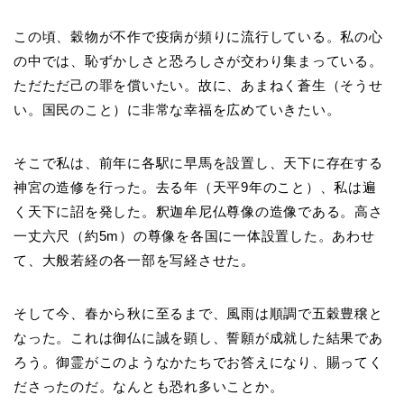
この頃、穀物が不作で疫病が頻りに流行している。私の心
の中では、恥ずかしさと恐ろしさが交わり集まっている。
ただただ己の罪を償いたい。故に、あまねく蒼生（そうせ
い。国民のこと）に非常な幸福を広めていきたい。
そこで私は、前年に各駅に早馬を設置し、天下に存在する
神宮の造修を行った。去る年（天平9年のこと）、私は遍
く天下に詔を発した。釈迦牟尼仏尊像の造像である。高さ
一丈六尺（約5m）の尊像を各国に一体設置した。あわせ
て、大般若経の各一部を写経させた。
そして今、春から秋に至るまで、風雨は順調で五穀豊穣と
なった。これは御仏に誠を顕し、誓願が成就した結果であ
ろう。御霊がこのようなかたちでお答えになり、賜ってく
ださったのだ。なんとも恐れ多いことか。