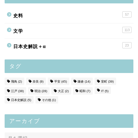
57
史料
113
文学
23
日本史解説＋α
タグ
飛鳥
(2)
奈良
(9)
平安
(45)
鎌倉
(14)
室町
(39)
江戸
(38)
明治
(28)
大正
(2)
昭和
(7)
IT
(5)
日本史解説
(5)
その他
(1)
アーカイブ