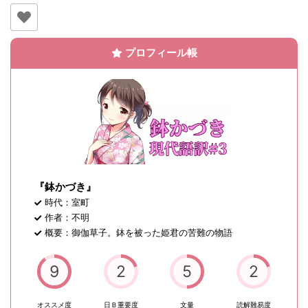
プロフィール帳
『鉢かづき』
時代：室町
作者：不明
概要：御伽草子。鉢を被った姫君の苦難の物語
9
2
5
2
オススメ度
日Ｂ重要度
文量
読解難易度