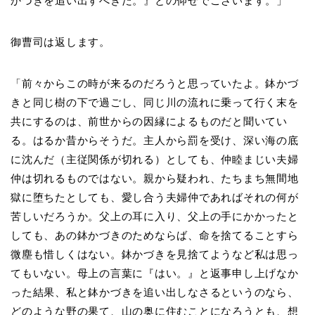
かづきを追い出すべきだ。』との仰せでございます。」
御曹司は返します。
「前々からこの時が来るのだろうと思っていたよ。鉢かづ
きと同じ樹の下で過ごし、同じ川の流れに乗って行く末を
共にするのは、前世からの因縁によるものだと聞いてい
る。はるか昔からそうだ。主人から罰を受け、深い海の底
に沈んだ（主従関係が切れる）としても、仲睦まじい夫婦
仲は切れるものではない。親から疑われ、たちまち無間地
獄に堕ちたとしても、愛し合う夫婦仲であればそれの何が
苦しいだろうか。父上の耳に入り、父上の手にかかったと
しても、あの鉢かづきのためならば、命を捨てることすら
微塵も惜しくはない。鉢かづきを見捨てようなど私は思っ
てもいない。母上の言葉に『はい。』と返事申し上げなか
った結果、私と鉢かづきを追い出しなさるというのなら、
どのような野の果て、山の奥に住むことになろうとも、想