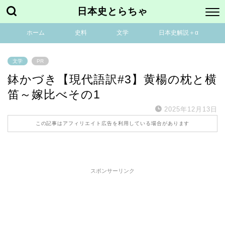
日本史とらちゃ
ホーム
史料
文学
日本史解説＋α
文学
PR
鉢かづき【現代語訳#3】黄楊の枕と横
笛～嫁比べその1
2025年12月13日
この記事はアフィリエイト広告を利用している場合があります
スポンサーリンク