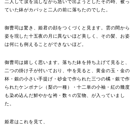
二人して涙を流しながら急いで出ようとしたその時、被っ
ていた鉢がカパッと二人の前に落ちたのでした。
御曹司は驚き、姫君の顔をつくづくと見ます。雲の間から
姿を現した十五夜の月に異ないほど美しく、その髪、お姿
は何にも例えることができないほど。
御曹司は嬉しく思います。落ちた鉢を持ち上げて見ると、
二つの掛け子が付いており、中を見ると、黄金の玉・金の
杯・銀の小さい手提げ・砂金で作られた三つの橘・銀で作
られたケンポナシ（梨の一種）・十二単の小袖・紅の幾度
も染め込んだ鮮やかな袴・数々の宝物、が入っていまし
た。
姫君はこれを見て、