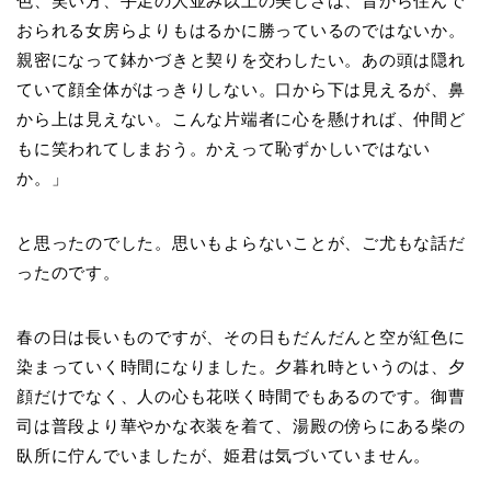
色、笑い方、手足の人並み以上の美しさは、昔から住んで
おられる女房らよりもはるかに勝っているのではないか。
親密になって鉢かづきと契りを交わしたい。あの頭は隠れ
ていて顔全体がはっきりしない。口から下は見えるが、鼻
から上は見えない。こんな片端者に心を懸ければ、仲間ど
もに笑われてしまおう。かえって恥ずかしいではない
か。」
と思ったのでした。思いもよらないことが、ご尤もな話だ
ったのです。
春の日は長いものですが、その日もだんだんと空が紅色に
染まっていく時間になりました。夕暮れ時というのは、夕
顔だけでなく、人の心も花咲く時間でもあるのです。御曹
司は普段より華やかな衣装を着て、湯殿の傍らにある柴の
臥所に佇んでいましたが、姫君は気づいていません。