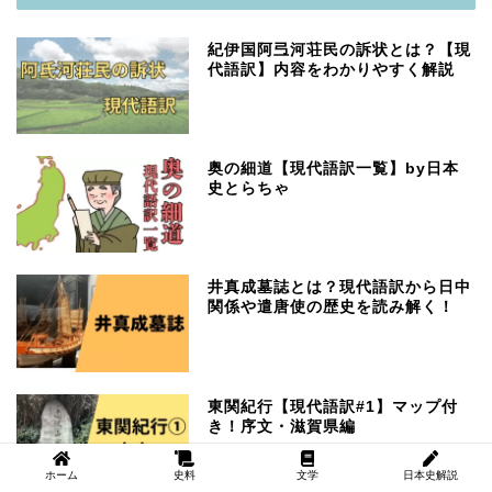
紀伊国阿弖河荘民の訴状とは？【現
代語訳】内容をわかりやすく解説
奥の細道【現代語訳一覧】by日本
史とらちゃ
井真成墓誌とは？現代語訳から日中
関係や遣唐使の歴史を読み解く！
東関紀行【現代語訳#1】マップ付
き！序文・滋賀県編
ホーム
史料
文学
日本史解説