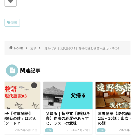
室町
HOME
文学
鉢かづき【現代語訳#3】黄楊の枕と横笛～嫁比べその1
関連記事
作皇子【竹取物語】
父帰る｜菊池寛【解説/考
遠野物語【現代語訳#
仏の御石の鉢」はどん
察】作者の経歴やあらす
1話～10話：山女・
エピソード？
じ、ラストの意味
の話
2025年3月18日
2024年3月28日
2024年1
文学
文学