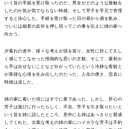
いう旨の手紙を受け取ったのだ。男女がどのような接触を
したのか気が気でならない時雄。そして芳子を手元で管理
すると決心した。手紙を受け取った日の昼から酒を飲み、
ついには細君の反対を押し切ってこの事を伝えに姉の家へ
向かう。
夕暮れの道中、様々な考えが頭を巡り、女性に対して久し
く感じてこなかった情熱的な思いの主観、そして、最初か
ら手は出せないことなど分かっていたという冷静な客観と
が異様な心境を生み出したのだった。人生の儚さ、悲哀に
時雄は涙した。
姉の家に着いた頃にはすでに夜であった。しかし、肝心の
芳子は遊びに行ったらしく、不在。芳子を引き取りたいと
いう旨を姉に話したところ、意外にも姉はあっさりと賛成
してくれた。古風な考えの姉の家にハイカラな芳子は不釣