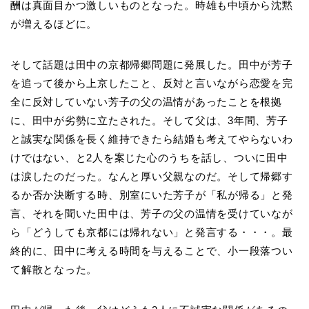
酬は真面目かつ激しいものとなった。時雄も中頃から沈黙
が増えるほどに。
そして話題は田中の京都帰郷問題に発展した。田中が芳子
を追って後から上京したこと、反対と言いながら恋愛を完
全に反対していない芳子の父の温情があったことを根拠
に、田中が劣勢に立たされた。そして父は、3年間、芳子
と誠実な関係を長く維持できたら結婚も考えてやらないわ
けではない、と2人を案じた心のうちを話し、ついに田中
は涙したのだった。なんと厚い父親なのだ。そして帰郷す
るか否か決断する時、別室にいた芳子が「私が帰る」と発
言、それを聞いた田中は、芳子の父の温情を受けていなが
ら「どうしても京都には帰れない」と発言する・・・。最
終的に、田中に考える時間を与えることで、小一段落つい
て解散となった。