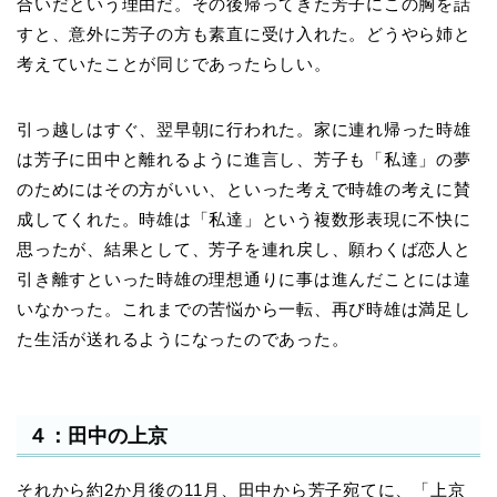
合いだという理由だ。その後帰ってきた芳子にこの胸を話
すと、意外に芳子の方も素直に受け入れた。どうやら姉と
考えていたことが同じであったらしい。
引っ越しはすぐ、翌早朝に行われた。家に連れ帰った時雄
は芳子に田中と離れるように進言し、芳子も「私達」の夢
のためにはその方がいい、といった考えで時雄の考えに賛
成してくれた。時雄は「私達」という複数形表現に不快に
思ったが、結果として、芳子を連れ戻し、願わくば恋人と
引き離すといった時雄の理想通りに事は進んだことには違
いなかった。これまでの苦悩から一転、再び時雄は満足し
た生活が送れるようになったのであった。
４：田中の上京
それから約2か月後の11月、田中から芳子宛てに、「上京