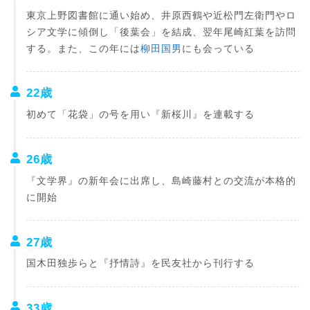
東京上野図書館に通い始め、井原西鶴や近松門左衛門やロ
シア文学に傾倒し「後葉会」を結成、翌年尾崎紅葉を訪問
する。また、この年には
柳田国男
にも会っている
22歳
初めて「花袋」の号を用い『新桜川』を連載する
26歳
『文学界』の新年会に出席し、島崎藤村との交流が本格的
に開始
27歳
国木田独歩らと『抒情詩』を民友社から刊行する
33歳