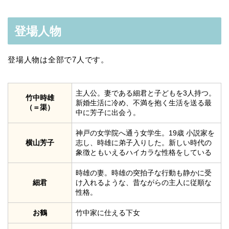
登場人物
登場人物は全部で7人です。
主人公。妻である細君と子どもを3人持つ。
竹中時雄
新婚生活に冷め、不満を抱く生活を送る最
（＝渠）
中に芳子に出会う。
神戸の女学院へ通う女学生。19歳 小説家を
横山芳子
志し、時雄に弟子入りした。新しい時代の
象徴ともいえるハイカラな性格をしている
時雄の妻。時雄の突拍子な行動も静かに受
細君
け入れるような、昔ながらの主人に従順な
性格。
お鶴
竹中家に仕える下女