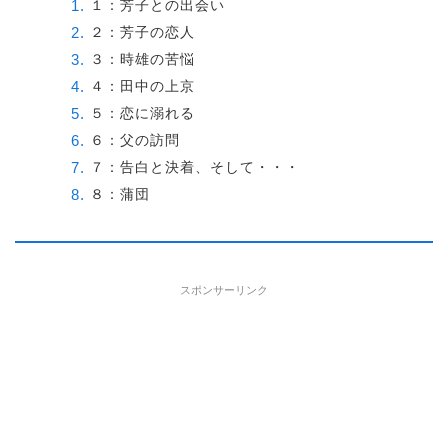
１：芳子との出会い
２：芳子の恋人
３：時雄の苦悩
４：田中の上京
５：恋に溺れる
６：父の訪問
７：告白と決着、そして・・・
８：蒲団
スポンサーリンク