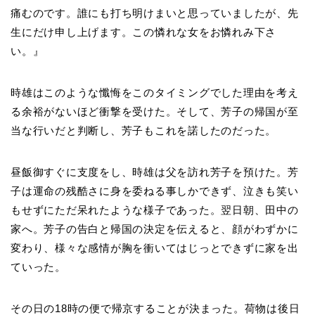
痛むのです。誰にも打ち明けまいと思っていましたが、先
生にだけ申し上げます。この憐れな女をお憐れみ下さ
い。』
時雄はこのような懺悔をこのタイミングでした理由を考え
る余裕がないほど衝撃を受けた。そして、芳子の帰国が至
当な行いだと判断し、芳子もこれを諾したのだった。
昼飯御すぐに支度をし、時雄は父を訪れ芳子を預けた。芳
子は運命の残酷さに身を委ねる事しかできず、泣きも笑い
もせずにただ呆れたような様子であった。翌日朝、田中の
家へ。芳子の告白と帰国の決定を伝えると、顔がわずかに
変わり、様々な感情が胸を衝いてはじっとできずに家を出
ていった。
その日の18時の便で帰京することが決まった。荷物は後日