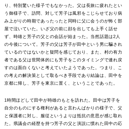
り、特別驚いた様子でもなかった。父は長旅に疲れたとい
う御様子で、訪問、対して芳子は風邪をこじらせており病
み上がりの時期であったったと同時に父に会うのが怖く部
屋で泣いていた。いざ父の前に顔を出しても上手く話せ
ず、時雄と芳子の父との会話が始まった。当然話題は2人
の今後について。芳子の父は芳子が田中という男に騙され
ているのではないかと疑問を感じており、また、村の有力
者である父は世間体的にも芳子をこのタイミングで連れ戻
すのは面白くないと考えていたようであった。つまり、こ
の考えの解決策として取るべき手段であり結論は、田中を
京都に帰し、芳子を東京に置く、ということであった。
1時間ほどして田中が時雄のもとを訪れた。田中は芳子を
自分のものにする権利があると言わんばかりの様子で、父
と保護者に対し、服従というよりは抵抗の意思が感じ取れ
た。県議会の経歴を持つ芳子の父と演説に慣れた田中の応