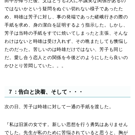
田中が帰った後、父はどうも2人に不誠実な関係があるの
ではないかという疑問をぬぐい切れない様子であったた
め、時雄は芳子に対し、事の発端であった嵯峨行きの際の
手紙を求め、身の潔白を証明するよう指示した。しかし、
芳子は当時の手紙をすでに焼いてしまったと主張、そんな
わけはないと時雄は受け入れず、その晩またしても懊悩し
たのだった。苦しいのは時雄だけではない、芳子も同じ
だ。愛し合う恋人との関係を今後どのようにしたら良いの
かひとり苦悶していた。。。
７：告白と決着、そして・・・
次の日、芳子は時雄に対して一通の手紙を渡した。
『私は旧派の女です。新しい思想を行う勇気はありません
でした。先生が私のために苦悩されていると思うと、胸が