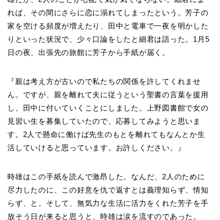
れば、その間にさらに恋に溺れてしまったという。芳子の
家を空ける頻度が増えたり、田中と電車で一夜を明かした
りといった状況で、少々口論をしたと細君は語った。1月5
日の夜、出張先の旅館に芳子から手紙が届く。
『親は考え方が古いので私たちの関係を許してくれませ
ん。ですが、親を離れて夫に従うという聖書の言葉を援用
し、田中に付いていくことにしました。上野図書館で女の
見習い生を募集していたので、応募してみようと思いま
す。2人で懸命に働けば先生のもとを離れてもなんとか生
活していけると思っています。お許しください。』
時雄はこの手紙を読んで激昂した。なんだ、2人のために
尽力したのに、この好意を仇で返すとは義理知らず、情知
らず、と。そして、無気力な生活に活力をくれた芳子を手
放そう日が来ると思うと、時雄は涙を流すのであった。