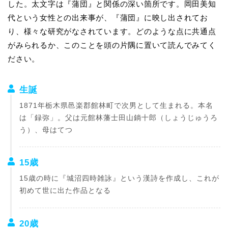
した。太文字は『蒲団』と関係の深い箇所です。岡田美知
代という女性との出来事が、『蒲団』に映し出されてお
り、様々な研究がなされています。どのような点に共通点
がみられるか、このことを頭の片隅に置いて読んでみてく
ださい。
生誕
1871年栃木県邑楽郡館林町で次男として生まれる。本名
は「録弥」。父は元館林藩士田山鋿十郎（しょうじゅうろ
う）、母はてつ
15歳
15歳の時に『城沼四時雑詠』という漢詩を作成し、これが
初めて世に出た作品となる
20歳