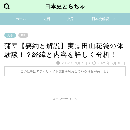
日本史とらちゃ
ホーム
史料
文学
日本史解説＋α
文学
PR
蒲団【要約と解説】実は田山花袋の体
験談！？経緯と内容を詳しく分析！
2024年4月7日
/
2025年6月30日
この記事はアフィリエイト広告を利用している場合があります
スポンサーリンク