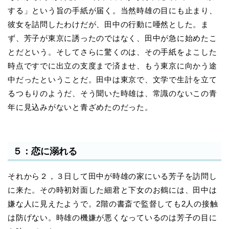
する」という旨の手紙が届く。当然時雄の目にも止まり、
彼女を詰問したわけだが、田中の行動に唖然とした。ま
ず、芳子が東京に誘ったのではなく、田中が急に始めたこ
とだという。そしてさらに驚くのは、その手紙をよこした
時点ですでに出立の支度まで済ませ、もう東京に向かう途
中だったということだ。田中は東京で、文学で生計を立て
るつもりのようだ、そう聞いた時雄は、常識のないこの青
年に見込みがないと青ざめたのだった。
５：恋に溺れる
それから２，３日して田中が時雄の家にいる芳子を訪問し
に来た。その時初対面した細君と下女のお鶴には、田中は
嫌な人に見えたようで。2階の書斎で監督しても2人の接触
は防げない。時雄の機嫌が悪くなっているのは芳子の目に