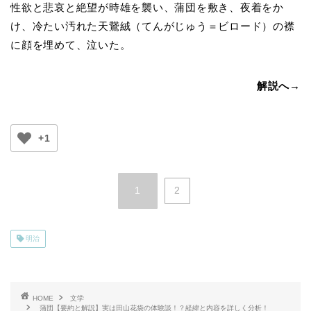
性欲と悲哀と絶望が時雄を襲い、蒲団を敷き、夜着をか
け、冷たい汚れた天鵞絨（てんがじゅう＝ビロード）の襟
に顔を埋めて、泣いた。
解説へ→
+1
1
2
明治
HOME
文学
蒲団【要約と解説】実は田山花袋の体験談！？経緯と内容を詳しく分析！