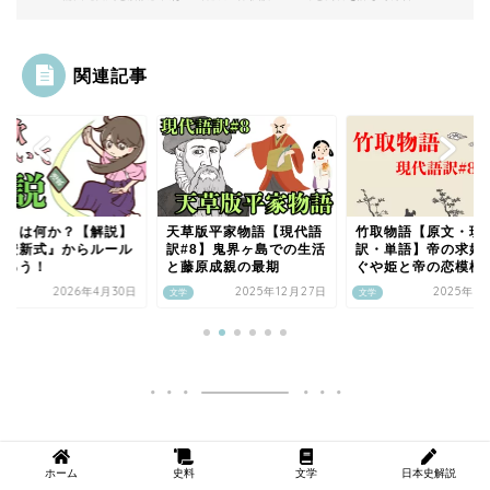
関連記事
歌とは何か？【解説】
天草版平家物語【現代語
竹取物語【原文・現
応安新式』からルール
訳#8】鬼界ヶ島での生活
訳・単語】帝の求婚
知ろう！
と藤原成親の最期
ぐや姫と帝の恋模様
2026年4月30日
2025年12月27日
2025年3
文学
文学
ホーム
史料
文学
日本史解説