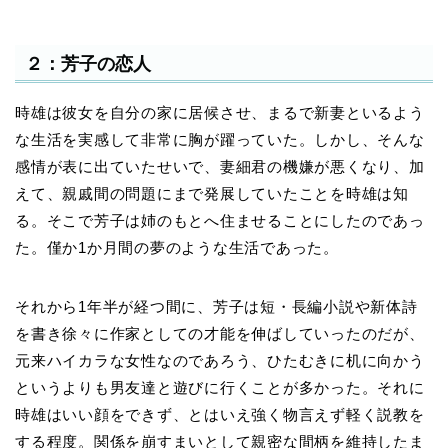
２：芳子の恋人
時雄は彼女を自分の家に居候させ、まるで新妻といるよう
な生活を実感して非常に胸が躍っていた。しかし、そんな
感情が表に出ていたせいで、妻細君の機嫌が悪くなり、加
えて、親戚間の問題にまで発展していたことを時雄は知
る。そこで芳子は姉のもとへ住ませることにしたのであっ
た。僅か1か月間の夢のような生活であった。
それから1年半が経つ間に、芳子は短・長編小説や新体詩
を書き徐々に作家としての才能を伸ばしていったのだが、
元来ハイカラな女性なのであろう、ひたむきに机に向かう
というよりも男友達と遊びに行くことが多かった。それに
時雄はいい顔をできず、とはいえ強く物言えず軽く説教を
する程度。関係を崩すまいとして親密な間柄を維持したま