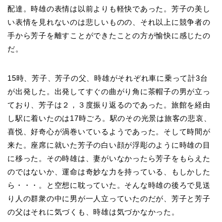
配達。時雄の表情は以前よりも軽快であった。芳子の美し
い表情を見れないのは悲しいものの、それ以上に競争者の
手から芳子を離すことができたことの方が愉快に感じたの
だ。
15時、芳子、芳子の父、時雄がそれぞれ車に乗って計3台
が出発した。出発してすぐの曲がり角に茶帽子の男が立っ
ており、芳子は２，３度振り返るのであった。旅館を経由
し駅に着いたのは17時ごろ。駅のその光景は旅客の悲哀、
喜悦、好奇心が渦巻いているようであった。そして時間が
来た。座席に就いた芳子の白い顔が浮彫のように時雄の目
に移った。その時雄は、妻がいなかったら芳子をもらえた
のではないか、運命は奇妙な力を持っている、もしかした
ら・・・。と空想に耽っていた。そんな時雄の後ろで見送
り人の群衆の中に男が一人立っていたのだが、芳子と芳子
の父はそれに気づくも、時雄は気づかなかった。