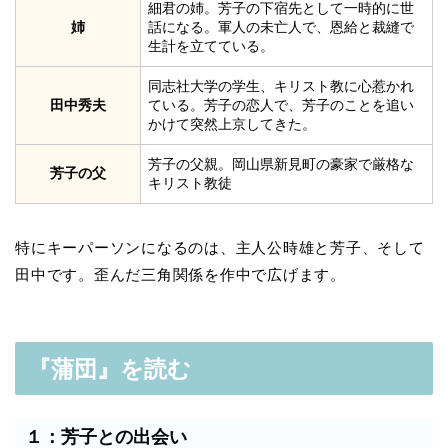
細君の姉。芳子の下宿先として一時的に世
姉
話になる。軍人の未亡人で、恩給と裁縫で
生計を立てている。
同志社大学の学生、キリスト教に心惹かれ
田中秀夫
ている。芳子の恋人で、芳子のことを追い
かけて突然上京してきた。
芳子の父親。岡山県新見町の豪家で厳格な
芳子の父
キリスト教徒
特にキーパーソンになるのは、主人公時雄と芳子、そして
田中です。歪んだ三角関係を作中で広げます。
『蒲団』を読む
１：芳子との出会い