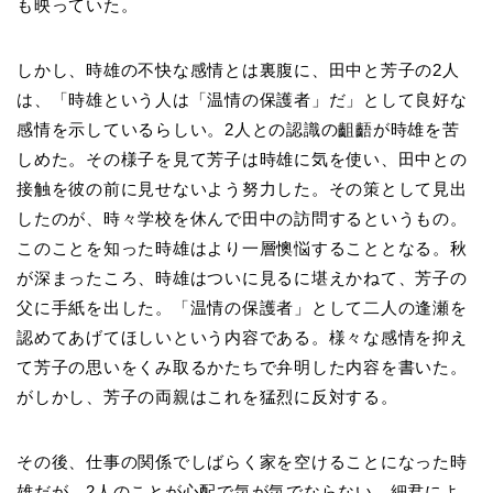
も映っていた。
しかし、時雄の不快な感情とは裏腹に、田中と芳子の2人
は、「時雄という人は「温情の保護者」だ」として良好な
感情を示しているらしい。2人との認識の齟齬が時雄を苦
しめた。その様子を見て芳子は時雄に気を使い、田中との
接触を彼の前に見せないよう努力した。その策として見出
したのが、時々学校を休んで田中の訪問するというもの。
このことを知った時雄はより一層懊悩することとなる。秋
が深まったころ、時雄はついに見るに堪えかねて、芳子の
父に手紙を出した。「温情の保護者」として二人の逢瀬を
認めてあげてほしいという内容である。様々な感情を抑え
て芳子の思いをくみ取るかたちで弁明した内容を書いた。
がしかし、芳子の両親はこれを猛烈に反対する。
その後、仕事の関係でしばらく家を空けることになった時
雄だが、2人のことが心配で気が気でならない。細君によ