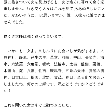
腰に抱きついて女を見上げるも、女は途方に暮れて全く返
事しません。行き交う人々はこれを見て[ああ恐ろしいこと
だ。かわいそうに。]と思いますが、誰一人彼らに近づきま
せんでした。
物くさ太郎は強く迫って言います。
「いかにも、女よ。久しぶりにお会いしが気がするよ。大
原神社、静原、芹生の里、革堂、河崎、中山、長楽寺、清
水、六波羅、六角堂、嵯峨、法輪寺、太秦、醍醐、栗栖、
木幡山、淀、八幡、住吉、鞍馬寺、五条の天神、貴船の明
神、日吉山王、祇園、北野、賀茂、春日、至る所でお会い
しましたね。何かのご縁です。私とどうですか？どうです
か？」
これを聞いた女はすぐに勘づきました。