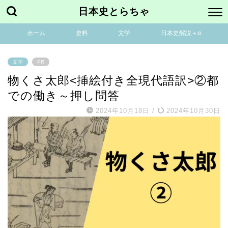
日本史とらちゃ
ホーム
史料
文学
日本史解説＋α
文学
PR
物くさ太郎<挿絵付き全現代語訳>②都
での働き～押し問答
2024年10月18日
/
2024年10月30日