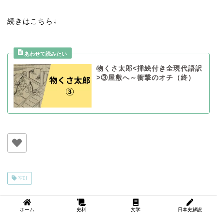
続きはこちら↓
物くさ太郎<挿絵付き全現代語訳
>③屋敷へ～衝撃のオチ（終）
室町
ホーム
史料
文学
日本史解説