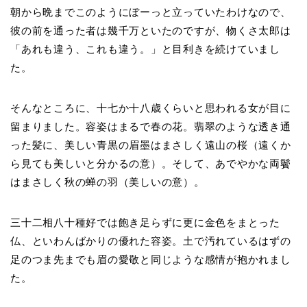
朝から晩までこのようにぼーっと立っていたわけなので、
彼の前を通った者は幾千万といたのですが、物くさ太郎は
「あれも違う、これも違う。」と目利きを続けていまし
た。
そんなところに、十七か十八歳くらいと思われる女が目に
留まりました。容姿はまるで春の花。翡翠のような透き通
った髪に、美しい青黒の眉墨はまさしく遠山の桜（遠くか
ら見ても美しいと分かるの意）。そして、あでやかな両鬢
はまさしく秋の蝉の羽（美しいの意）。
三十二相八十種好では飽き足らずに更に金色をまとった
仏、といわんばかりの優れた容姿。土で汚れているはずの
足のつま先までも眉の愛敬と同じような感情が抱かれまし
た。